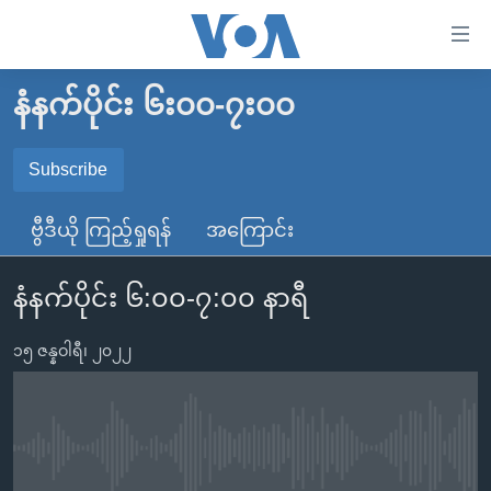
သုံး
ရ
လွယ်ကူ
နံနက်ပိုင်း ၆း၀၀-၇း၀၀
မူလစာမျက်နှာ
စေ
မြန်မာ
Subscribe
သည့်
SUBSCRIBE
ကမ္ဘာ့သတင်းများ
Link
ဗွီဒီယို ကြည့်ရှုရန်
အကြောင်း
ဗွီဒီယို
နိုင်ငံတကာ
များ
Spotify
သတင်းလွတ်လပ်ခွင့်
အမေရိကန်
ပင်မ
နံနက်ပိုင်း ၆:၀၀-၇:၀၀ နာရီ
ရပ်ဝန်းတခု လမ်းတခု အလွန်
တရုတ်
အကြောင်းအရာ
ရယူရန်
သို့
၁၅ ဇန္နဝါရီ၊ ၂၀၂၂
အင်္ဂလိပ်စာလေ့လာမယ်
အစ္စရေး-ပါလက်စတိုင်း
ကျော်
အပတ်စဉ်ကဏ္ဍများ
အမေရိကန်သုံးအီဒီယံ
ကြည့်
ရေဒီယိုနှင့်ရုပ်သံ အချက်အလက်များ
မကြေးမုံရဲ့ အင်္ဂလိပ်စာ
ရေဒီယို
ရန်
No media source currently available
ပင်မ
ရေဒီယို/တီဗွီအစီအစဉ်
ရုပ်ရှင်ထဲက အင်္ဂလိပ်စာ
တီဗွီ