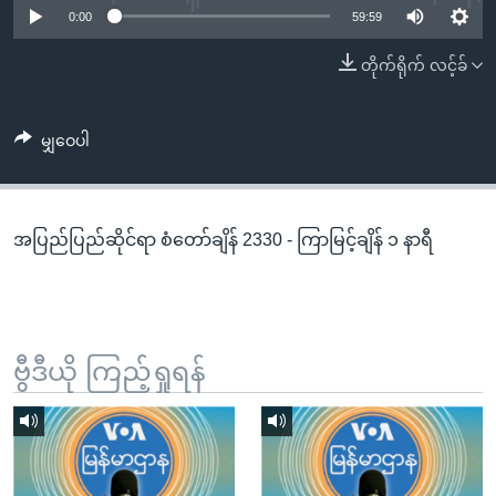
အ
0:00
59:59
သုတပဒေသာ အင်္ဂလိပ်စာ
ညွန်း
Learning English
တိုက်ရိုက် လင့်ခ်
စာမျက်နှာ
သို့
ဗွီအိုအေ လူမှုကွန်ယက်များ
ကျော်
မျှဝေပါ
ကြည့်
ရန်
ဘာသာစကားများ
ရှာဖွေ
အပြည်ပြည်ဆိုင်ရာ စံတော်ချိန် 2330 - ကြာမြင့်ချိန် ၁ နာရီ
ရန်
နေရာ
သို့
ကျော်
ရန်
ဗွီဒီယို ကြည့်ရှုရန်