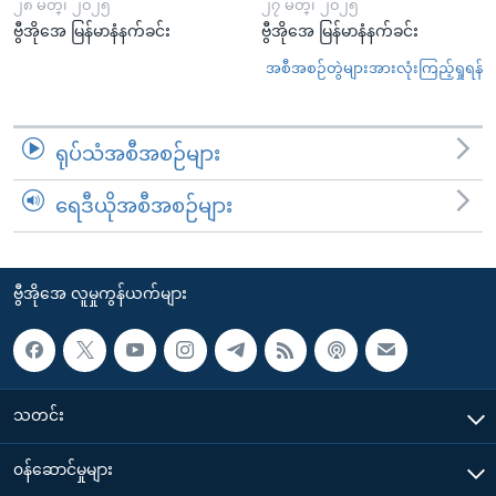
၂၈ မတ္၊ ၂၀၂၅
၂၇ မတ္၊ ၂၀၂၅
ဗွီအိုအေ မြန်မာနံနက်ခင်း
ဗွီအိုအေ မြန်မာနံနက်ခင်း
အစီအစဉ်တွဲများအားလုံးကြည့်ရှုရန်
ရုပ်သံအစီအစဉ်များ
ရေဒီယိုအစီအစဉ်များ
ဗွီအိုအေ လူမှုကွန်ယက်များ
သတင်း
၀န်ဆောင်မှုများ