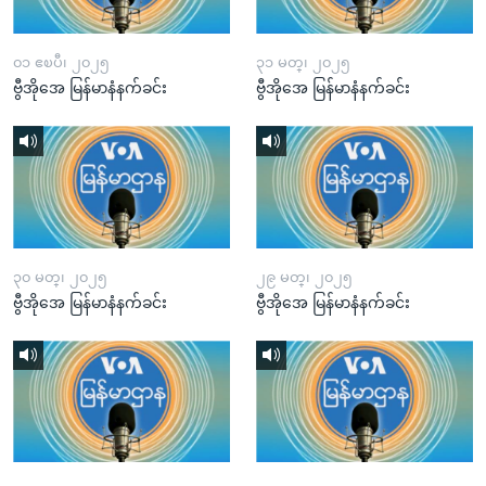
၀၁ ဧၿပီ၊ ၂၀၂၅
၃၁ မတ္၊ ၂၀၂၅
ဗွီအိုအေ မြန်မာနံနက်ခင်း
ဗွီအိုအေ မြန်မာနံနက်ခင်း
၃၀ မတ္၊ ၂၀၂၅
၂၉ မတ္၊ ၂၀၂၅
ဗွီအိုအေ မြန်မာနံနက်ခင်း
ဗွီအိုအေ မြန်မာနံနက်ခင်း