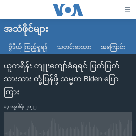
သုံး
ရ
လွယ်ကူ
အသံဖိုင်များ
မူလစာမျက်နှာ
စေ
မြန်မာ
ဗွီဒီယို ကြည့်ရှုရန်
သတင်းစာသား
အကြောင်း
သည့်
ကမ္ဘာ့သတင်းများ
Link
ယူကရိန်း ကျူးကျော်ခံရရင် ပြတ်ပြတ်
ဗွီဒီယို
နိုင်ငံတကာ
များ
သတင်းလွတ်လပ်ခွင့်
အမေရိကန်
သားသား တုံ့ပြန်ဖို့ သမ္မတ Biden ပြော
ပင်မ
ရပ်ဝန်းတခု လမ်းတခု အလွန်
တရုတ်
အကြောင်းအရာ
ကြား
သို့
အင်္ဂလိပ်စာလေ့လာမယ်
အစ္စရေး-ပါလက်စတိုင်း
ကျော်
၀၃ ဇန္နဝါရီ၊ ၂၀၂၂
အပတ်စဉ်ကဏ္ဍများ
အမေရိကန်သုံးအီဒီယံ
ကြည့်
ရေဒီယိုနှင့်ရုပ်သံ အချက်အလက်များ
မကြေးမုံရဲ့ အင်္ဂလိပ်စာ
ရေဒီယို
ရန်
ပင်မ
ရေဒီယို/တီဗွီအစီအစဉ်
ရုပ်ရှင်ထဲက အင်္ဂလိပ်စာ
တီဗွီ