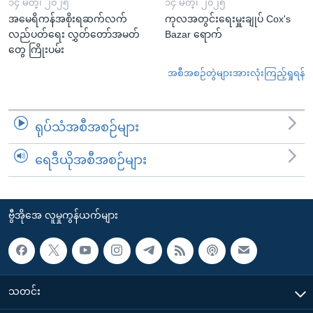
၁၄ မတ္၊ ၂၀၂၅
၁၄ မတ္၊ ၂၀၂၅
အမေရိကန်အစိုးရဆက်လက်
ကုလအတွင်းရေးမှူးချုပ် Cox's
လည်ပတ်ရေး လွှတ်တော်အမတ်
Bazar ရောက်
တွေ ကြိုးပမ်း
အစီအစဉ်တွဲများအားလုံးကြည့်ရှုရန်
ရုပ်သံအစီအစဉ်များ
ရေဒီယိုအစီအစဉ်များ
ဗွီအိုအေ လူမှုကွန်ယက်များ
သတင်း