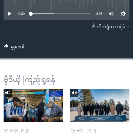
No media source currently available
အ
သုတပဒေသာ အင်္ဂလိပ်စာ
ညွန်း
Learning English
0:00
2:03
စာမျက်နှာ
သို့
ဗွီအိုအေ လူမှုကွန်ယက်များ
တိုက်ရိုက် လင့်ခ်
ကျော်
ကြည့်
မျှဝေပါ
ရန်
ဘာသာစကားများ
ရှာဖွေ
ရန်
နေရာ
ဗွီဒီယို ကြည့်ရှုရန်
သို့
ကျော်
ရန်
၁၅ မတ္၊ ၂၀၂၅
၁၅ မတ္၊ ၂၀၂၅