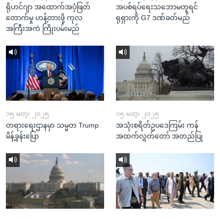
ရိုဟင်ဂျာ အထောက်အပံ့ဖြတ်
အပစ်ရပ်ရေးသဘောမတူရင်
တောက်မှု ဟန့်တားဖို့ ကုလ
ရုရှားကို G7 ဒဏ်ခတ်မည်
အကြီးအကဲ ကြိုးပမ်းမည်
၁၅ မတ္၊ ၂၀၂၅
၁၅ မတ္၊ ၂၀၂၅
တရားရေးဌာနမှာ သမ္မတ Trump
အသုံးစရိတ်ဥပဒေကြမ်း ကန်
မိန့်ခွန်းပြော
အထက်လွှတ်တော် အတည်ပြု