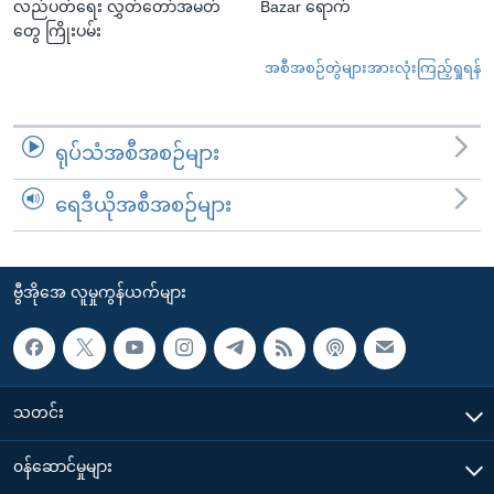
လည်ပတ်ရေး လွှတ်တော်အမတ်
Bazar ရောက်
တွေ ကြိုးပမ်း
အစီအစဉ်တွဲများအားလုံးကြည့်ရှုရန်
ရုပ်သံအစီအစဉ်များ
ရေဒီယိုအစီအစဉ်များ
ဗွီအိုအေ လူမှုကွန်ယက်များ
သတင်း
၀န်ဆောင်မှုများ