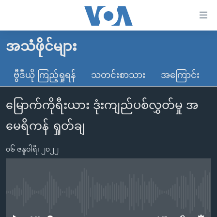
သုံး
ရ
လွယ်ကူ
အသံဖိုင်များ
မူလစာမျက်နှာ
စေ
မြန်မာ
ဗွီဒီယို ကြည့်ရှုရန်
သတင်းစာသား
အကြောင်း
သည့်
ကမ္ဘာ့သတင်းများ
Link
မြောက်ကိုရီးယား ဒုံးကျည်ပစ်လွှတ်မှု အ
ဗွီဒီယို
နိုင်ငံတကာ
များ
သတင်းလွတ်လပ်ခွင့်
အမေရိကန်
မေရိကန် ရှုတ်ချ
ပင်မ
ရပ်ဝန်းတခု လမ်းတခု အလွန်
တရုတ်
အကြောင်းအရာ
၀၆ ဇန္နဝါရီ၊ ၂၀၂၂
သို့
အင်္ဂလိပ်စာလေ့လာမယ်
အစ္စရေး-ပါလက်စတိုင်း
ကျော်
အပတ်စဉ်ကဏ္ဍများ
အမေရိကန်သုံးအီဒီယံ
ကြည့်
ရေဒီယိုနှင့်ရုပ်သံ အချက်အလက်များ
မကြေးမုံရဲ့ အင်္ဂလိပ်စာ
ရေဒီယို
ရန်
No media source currently available
ပင်မ
ရေဒီယို/တီဗွီအစီအစဉ်
ရုပ်ရှင်ထဲက အင်္ဂလိပ်စာ
တီဗွီ