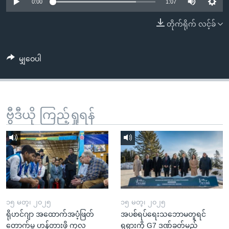
အ
0:00
1:07
သုတပဒေသာ အင်္ဂလိပ်စာ
ညွန်း
Learning English
တိုက်ရိုက် လင့်ခ်
စာမျက်နှာ
သို့
ဗွီအိုအေ လူမှုကွန်ယက်များ
ကျော်
မျှဝေပါ
ကြည့်
ရန်
ဘာသာစကားများ
ရှာဖွေ
ဗွီဒီယို ကြည့်ရှုရန်
ရန်
နေရာ
သို့
ကျော်
ရန်
၁၅ မတ္၊ ၂၀၂၅
၁၅ မတ္၊ ၂၀၂၅
ရိုဟင်ဂျာ အထောက်အပံ့ဖြတ်
အပစ်ရပ်ရေးသဘောမတူရင်
တောက်မှု ဟန့်တားဖို့ ကုလ
ရုရှားကို G7 ဒဏ်ခတ်မည်