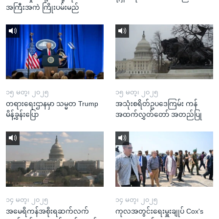
အကြီးအကဲ ကြိုးပမ်းမည်
၁၅ မတ္၊ ၂၀၂၅
၁၅ မတ္၊ ၂၀၂၅
တရားရေးဌာနမှာ သမ္မတ Trump
အသုံးစရိတ်ဥပဒေကြမ်း ကန်
မိန့်ခွန်းပြော
အထက်လွှတ်တော် အတည်ပြု
၁၄ မတ္၊ ၂၀၂၅
၁၄ မတ္၊ ၂၀၂၅
အမေရိကန်အစိုးရဆက်လက်
ကုလအတွင်းရေးမှူးချုပ် Cox's