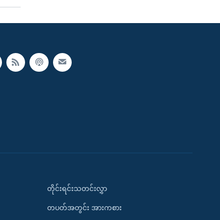
တိုင်းရင်းသတင်းလွှာ
တပတ်အတွင်း အားကစား