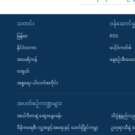
သတင်း
၀န်ဆောင်မှ
မြန်မာ
RSS
နိုင်ငံတကာ
ပေါ့ဒ်ကတ်စ်
အမေရိကန်
နေ့စဉ်အီးမေ
တရုတ်
အစ္စရေး-ပါလက်စတိုင်း
အပတ်စဉ်ကဏ္ဍများ
အယ်ဒီတာနဲ့ ဆွေးနွေးခန်း
သိပ္ပံနဲ့နည်း
ဒီမိုကရေစီ၊ လူ့အခွင့်အရေးနှင့် ခေတ်ပြိုင်ကမ္ဘာ
ဥတုရာသီနဲ့ 