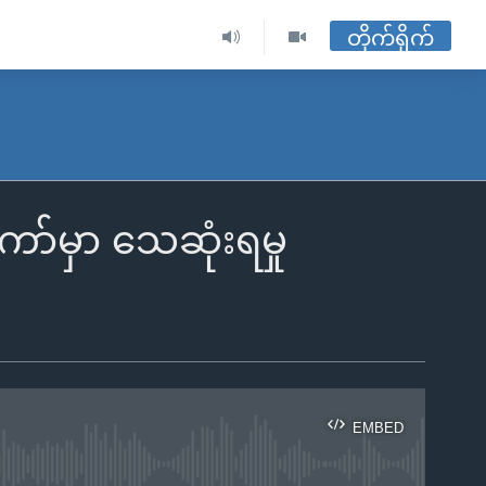
တိုက်ရိုက်
ာ်မှာ သေဆုံးရမှု
EMBED
ble