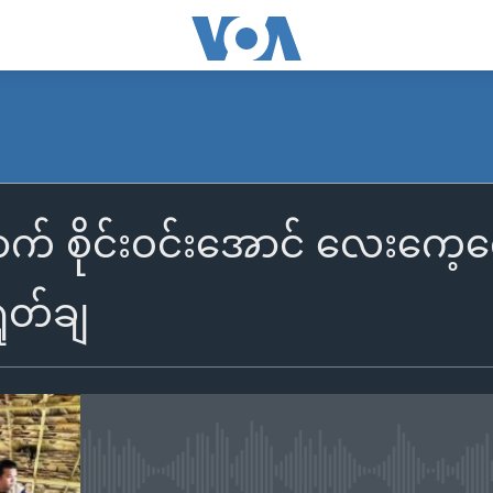
 စိုင်းဝင်းအောင် လေးကေ့ကေ
ုတ်ချ
No media source currently availa