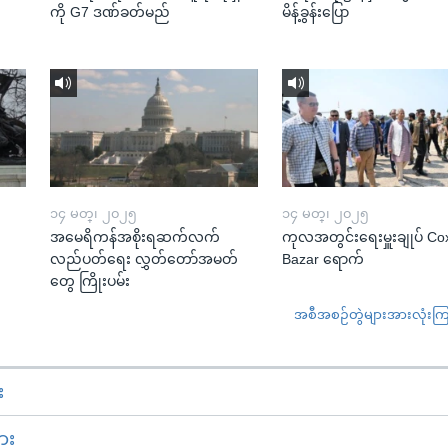
ကို G7 ဒဏ်ခတ်မည်
မိန့်ခွန်းပြော
၁၄ မတ္၊ ၂၀၂၅
၁၄ မတ္၊ ၂၀၂၅
အမေရိကန်အစိုးရဆက်လက်
ကုလအတွင်းရေးမှူးချုပ် Co
လည်ပတ်ရေး လွှတ်တော်အမတ်
Bazar ရောက်
တွေ ကြိုးပမ်း
အစီအစဉ်တွဲများအားလုံးကြည့
း
ား