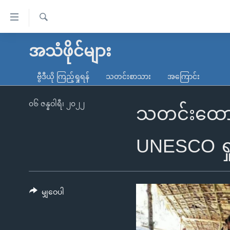
သုံး
ရ
ရှာဖွေ
လွယ်ကူ
မူလစာမျက်နှာ
အသံဖိုင်များ
ရ
စေ
မြန်မာ
လာ
ဗွီဒီယို ကြည့်ရှုရန်
သတင်းစာသား
အကြောင်း
သည့်
ဒ်
ကမ္ဘာ့သတင်းများ
Link
ဗွီဒီယို
နိုင်ငံတကာ
၀၆ ဇန္နဝါရီ၊ ၂၀၂၂
သတင်းထောက်
များ
သတင်းလွတ်လပ်ခွင့်
အမေရိကန်
ပင်မ
ရပ်ဝန်းတခု လမ်းတခု အလွန်
တရုတ်
UNESCO ရှ
အကြောင်းအရာ
အင်္ဂလိပ်စာလေ့လာမယ်
အစ္စရေး-ပါလက်စတိုင်း
သို့
အပတ်စဉ်ကဏ္ဍများ
အမေရိကန်သုံးအီဒီယံ
ကျော်
ကြည့်
မျှဝေပါ
ရေဒီယိုနှင့်ရုပ်သံ အချက်အလက်များ
မကြေးမုံရဲ့ အင်္ဂလိပ်စာ
ရေဒီယို
ရန်
ရေဒီယို/တီဗွီအစီအစဉ်
ရုပ်ရှင်ထဲက အင်္ဂလိပ်စာ
တီဗွီ
ပင်မ