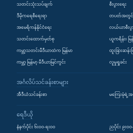
သတင်းသုံးသပ်ချက်
စီးပွားရေး
ဒီမိုကရေစီရေးရာ
တပတ်အတွင်
အမေရိကန်နိုင်ငံရေး
လယ်ယာစီးပွ
သတင်းထောက်မှတ်စု
ယူကရိန်း၊ မြန
ကမ္ဘာ့သတင်းမီဒီယာထဲက မြန်မာ
ထူးခြားဆန်း
ကမ္ဘာ့ မြန်မာ့ မီဒီယာမြင်ကွင်း
လူမှုရှုခင်း
အင်္ဂလိပ်သင်ခန်းစာများ
အီဒီယံသင်ခန်းစာ
မကြေးမုံရဲ့အင
ရေဒီယို
နံနက်ပိုင်း ၆း၀၀-ရး၀၀
ညပိုင်း ၉း၀