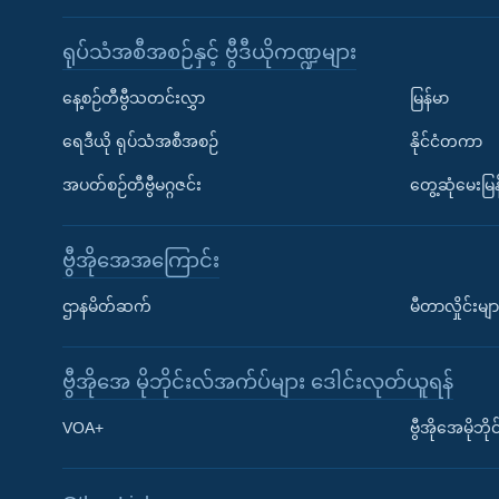
ရုပ်သံအစီအစဉ်နှင့် ဗွီဒီယိုကဏ္ဍများ
နေ့စဉ်တီဗွီသတင်းလွှာ
မြန်မာ
ရေဒီယို ရုပ်သံအစီအစဉ်
နိုင်ငံတကာ
အပတ်စဉ်တီဗွီမဂ္ဂဇင်း
တွေ့ဆုံမေးမြန
ဗွီအိုအေအကြောင်း
ဌာနမိတ်ဆက်
မီတာလှိုင်းမျာ
ဗွီအိုအေ မိုဘိုင်းလ်အက်ပ်များ ဒေါင်းလုတ်ယူရန်
Learning English
VOA+
ဗွီအိုအေမိုဘ
ဗွီအိုအေ လူမှုကွန်ယက်များ