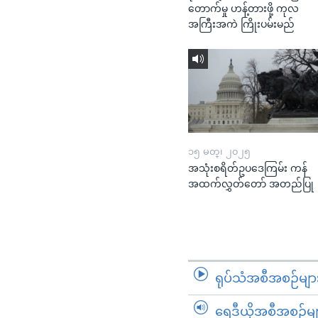
တောက်မှု ဟန့်တားဖို့ ကုလ
အကြီးအကဲ ကြိုးပမ်းမည်
၁၅ မတ္၊ ၂၀၂၅
အသုံးစရိတ်ဥပဒေကြမ်း ကန်
အထက်လွှတ်တော် အတည်ပြု
ရုပ်သံအစီအစဉ်မျာ
ရေဒီယိုအစီအစဉ်မျ