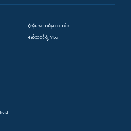
ဗွီအိုအေ တမိနစ်သတင်း
နော်သဇင်ရဲ့ Vlog
droid