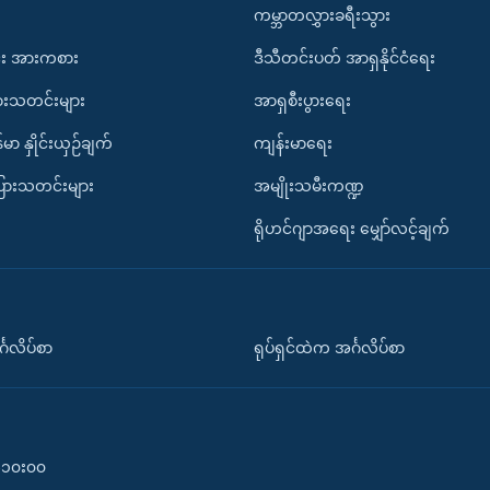
ကမ္ဘာတလွှားခရီးသွား
း အားကစား
ဒီသီတင်းပတ် အာရှနိုင်ငံရေး
ားသတင်းများ
အာရှစီးပွားရေး
်မာ နှိုင်းယှဉ်ချက်
ကျန်းမာရေး
ပြားသတင်းများ
အမျိုးသမီးကဏ္ဍ
ရိုဟင်ဂျာအရေး မျှော်လင့်ချက်
်္ဂလိပ်စာ
ရုပ်ရှင်ထဲက အင်္ဂလိပ်စာ
၀-၁၀း၀၀