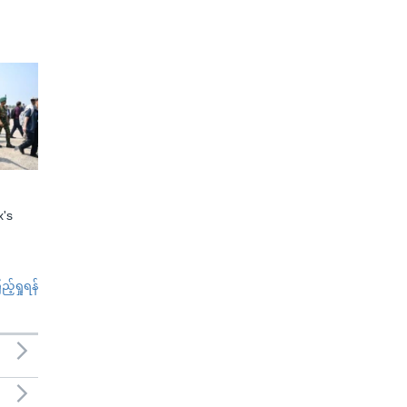
x's
်ရှုရန်