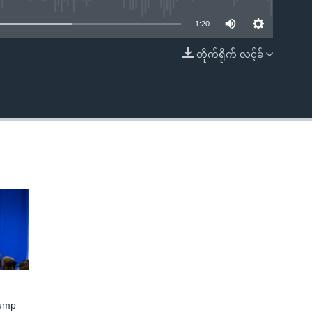
1:20
တိုက်ရိုက် လင့်ခ်
EMBED
rump