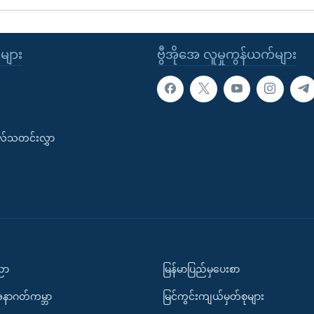
ုများ
ဗွီအိုအေ လူမှုကွန်ယက်များ
းလ်သတင်းလွှာ
ပညာ
မြန်မာပြည်မှပေးစာ
အနာဂတ်ကမ္ဘာ
မြင်ကွင်းကျယ်မှတ်စုများ