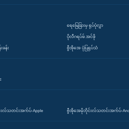
ရေမြေခြားမှ ရုပ်ပုံလွှာ
ပိုလီဂရပ်ဖ်.အင်ဖို
်းခန်း
ဗွီအိုအေ ပုံပြရုပ်သံ
း
ိုင်းလ်သတင်းအက်ပ်-Apple
ဗွီအိုအေမိုဘိုင်းလ်သတင်းအက်ပ်-An