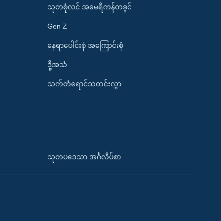
သုတစုံလင် အမေရိကန်တခွင်
Gen Z
နေရာပေါင်းစုံ အကြောင်းစုံ
ဒို့အသံ
သက်တံရောင်သတင်းလွှာ
သုတပဒေသာ အင်္ဂလိပ်စာ