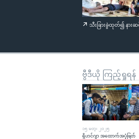
သုတပဒေသာ အင်္ဂလိပ်စာ
အ
ညွန်း
စာမျက်နှာ
သီးခြားခွဲထုတ်၍ နားဆင
သို့
ကျော်
ကြည့်
ရန်
ရှာဖွေ
ရန်
ဗွီဒီယို ကြည့်ရှုရန်
နေရာ
သို့
ကျော်
ရန်
၁၅ မတ္၊ ၂၀၂၅
ရိုဟင်ဂျာ အထောက်အပံ့ဖြတ်