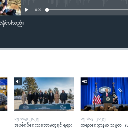
0:00
်နိုင်ပါသည်။
၁၅ မတ္၊ ၂၀၂၅
၁၅ မတ္၊ ၂၀၂၅
အပစ်ရပ်ရေးသဘောမတူရင် ရုရှား
တရားရေးဌာနမှာ သမ္မတ T