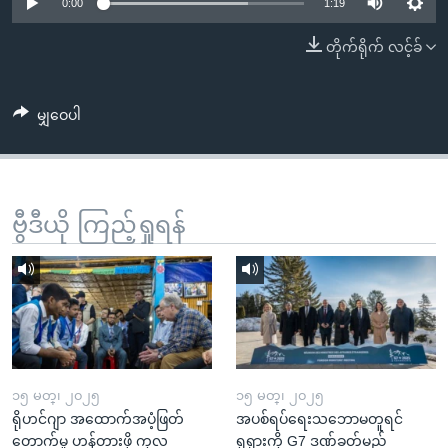
အ
0:00
1:19
သုတပဒေသာ အင်္ဂလိပ်စာ
ညွန်း
Learning English
တိုက်ရိုက် လင့်ခ်
စာမျက်နှာ
သို့
ဗွီအိုအေ လူမှုကွန်ယက်များ
ကျော်
မျှဝေပါ
ကြည့်
ရန်
ဘာသာစကားများ
ရှာဖွေ
ဗွီဒီယို ကြည့်ရှုရန်
ရန်
နေရာ
သို့
ကျော်
ရန်
၁၅ မတ္၊ ၂၀၂၅
၁၅ မတ္၊ ၂၀၂၅
ရိုဟင်ဂျာ အထောက်အပံ့ဖြတ်
အပစ်ရပ်ရေးသဘောမတူရင်
တောက်မှု ဟန့်တားဖို့ ကုလ
ရုရှားကို G7 ဒဏ်ခတ်မည်