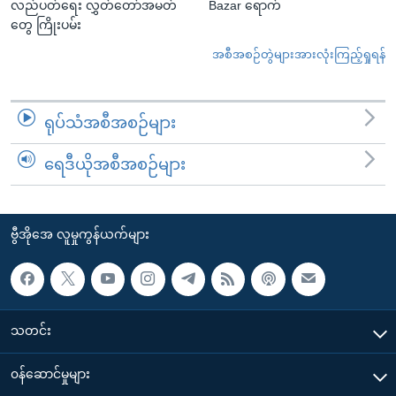
လည်ပတ်ရေး လွှတ်တော်အမတ်
Bazar ရောက်
တွေ ကြိုးပမ်း
အစီအစဉ်တွဲများအားလုံးကြည့်ရှုရန်
ရုပ်သံအစီအစဉ်များ
ရေဒီယိုအစီအစဉ်များ
ဗွီအိုအေ လူမှုကွန်ယက်များ
သတင်း
၀န်ဆောင်မှုများ