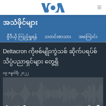
သုံး
ရ
လွယ်ကူ
အသံဖိုင်များ
မူလစာမျက်နှာ
စေ
မြန်မာ
ဗွီဒီယို ကြည့်ရှုရန်
သတင်းစာသား
အကြောင်း
သည့်
ကမ္ဘာ့သတင်းများ
Link
Deltacron ကိုဗစ်မျိုးကွဲသစ် ဆိုက်ပရပ်စ်
ဗွီဒီယို
နိုင်ငံတကာ
များ
သတင်းလွတ်လပ်ခွင့်
အမေရိကန်
သိပ္ပံပညာရှင်များ တွေ့ရှိ
ပင်မ
ရပ်ဝန်းတခု လမ်းတခု အလွန်
တရုတ်
အကြောင်းအရာ
၀၉ ဇန္နဝါရီ၊ ၂၀၂၂
သို့
အင်္ဂလိပ်စာလေ့လာမယ်
အစ္စရေး-ပါလက်စတိုင်း
ကျော်
အပတ်စဉ်ကဏ္ဍများ
အမေရိကန်သုံးအီဒီယံ
ကြည့်
ရေဒီယိုနှင့်ရုပ်သံ အချက်အလက်များ
မကြေးမုံရဲ့ အင်္ဂလိပ်စာ
ရေဒီယို
ရန်
No media source currently available
ပင်မ
ရေဒီယို/တီဗွီအစီအစဉ်
ရုပ်ရှင်ထဲက အင်္ဂလိပ်စာ
တီဗွီ