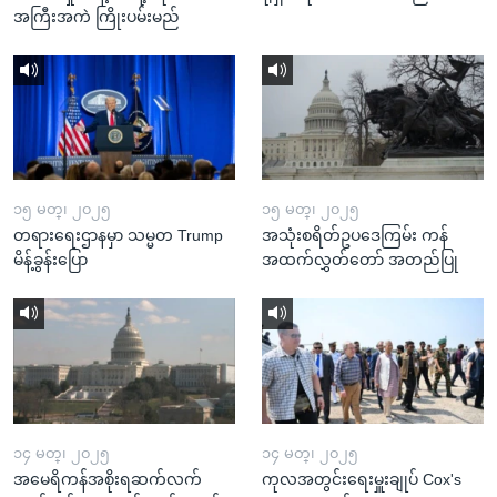
အကြီးအကဲ ကြိုးပမ်းမည်
၁၅ မတ္၊ ၂၀၂၅
၁၅ မတ္၊ ၂၀၂၅
တရားရေးဌာနမှာ သမ္မတ Trump
အသုံးစရိတ်ဥပဒေကြမ်း ကန်
မိန့်ခွန်းပြော
အထက်လွှတ်တော် အတည်ပြု
၁၄ မတ္၊ ၂၀၂၅
၁၄ မတ္၊ ၂၀၂၅
အမေရိကန်အစိုးရဆက်လက်
ကုလအတွင်းရေးမှူးချုပ် Cox's