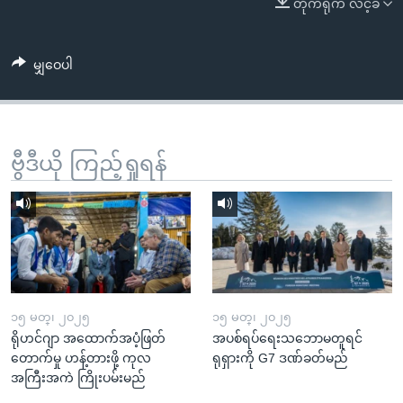
တိုက်ရိုက် လင့်ခ်
အ
သုတပဒေသာ အင်္ဂလိပ်စာ
ညွန်း
Learning English
စာမျက်နှာ
မျှဝေပါ
သို့
ဗွီအိုအေ လူမှုကွန်ယက်များ
ကျော်
ကြည့်
ရန်
ဗွီဒီယို ကြည့်ရှုရန်
ဘာသာစကားများ
ရှာဖွေ
ရန်
နေရာ
သို့
ကျော်
ရန်
၁၅ မတ္၊ ၂၀၂၅
၁၅ မတ္၊ ၂၀၂၅
ရိုဟင်ဂျာ အထောက်အပံ့ဖြတ်
အပစ်ရပ်ရေးသဘောမတူရင်
တောက်မှု ဟန့်တားဖို့ ကုလ
ရုရှားကို G7 ဒဏ်ခတ်မည်
အကြီးအကဲ ကြိုးပမ်းမည်