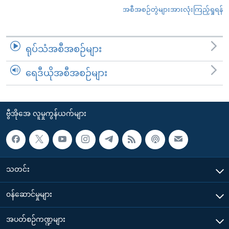
အစီအစဉ်တွဲများအားလုံးကြည့်ရှုရန်
ရုပ်သံအစီအစဉ်များ
ရေဒီယိုအစီအစဉ်များ
ဗွီအိုအေ လူမှုကွန်ယက်များ
သတင်း
၀န်ဆောင်မှုများ
အပတ်စဉ်ကဏ္ဍများ