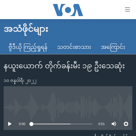
သုံး
ရ
လွယ်ကူ
အသံဖိုင်များ
မူလစာမျက်နှာ
စေ
မြန်မာ
ဗွီဒီယို ကြည့်ရှုရန်
သတင်းစာသား
အကြောင်း
သည့်
ကမ္ဘာ့သတင်းများ
Link
နယူးယောက် တိုက်ခန်းမီး ၁၉ ဦးသေဆုံး
ဗွီဒီယို
နိုင်ငံတကာ
များ
သတင်းလွတ်လပ်ခွင့်
အမေရိကန်
ပင်မ
၁၀ ဇန္နဝါရီ၊ ၂၀၂၂
ရပ်ဝန်းတခု လမ်းတခု အလွန်
တရုတ်
အကြောင်းအရာ
သို့
အင်္ဂလိပ်စာလေ့လာမယ်
အစ္စရေး-ပါလက်စတိုင်း
ကျော်
အပတ်စဉ်ကဏ္ဍများ
အမေရိကန်သုံးအီဒီယံ
No media source currently available
ကြည့်
ရေဒီယိုနှင့်ရုပ်သံ အချက်အလက်များ
မကြေးမုံရဲ့ အင်္ဂလိပ်စာ
ရေဒီယို
ရန်
0:00
0:51
ပင်မ
ရေဒီယို/တီဗွီအစီအစဉ်
ရုပ်ရှင်ထဲက အင်္ဂလိပ်စာ
တီဗွီ