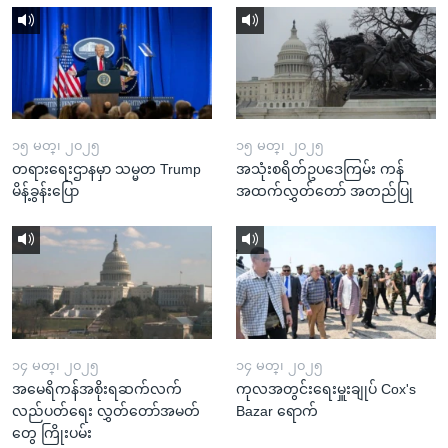
၁၅ မတ္၊ ၂၀၂၅
၁၅ မတ္၊ ၂၀၂၅
တရားရေးဌာနမှာ သမ္မတ Trump
အသုံးစရိတ်ဥပဒေကြမ်း ကန်
မိန့်ခွန်းပြော
အထက်လွှတ်တော် အတည်ပြု
၁၄ မတ္၊ ၂၀၂၅
၁၄ မတ္၊ ၂၀၂၅
အမေရိကန်အစိုးရဆက်လက်
ကုလအတွင်းရေးမှူးချုပ် Cox's
လည်ပတ်ရေး လွှတ်တော်အမတ်
Bazar ရောက်
တွေ ကြိုးပမ်း