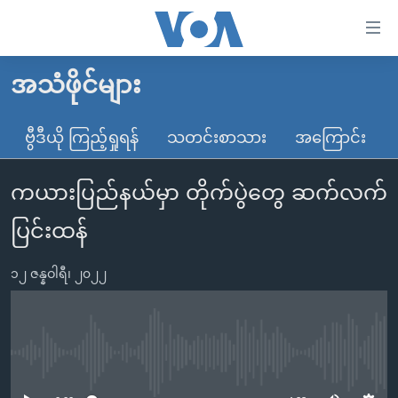
သုံး
ရ
လွယ်ကူ
အသံဖိုင်များ
မူလစာမျက်နှာ
စေ
မြန်မာ
ဗွီဒီယို ကြည့်ရှုရန်
သတင်းစာသား
အကြောင်း
သည့်
ကမ္ဘာ့သတင်းများ
Link
ကယားပြည်နယ်မှာ တိုက်ပွဲတွေ ဆက်လက်
ဗွီဒီယို
နိုင်ငံတကာ
များ
သတင်းလွတ်လပ်ခွင့်
အမေရိကန်
ပြင်းထန်
ပင်မ
ရပ်ဝန်းတခု လမ်းတခု အလွန်
တရုတ်
အကြောင်းအရာ
၁၂ ဇန္နဝါရီ၊ ၂၀၂၂
သို့
အင်္ဂလိပ်စာလေ့လာမယ်
အစ္စရေး-ပါလက်စတိုင်း
ကျော်
အပတ်စဉ်ကဏ္ဍများ
အမေရိကန်သုံးအီဒီယံ
ကြည့်
ရေဒီယိုနှင့်ရုပ်သံ အချက်အလက်များ
မကြေးမုံရဲ့ အင်္ဂလိပ်စာ
ရေဒီယို
ရန်
No media source currently available
ပင်မ
ရေဒီယို/တီဗွီအစီအစဉ်
ရုပ်ရှင်ထဲက အင်္ဂလိပ်စာ
တီဗွီ