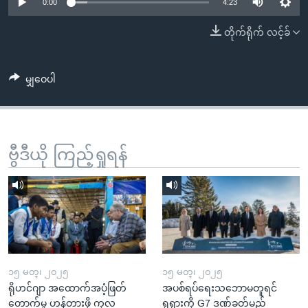
အ
0:00
4:23
သုတပဒေသာ အင်္ဂလိပ်စာ
ညွန်း
Learning English
တိုက်ရိုက် လင့်ခ်
စာမျက်နှာ
သို့
ဗွီအိုအေ လူမှုကွန်ယက်များ
ကျော်
မျှဝေပါ
ကြည့်
ရန်
ဘာသာစကားများ
ရှာဖွေ
ဗွီဒီယို ကြည့်ရှုရန်
ရန်
နေရာ
သို့
ကျော်
ရန်
၁၅ မတ္၊ ၂၀၂၅
၁၅ မတ္၊ ၂၀၂၅
ရိုဟင်ဂျာ အထောက်အပံ့ဖြတ်
အပစ်ရပ်ရေးသဘောမတူရင်
တောက်မှု ဟန့်တားဖို့ ကုလ
ရုရှားကို G7 ဒဏ်ခတ်မည်