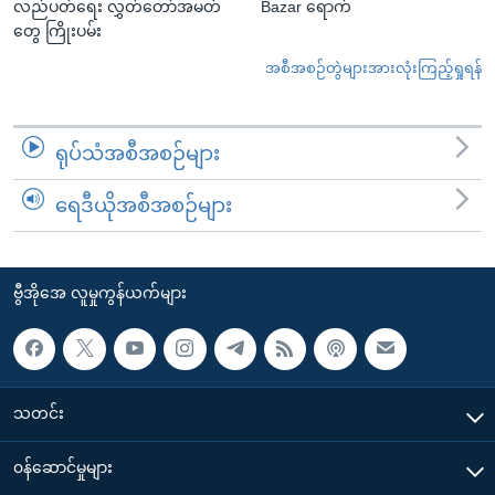
လည်ပတ်ရေး လွှတ်တော်အမတ်
Bazar ရောက်
တွေ ကြိုးပမ်း
အစီအစဉ်တွဲများအားလုံးကြည့်ရှုရန်
ရုပ်သံအစီအစဉ်များ
ရေဒီယိုအစီအစဉ်များ
ဗွီအိုအေ လူမှုကွန်ယက်များ
သတင်း
၀န်ဆောင်မှုများ