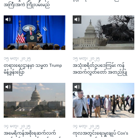
အကြီးအကဲ ကြိုးပမ်းမည်
၁၅ မတ္၊ ၂၀၂၅
၁၅ မတ္၊ ၂၀၂၅
တရားရေးဌာနမှာ သမ္မတ Trump
အသုံးစရိတ်ဥပဒေကြမ်း ကန်
မိန့်ခွန်းပြော
အထက်လွှတ်တော် အတည်ပြု
၁၄ မတ္၊ ၂၀၂၅
၁၄ မတ္၊ ၂၀၂၅
အမေရိကန်အစိုးရဆက်လက်
ကုလအတွင်းရေးမှူးချုပ် Cox's