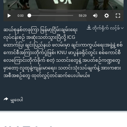
အ
သုတပဒေသာ အင်္ဂလိပ်စာ
ညွန်း
Learning English
0:00
59:29
စာမျက်နှာ
သို့
ဗွီအိုအေ လူမှုကွန်ယက်များ
တိုက်ရိုက် လင့်ခ်
ဆယ်စုနှစ်တခုကြာ မြန်မာ့ငြိမ်းချမ်းရေး
ကျော်
လုပ်ငန်းစဉ် အဆုံးသတ်သွားပြီလို့ ICG
ကြည့်
ထောက်ပြ၊ ချင်းပြည်နယ် ဖလမ်းမှာ ချင်းကာကွယ်ရေးအဖွဲ့နဲ့ စစ်
ရန်
ဘာသာစကားများ
ကောင်စီအကြားတိုက်ပွဲဖြစ်၊ KNU ဖာပွန်ခရိုင်တွင်း စစ်ကောင်စီ
ရှာဖွေ
လေကြောင်းတိုက်ခိုက် စတဲ့ သတင်းတွေနဲ့ အပတ်စဉ်ကဏ္ဍတွေ
ရန်
မှာတော့ လူထုနဲ့ကျန်းမာရေး၊ သတင်းသုံးသပ်ချက်နဲ့ အားကစား
နေရာ
အစီအစဉ်တွေ ထုတ်လွှင့်တင်ဆက်ပေးပါမယ်။
သို့
ကျော်
ရန်
မျှဝေပါ