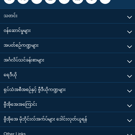
သတင်း
၀န်ဆောင်မှုများ
အပတ်စဉ်ကဏ္ဍများ
အင်္ဂလိပ်သင်ခန်းစာများ
ရေဒီယို
ရုပ်သံအစီအစဉ်နှင့် ဗွီဒီယိုကဏ္ဍများ
ဗွီအိုအေအကြောင်း
ဗွီအိုအေ မိုဘိုင်းလ်အက်ပ်များ ဒေါင်းလုတ်ယူရန်
Other Links