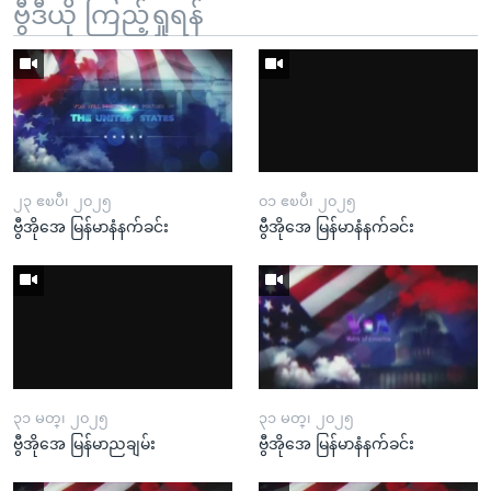
ဗွီဒီယို ကြည့်ရှုရန်
၂၃ ဧၿပီ၊ ၂၀၂၅
၀၁ ဧၿပီ၊ ၂၀၂၅
ဗွီအိုအေ မြန်မာနံနက်ခင်း
ဗွီအိုအေ မြန်မာနံနက်ခင်း
၃၁ မတ္၊ ၂၀၂၅
၃၁ မတ္၊ ၂၀၂၅
ဗွီအိုအေ မြန်မာညချမ်း
ဗွီအိုအေ မြန်မာနံနက်ခင်း