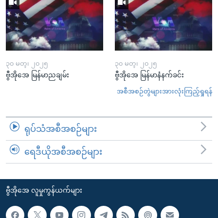
၃၀ မတ္၊ ၂၀၂၅
၃၀ မတ္၊ ၂၀၂၅
ဗွီအိုအေ မြန်မာညချမ်း
ဗွီအိုအေ မြန်မာနံနက်ခင်း
အစီအစဉ်တွဲများအားလုံးကြည့်ရှုရန်
ရုပ်သံအစီအစဉ်များ
ရေဒီယိုအစီအစဉ်များ
ဗွီအိုအေ လူမှုကွန်ယက်များ