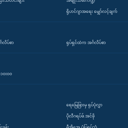
ပြားသတင်းများ
အမျိုးသမီးကဏ္ဍ
ရိုဟင်ဂျာအရေး မျှော်လင့်ချက်
်္ဂလိပ်စာ
ရုပ်ရှင်ထဲက အင်္ဂလိပ်စာ
၀-၁၀း၀၀
ရေမြေခြားမှ ရုပ်ပုံလွှာ
ပိုလီဂရပ်ဖ်.အင်ဖို
်းခန်း
ဗွီအိုအေ ပုံပြရုပ်သံ