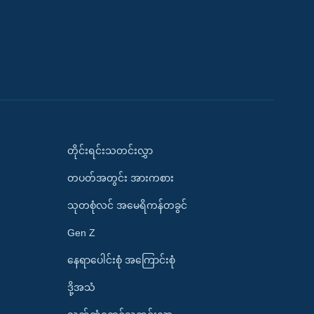
တိုင်းရင်းသတင်းလွှာ
တပတ်အတွင်း အားကစား
သုတစုံလင် အမေရိကန်တခွင်
Gen Z
နေရာပေါင်းစုံ အကြောင်းစုံ
ဒို့အသံ