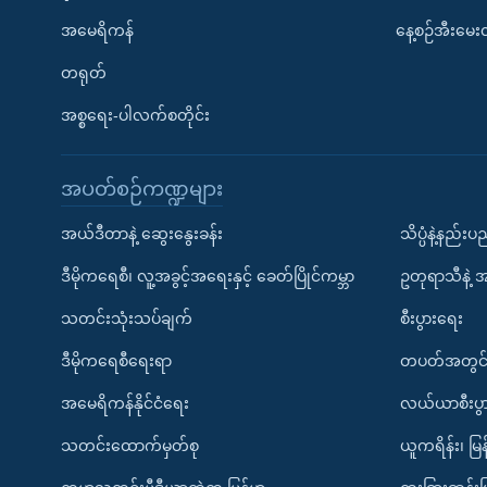
အမေရိကန်
နေ့စဉ်အီးမေ
တရုတ်
အစ္စရေး-ပါလက်စတိုင်း
အပတ်စဉ်ကဏ္ဍများ
အယ်ဒီတာနဲ့ ဆွေးနွေးခန်း
သိပ္ပံနဲ့နည်း
ဒီမိုကရေစီ၊ လူ့အခွင့်အရေးနှင့် ခေတ်ပြိုင်ကမ္ဘာ
ဥတုရာသီနဲ့ 
သတင်းသုံးသပ်ချက်
စီးပွားရေး
ဒီမိုကရေစီရေးရာ
တပတ်အတွင်
အမေရိကန်နိုင်ငံရေး
လယ်ယာစီးပွ
သတင်းထောက်မှတ်စု
ယူကရိန်း၊ မြန