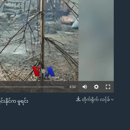
ble
6:52
တိုက်ရိုက် လင့်ခ်
းနိုင်က မူရင်း
EMBED