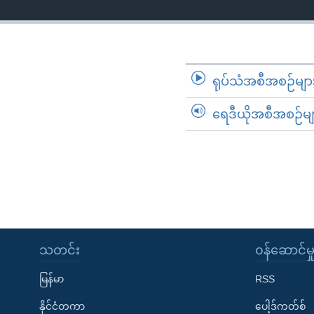
ရုပ်သံအစီအစဉ်မျာ
ရေဒီယိုအစီအစဉ်မျ
သတင်း
၀န်ဆောင်မှ
မြန်မာ
RSS
နိုင်ငံတကာ
ပေါ့ဒ်ကတ်စ်