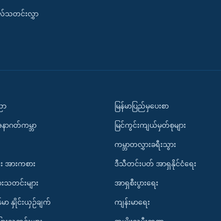
းလ်သတင်းလွှာ
ပညာ
မြန်မာပြည်မှပေးစာ
အနာဂတ်ကမ္ဘာ
မြင်ကွင်းကျယ်မှတ်စုများ
ကမ္ဘာတလွှားခရီးသွား
း အားကစား
ဒီသီတင်းပတ် အာရှနိုင်ငံရေး
ားသတင်းများ
အာရှစီးပွားရေး
်မာ နှိုင်းယှဉ်ချက်
ကျန်းမာရေး