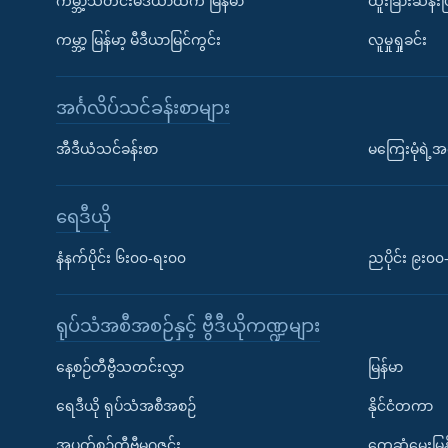
ကမ္ဘာ့သတင်းမီဒီယာထဲက မြန်မာ
ထူးခြားဆန်း
ကမ္ဘာ့ မြန်မာ့ မီဒီယာမြင်ကွင်း
လူမှုရှုခင်း
အင်္ဂလိပ်သင်ခန်းစာများ
အီဒီယံသင်ခန်းစာ
မကြေးမုံရဲ့အင
ရေဒီယို
နံနက်ပိုင်း ၆း၀၀-ရး၀၀
ညပိုင်း ၉း၀
ရုပ်သံအစီအစဉ်နှင့် ဗွီဒီယိုကဏ္ဍများ
နေ့စဉ်တီဗွီသတင်းလွှာ
မြန်မာ
ရေဒီယို ရုပ်သံအစီအစဉ်
နိုင်ငံတကာ
အပတ်စဉ်တီဗွီမဂ္ဂဇင်း
တွေ့ဆုံမေးမြန