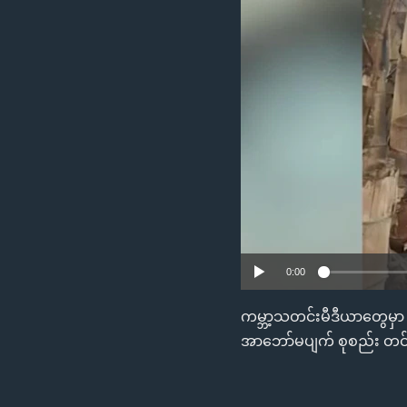
သုတပဒေသာ အင်္ဂလိပ်စာ
အ
ညွန်း
စာမျက်နှာ
သို့
ကျော်
ကြည့်
ရန်
ရှာဖွေ
ရန်
နေရာ
သို့
0:00
ကျော်
ရန်
ကမ္ဘာ့သတင်းမီဒီယာတွေမှာ ရ
အာဘော်မပျက် စုစည်း တင