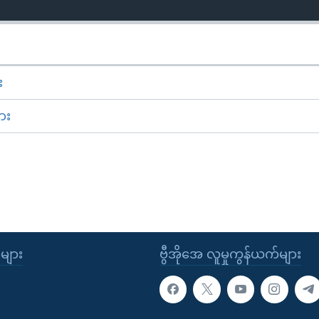
း
ား
ုများ
ဗွီအိုအေ လူမှုကွန်ယက်များ