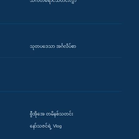
သက်တံရောင်သတင်းလွှာ
သုတပဒေသာ အင်္ဂလိပ်စာ
ဗွီအိုအေ တမိနစ်သတင်း
နော်သဇင်ရဲ့ Vlog