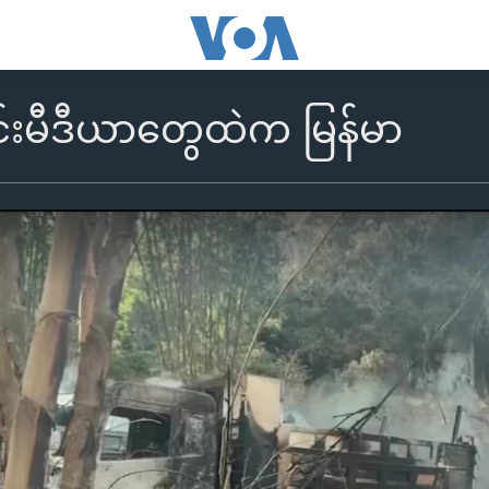
်းမီဒီယာတွေထဲက မြန်မာ