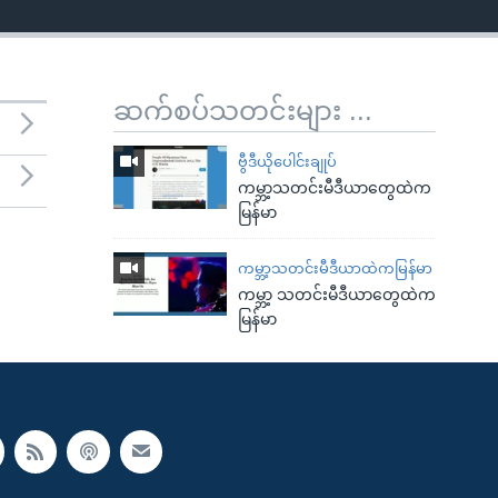
ဆက်စပ်သတင်းများ ...
ဗွီဒီယိုပေါင်းချုပ်
ကမ္ဘာ့သတင်းမီဒီယာတွေထဲက
မြန်မာ
ကမ္ဘာ့သတင်းမီဒီယာထဲကမြန်မာ
ကမ္ဘာ့ သတင်းမီဒီယာတွေထဲက
မြန်မာ