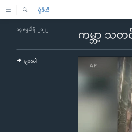
သုံး
ဗွီဒီယို
ရ
ရှာဖွေ
လွယ်ကူ
မူလစာမျက်နှာ
၁၄ ဇန္နဝါရီ၊ ၂၀၂၂
ရ
ကမ္ဘာ့ သတင
စေ
မြန်မာ
လာ
သည့်
ဒ်
ကမ္ဘာ့သတင်းများ
Link
ဗွီဒီယို
နိုင်ငံတကာ
မျှဝေပါ
များ
သတင်းလွတ်လပ်ခွင့်
အမေရိကန်
ပင်မ
ရပ်ဝန်းတခု လမ်းတခု အလွန်
တရုတ်
အကြောင်းအရာ
အင်္ဂလိပ်စာလေ့လာမယ်
အစ္စရေး-ပါလက်စတိုင်း
သို့
အပတ်စဉ်ကဏ္ဍများ
အမေရိကန်သုံးအီဒီယံ
ကျော်
ကြည့်
ရေဒီယိုနှင့်ရုပ်သံ အချက်အလက်များ
မကြေးမုံရဲ့ အင်္ဂလိပ်စာ
ရေဒီယို
ရန်
ရေဒီယို/တီဗွီအစီအစဉ်
ရုပ်ရှင်ထဲက အင်္ဂလိပ်စာ
တီဗွီ
ပင်မ