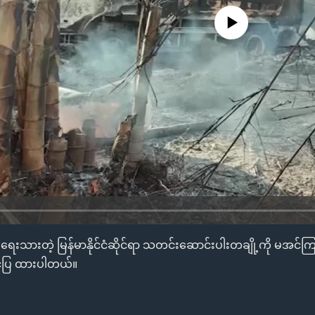
No media source currently availa
ေးသားတဲ့ မြန်မာနိုင်ငံဆိုင်ရာ သတင်းဆောင်းပါးတချို့ကို မအင်ကြင်
်ပြ ထားပါတယ်။