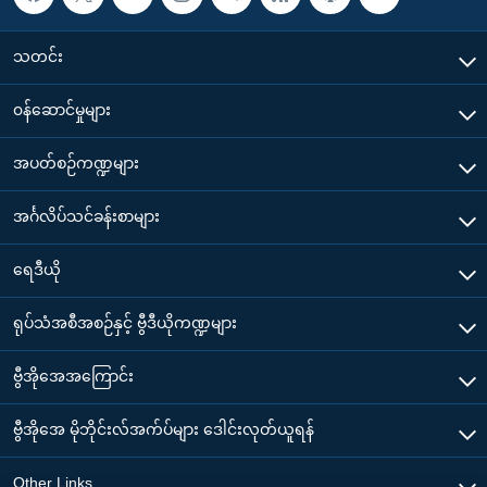
သတင်း
၀န်ဆောင်မှုများ
အပတ်စဉ်ကဏ္ဍများ
အင်္ဂလိပ်သင်ခန်းစာများ
ရေဒီယို
ရုပ်သံအစီအစဉ်နှင့် ဗွီဒီယိုကဏ္ဍများ
ဗွီအိုအေအကြောင်း
ဗွီအိုအေ မိုဘိုင်းလ်အက်ပ်များ ဒေါင်းလုတ်ယူရန်
Other Links