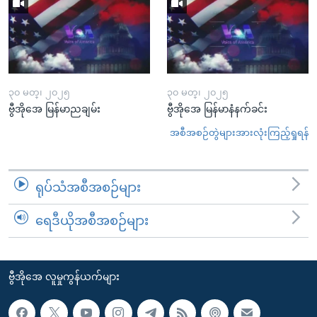
၃၀ မတ္၊ ၂၀၂၅
၃၀ မတ္၊ ၂၀၂၅
ဗွီအိုအေ မြန်မာညချမ်း
ဗွီအိုအေ မြန်မာနံနက်ခင်း
အစီအစဉ်တွဲများအားလုံးကြည့်ရှုရန်
ရုပ်သံအစီအစဉ်များ
ရေဒီယိုအစီအစဉ်များ
ဗွီအိုအေ လူမှုကွန်ယက်များ