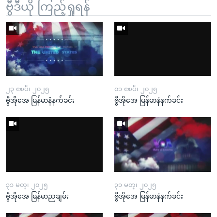
ဗွီဒီယို ကြည့်ရှုရန်
၂၃ ဧၿပီ၊ ၂၀၂၅
၀၁ ဧၿပီ၊ ၂၀၂၅
ဗွီအိုအေ မြန်မာနံနက်ခင်း
ဗွီအိုအေ မြန်မာနံနက်ခင်း
၃၁ မတ္၊ ၂၀၂၅
၃၁ မတ္၊ ၂၀၂၅
ဗွီအိုအေ မြန်မာညချမ်း
ဗွီအိုအေ မြန်မာနံနက်ခင်း