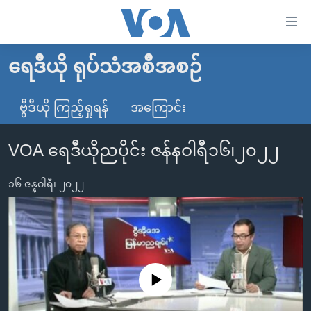
သုံး
ရ
လွယ်ကူ
ရေဒီယို ရုပ်သံအစီအစဉ်
မူလစာမျက်နှာ
စေ
မြန်မာ
ဗွီဒီယို ကြည့်ရှုရန်
အကြောင်း
သည့်
ကမ္ဘာ့သတင်းများ
Link
VOA ရေဒီယိုညပိုင်း ဇန်နဝါရီ၁၆၊၂၀၂၂
ဗွီဒီယို
နိုင်ငံတကာ
များ
သတင်းလွတ်လပ်ခွင့်
အမေရိကန်
ပင်မ
၁၆ ဇန္နဝါရီ၊ ၂၀၂၂
ရပ်ဝန်းတခု လမ်းတခု အလွန်
တရုတ်
အကြောင်းအရာ
သို့
အင်္ဂလိပ်စာလေ့လာမယ်
အစ္စရေး-ပါလက်စတိုင်း
ကျော်
အပတ်စဉ်ကဏ္ဍများ
အမေရိကန်သုံးအီဒီယံ
ကြည့်
ရေဒီယိုနှင့်ရုပ်သံ အချက်အလက်များ
မကြေးမုံရဲ့ အင်္ဂလိပ်စာ
ရေဒီယို
ရန်
No media source currently available
ပင်မ
ရေဒီယို/တီဗွီအစီအစဉ်
ရုပ်ရှင်ထဲက အင်္ဂလိပ်စာ
တီဗွီ