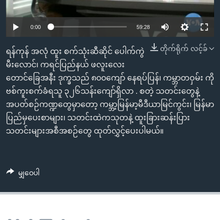
အ
သုတပဒေသာ အင်္ဂလိပ်စာ
ညွန်း
Learning English
0:00
59:28
စာမျက်နှာ
သို့
ဗွီအိုအေ လူမှုကွန်ယက်များ
တိုက်ရိုက် လင့်ခ်
ရန်ကုန် အလုံ ထူး စက်သုံးဆီဆိုင် ပေါက်ကွဲ
ကျော်
မီးလောင်၊ ကရင်ပြည်နယ် ဖလူးလေး
ကြည့်
တောင်ခြေအနီး ဒုက္ခသည် ၈၀၀ကျော် နေရပ်ပြန်၊ ကမ္ဘာတဝှမ်း ကို
ရန်
ဘာသာစကားများ
ဗစ်ကူးစက်ခံရသူ ၃၂၆သန်းကျော်ရှိလာ . စတဲ့ သတင်းတွေနဲ့
ရှာဖွေ
အပတ်စဉ်ကဏ္ဍတွေမှာတော့ ကမ္ဘာ့မြန်မာ့မီဒီယာမြင်ကွင်း၊ မြန်မာ
ရန်
ပြည်မှပေးစာများ၊ သတင်းထဲကသုတနဲ့ ထူးခြားဆန်းပြား
နေရာ
သတင်းများအစီအစဉ်တွေ ထုတ်လွှင့်ပေးပါမယ်။
သို့
ကျော်
ရန်
မျှဝေပါ