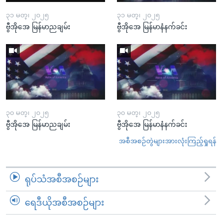
၃၁ မတ္၊ ၂၀၂၅
၃၁ မတ္၊ ၂၀၂၅
ဗွီအိုအေ မြန်မာညချမ်း
ဗွီအိုအေ မြန်မာနံနက်ခင်း
၃၀ မတ္၊ ၂၀၂၅
၃၀ မတ္၊ ၂၀၂၅
ဗွီအိုအေ မြန်မာညချမ်း
ဗွီအိုအေ မြန်မာနံနက်ခင်း
အစီအစဉ်တွဲများအားလုံးကြည့်ရှုရန်
ရုပ်သံအစီအစဉ်များ
ရေဒီယိုအစီအစဉ်များ