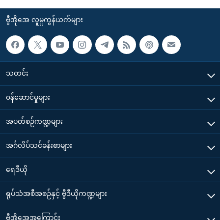
ဗွီအိုအေ လူမှုကွန်ယက်များ
သတင်း
၀န်ဆောင်မှုများ
အပတ်စဉ်ကဏ္ဍများ
အင်္ဂလိပ်သင်ခန်းစာများ
ရေဒီယို
ရုပ်သံအစီအစဉ်နှင့် ဗွီဒီယိုကဏ္ဍများ
ဗွီအိုအေအကြောင်း