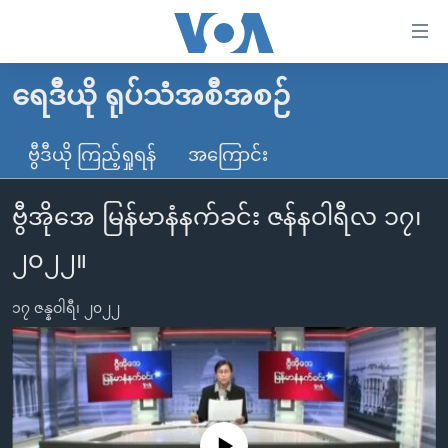
သုံး
ရ
လွယ်ကူ
ရေဒီယို ရုပ်သံအစီအစဉ်
မူလစာမျက်နှာ
စေ
မြန်မာ
ဗွီဒီယို ကြည့်ရှုရန်
အကြောင်း
သည့်
ကမ္ဘာ့သတင်းများ
Link
ဗွီအိုအေ မြန်မာနံနက်ခင်း ဇန်နဝါရီလ ၁၇၊
ဗွီဒီယို
နိုင်ငံတကာ
များ
သတင်းလွတ်လပ်ခွင့်
အမေရိကန်
၂၀၂၂။
ပင်မ
ရပ်ဝန်းတခု လမ်းတခု အလွန်
တရုတ်
အကြောင်းအရာ
၁၇ ဇန္နဝါရီ၊ ၂၀၂၂
သို့
အင်္ဂလိပ်စာလေ့လာမယ်
အစ္စရေး-ပါလက်စတိုင်း
ကျော်
အပတ်စဉ်ကဏ္ဍများ
အမေရိကန်သုံးအီဒီယံ
ကြည့်
ရေဒီယိုနှင့်ရုပ်သံ အချက်အလက်များ
မကြေးမုံရဲ့ အင်္ဂလိပ်စာ
ရေဒီယို
ရန်
ပင်မ
ရေဒီယို/တီဗွီအစီအစဉ်
ရုပ်ရှင်ထဲက အင်္ဂလိပ်စာ
တီဗွီ
No media source currently available