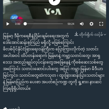
အ
သုတပဒေသာ အင်္ဂလိပ်စာ
ညွန်း
Learning English
စာမျက်နှာ
သို့
ဗွီအိုအေ လူမှုကွန်ယက်များ
0:00
59:24
ကျော်
ကြည့်
တိုက်ရိုက် လင့်ခ်
မြန်မာ့ ဒီမိုကရေစီနဲ့ငြိမ်းချမ်းရေးအတွက်
ရန်
ဒေါ်အောင်ဆန်းစုကြည် မရှိလို့ မဖြစ်ကြောင်း
ဘာသာစကားများ
ရှာဖွေ
ဖိလစ်ပိုင်နိုင်ငံခြားရေးဝန်ကြီးက ပြောကြားလိုက်တဲ့ သတင်း
ရန်
အပါအဝင် ထိပ်တန်းရောက် မြန်မာနဲ့ ကမ္ဘာ့သတင်းတွေ၊ အာရှ
နေရာ
ဒေသ အထည်ချုပ်လုပ်ငန်းတွေအခြေနေနဲ့ ကိုဗစ်ဆေးသစ်တွေ
သို့
အကြောင်း သတင်းဆောင်းပါးတွေ အပြင် ကမ္ဘာ-မြန်မာ မီဒီယာ
ကျော်
မြင်ကွင်း၊ သတင်းတွေထဲကသုတ ၊ ထူးခြားဆန်းပြားသတင်များ
ရန်
နဲ့ မြန်မာပြည်က ပေးစာ အပတ်စဉ်ကဏ္ဍ တွကို ရှု့စား၊ နားဆင်
ကြရဖို့ရှိပါတယ်။