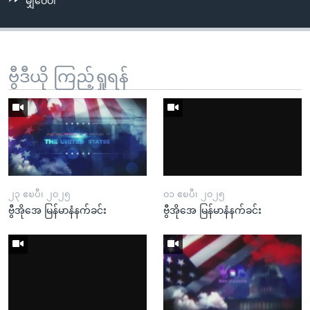
မျှဝေပါ
ဗွီဒီယို ကြည့်ရှုရန်
၂၃ ဧၿပီ၊ ၂၀၂၅
၀၁ ဧၿပီ၊ ၂၀၂၅
ဗွီအိုအေ မြန်မာနံနက်ခင်း
ဗွီအိုအေ မြန်မာနံနက်ခင်း