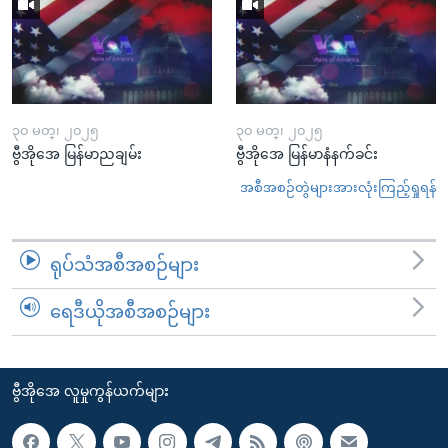
၃၀ မတ္၊ ၂၀၂၅
၃၀ မတ္၊ ၂၀၂၅
ဗွီအိုအေ မြန်မာညချမ်း
ဗွီအိုအေ မြန်မာနံနက်ခင်း
အစီအစဉ်တွဲများအားလုံးကြည့်ရှုရန်
ရုပ်သံအစီအစဉ်များ
ရေဒီယိုအစီအစဉ်များ
ဗွီအိုအေ လူမှုကွန်ယက်များ