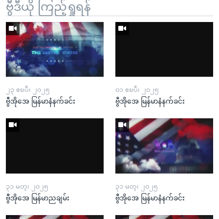
ဗွီဒီယို ကြည့်ရှုရန်
၂၃ ဧၿပီ၊ ၂၀၂၅
၀၁ ဧၿပီ၊ ၂၀၂၅
ဗွီအိုအေ မြန်မာနံနက်ခင်း
ဗွီအိုအေ မြန်မာနံနက်ခင်း
၃၁ မတ္၊ ၂၀၂၅
၃၁ မတ္၊ ၂၀၂၅
ဗွီအိုအေ မြန်မာညချမ်း
ဗွီအိုအေ မြန်မာနံနက်ခင်း