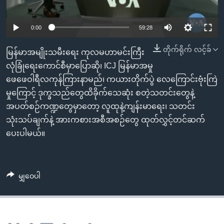
အ
သုတပဒေသာ အင်္ဂလိပ်စာ
ညွန်း
Learning English
0:00
59:28
စာမျက်နှာ
သို့
ဗွီအိုအေ လူမှုကွန်ယက်များ
တိုက်ရိုက် လင့်ခ်
မြန်မာအမျိုးသမီးရေး ကုလမဟာမင်းကြီး
ကျော်
လုံခြုံရေးကောင်စီမှာပြောဆို၊ ICJ မြန်မာအမှု
ကြည့်
ဖေဖေဝါရီလကုန်ကြားနာမည်၊ ကယားတိုက်ပွဲ လေကြောင်းဗုံးကြဲ
ရန်
ဘာသာစကားများ
မှုကြောင့် ဒုက္ခသည်တွေထိခိုက်သေဆုံး စတဲ့သတင်းတွေနဲ့
ရှာဖွေ
အပတ်စဉ်ကဏ္ဍတွေမှာတော့ လူထုနဲ့ကျန်းမာရေး၊ သတင်း
ရန်
သုံးသပ်ချက်နဲ့ အားကစားအစီအစဉ်တွေ ထုတ်လွှင့်တင်ဆက်
နေရာ
ပေးပါမယ်။
သို့
ကျော်
ရန်
မျှဝေပါ