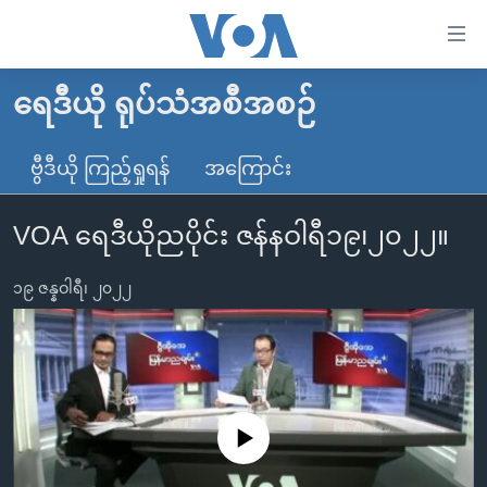
သုံး
ရ
လွယ်ကူ
ရေဒီယို ရုပ်သံအစီအစဉ်
မူလစာမျက်နှာ
စေ
မြန်မာ
ဗွီဒီယို ကြည့်ရှုရန်
အကြောင်း
သည့်
ကမ္ဘာ့သတင်းများ
Link
VOA ရေဒီယိုညပိုင်း ဇန်နဝါရီ၁၉၊၂၀၂၂။
ဗွီဒီယို
နိုင်ငံတကာ
များ
သတင်းလွတ်လပ်ခွင့်
အမေရိကန်
ပင်မ
၁၉ ဇန္နဝါရီ၊ ၂၀၂၂
ရပ်ဝန်းတခု လမ်းတခု အလွန်
တရုတ်
အကြောင်းအရာ
သို့
အင်္ဂလိပ်စာလေ့လာမယ်
အစ္စရေး-ပါလက်စတိုင်း
ကျော်
အပတ်စဉ်ကဏ္ဍများ
အမေရိကန်သုံးအီဒီယံ
ကြည့်
ရေဒီယိုနှင့်ရုပ်သံ အချက်အလက်များ
မကြေးမုံရဲ့ အင်္ဂလိပ်စာ
ရေဒီယို
ရန်
No media source currently available
ပင်မ
ရေဒီယို/တီဗွီအစီအစဉ်
ရုပ်ရှင်ထဲက အင်္ဂလိပ်စာ
တီဗွီ