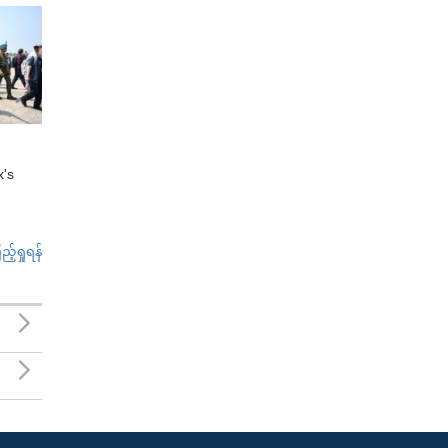
x's
်ရှုရန်