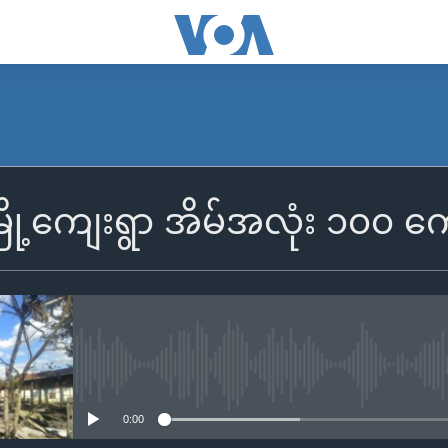
မြို့ကျေးရွာ အိမ်အလုံး ၁၀၀ ကျေ
No media source currently availa
0:00