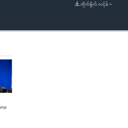
တိုက်ရိုက် လင့်ခ်
EMBED
rump