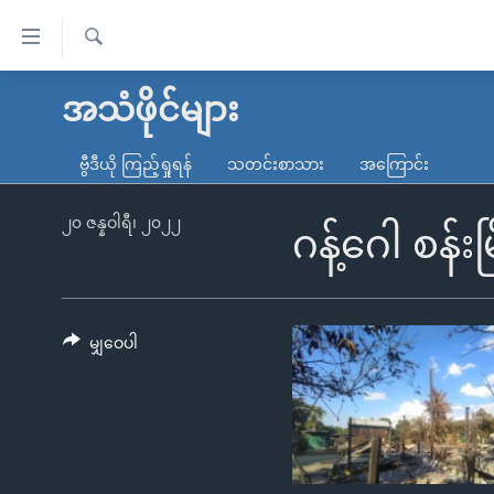
သုံး
ရ
ရှာဖွေ
လွယ်ကူ
မူလစာမျက်နှာ
အသံဖိုင်များ
ရ
စေ
မြန်မာ
လာ
ဗွီဒီယို ကြည့်ရှုရန်
သတင်းစာသား
အကြောင်း
သည့်
ဒ်
ကမ္ဘာ့သတင်းများ
Link
ဗွီဒီယို
နိုင်ငံတကာ
၂၀ ဇန္နဝါရီ၊ ၂၀၂၂
ဂန့်ဂေါ စန်း
များ
သတင်းလွတ်လပ်ခွင့်
အမေရိကန်
ပင်မ
ရပ်ဝန်းတခု လမ်းတခု အလွန်
တရုတ်
အကြောင်းအရာ
အင်္ဂလိပ်စာလေ့လာမယ်
အစ္စရေး-ပါလက်စတိုင်း
မျှဝေပါ
သို့
အပတ်စဉ်ကဏ္ဍများ
အမေရိကန်သုံးအီဒီယံ
ကျော်
ကြည့်
ရေဒီယိုနှင့်ရုပ်သံ အချက်အလက်များ
မကြေးမုံရဲ့ အင်္ဂလိပ်စာ
ရေဒီယို
ရန်
ရေဒီယို/တီဗွီအစီအစဉ်
ရုပ်ရှင်ထဲက အင်္ဂလိပ်စာ
တီဗွီ
ပင်မ