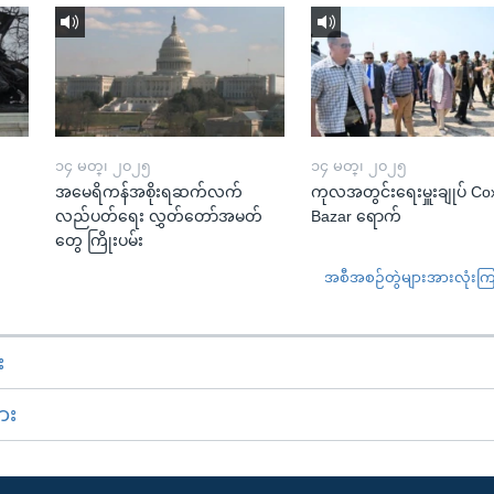
၁၄ မတ္၊ ၂၀၂၅
၁၄ မတ္၊ ၂၀၂၅
အမေရိကန်အစိုးရဆက်လက်
ကုလအတွင်းရေးမှူးချုပ် Co
လည်ပတ်ရေး လွှတ်တော်အမတ်
Bazar ရောက်
တွေ ကြိုးပမ်း
အစီအစဉ်တွဲများအားလုံးကြည့
း
ား