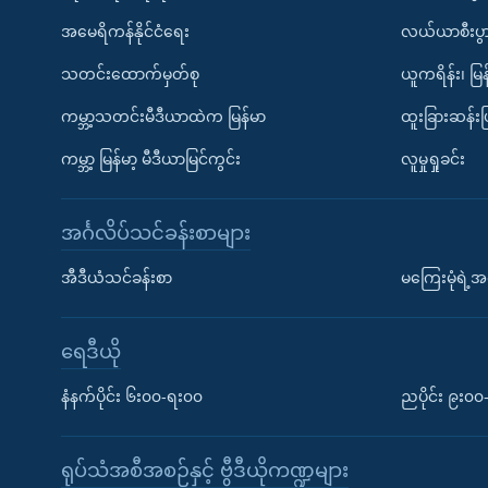
အမေရိကန်နိုင်ငံရေး
လယ်ယာစီးပွ
သတင်းထောက်မှတ်စု
ယူကရိန်း၊ မြန
ကမ္ဘာ့သတင်းမီဒီယာထဲက မြန်မာ
ထူးခြားဆန်း
ကမ္ဘာ့ မြန်မာ့ မီဒီယာမြင်ကွင်း
လူမှုရှုခင်း
အင်္ဂလိပ်သင်ခန်းစာများ
အီဒီယံသင်ခန်းစာ
မကြေးမုံရဲ့အင
ရေဒီယို
နံနက်ပိုင်း ၆း၀၀-ရး၀၀
ညပိုင်း ၉း၀
ရုပ်သံအစီအစဉ်နှင့် ဗွီဒီယိုကဏ္ဍများ