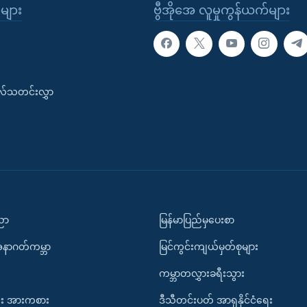
ုများ
ဗွီအိုအေ လူမှုကွန်ယက်များ
းလ်သတင်းလွှာ
ပညာ
မြန်မာပြည်မှပေးစာ
အနာဂတ်ကမ္ဘာ
မြင်ကွင်းကျယ်မှတ်စုများ
ကမ္ဘာတလွှားခရီးသွား
း အားကစား
ဒီသီတင်းပတ် အာရှနိုင်ငံရေး