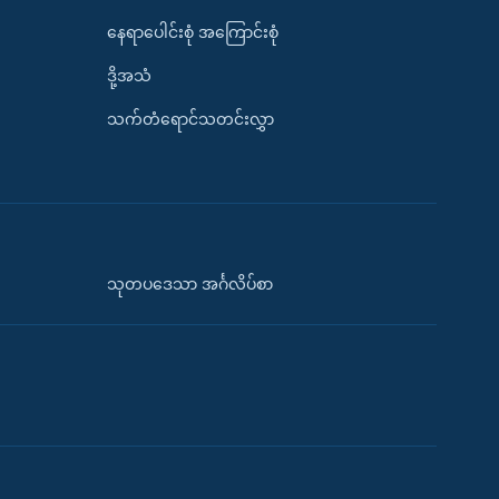
နေရာပေါင်းစုံ အကြောင်းစုံ
ဒို့အသံ
သက်တံရောင်သတင်းလွှာ
သုတပဒေသာ အင်္ဂလိပ်စာ