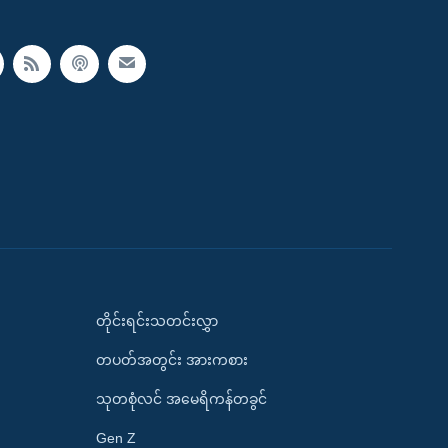
တိုင်းရင်းသတင်းလွှာ
တပတ်အတွင်း အားကစား
သုတစုံလင် အမေရိကန်တခွင်
Gen Z