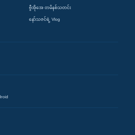
ဗွီအိုအေ တမိနစ်သတင်း
နော်သဇင်ရဲ့ Vlog
droid