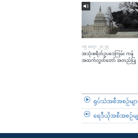
၁၅ မတ္၊ ၂၀၂၅
အသုံးစရိတ်ဥပဒေကြမ်း ကန်
အထက်လွှတ်တော် အတည်ပြု
ရုပ်သံအစီအစဉ်မျာ
ရေဒီယိုအစီအစဉ်မျ