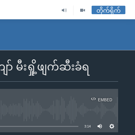
တိုက်ရိုက်
ာ် မီးရှို့ဖျက်ဆီးခံရ
EMBED
ble
3:14