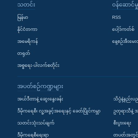
သတင်း
၀န်ဆောင်မှ
မြန်မာ
RSS
နိုင်ငံတကာ
ပေါ့ဒ်ကတ်စ်
အမေရိကန်
နေ့စဉ်အီးမေ
တရုတ်
အစ္စရေး-ပါလက်စတိုင်း
အပတ်စဉ်ကဏ္ဍများ
အယ်ဒီတာနဲ့ ဆွေးနွေးခန်း
သိပ္ပံနဲ့နည်း
ဒီမိုကရေစီ၊ လူ့အခွင့်အရေးနှင့် ခေတ်ပြိုင်ကမ္ဘာ
ဥတုရာသီနဲ့ 
သတင်းသုံးသပ်ချက်
စီးပွားရေး
ဒီမိုကရေစီရေးရာ
တပတ်အတွင်