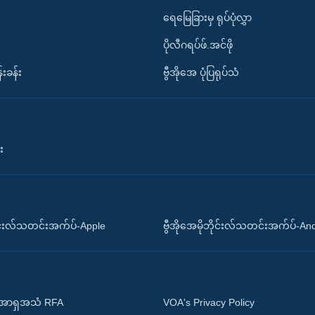
ရေမြေခြားမှ ရုပ်ပုံလွှာ
ပိုလီဂရပ်ဖ်.အင်ဖို
်းခန်း
ဗွီအိုအေ ပုံပြရုပ်သံ
း
ိုင်းလ်သတင်းအက်ပ်-Apple
ဗွီအိုအေမိုဘိုင်းလ်သတင်းအက်ပ်-An
 အာရှအသံ RFA
VOA's Privacy Policy