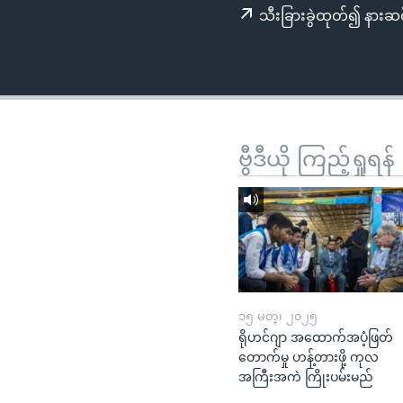
သုတပဒေသာ အင်္ဂလိပ်စာ
အ
သီးခြားခွဲထုတ်၍ နားဆင
ညွန်း
စာမျက်နှာ
သို့
ကျော်
ကြည့်
ရန်
ဗွီဒီယို ကြည့်ရှုရန်
ရှာဖွေ
ရန်
နေရာ
သို့
ကျော်
ရန်
၁၅ မတ္၊ ၂၀၂၅
ရိုဟင်ဂျာ အထောက်အပံ့ဖြတ်
တောက်မှု ဟန့်တားဖို့ ကုလ
အကြီးအကဲ ကြိုးပမ်းမည်