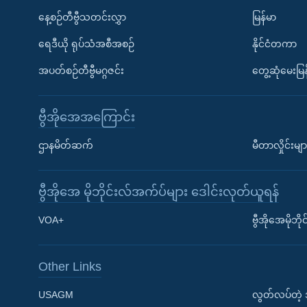
နေ့စဉ်တီဗွီသတင်းလွှာ
မြန်မာ
ရေဒီယို ရုပ်သံအစီအစဉ်
နိုင်ငံတကာ
အပတ်စဉ်တီဗွီမဂ္ဂဇင်း
တွေ့ဆုံမေးမြန
ဗွီအိုအေအကြောင်း
ဌာနမိတ်ဆက်
မီတာလှိုင်းမျာ
ဗွီအိုအေ မိုဘိုင်းလ်အက်ပ်များ ဒေါင်းလုတ်ယူရန်
Learning English
VOA+
ဗွီအိုအေမိုဘ
ဗွီအိုအေ လူမှုကွန်ယက်များ
Other Links
USAGM
လွတ်လပ်တဲ့