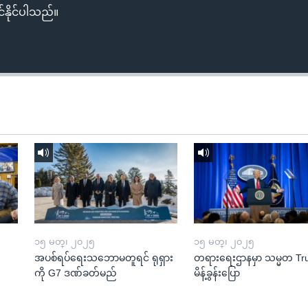
်နိုင်ပါသည်။
၁၅ မတ္၊ ၂၀၂၅
၁၅ မတ္၊ ၂၀၂၅
အပစ်ရပ်ရေးသဘောမတူရင် ရုရှား
တရားရေးဌာနမှာ သမ္မတ T
ကို G7 ဒဏ်ခတ်မည်
မိန့်ခွန်းပြော