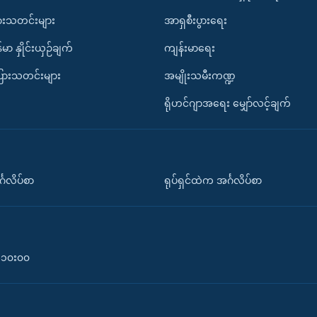
ားသတင်းများ
အာရှစီးပွားရေး
်မာ နှိုင်းယှဉ်ချက်
ကျန်းမာရေး
ပြားသတင်းများ
အမျိုးသမီးကဏ္ဍ
ရိုဟင်ဂျာအရေး မျှော်လင့်ချက်
်္ဂလိပ်စာ
ရုပ်ရှင်ထဲက အင်္ဂလိပ်စာ
၀-၁၀း၀၀