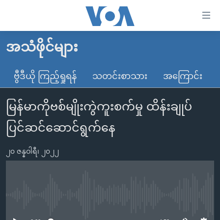
သုံး
ရ
လွယ်ကူ
အသံဖိုင်များ
မူလစာမျက်နှာ
စေ
မြန်မာ
ဗွီဒီယို ကြည့်ရှုရန်
သတင်းစာသား
အကြောင်း
သည့်
ကမ္ဘာ့သတင်းများ
Link
မြန်မာကိုဗစ်မျိုးကွဲကူးစက်မှု ထိန်းချုပ်
ဗွီဒီယို
နိုင်ငံတကာ
များ
သတင်းလွတ်လပ်ခွင့်
အမေရိကန်
ပြင်ဆင်ဆောင်ရွက်နေ
ပင်မ
ရပ်ဝန်းတခု လမ်းတခု အလွန်
တရုတ်
အကြောင်းအရာ
၂၀ ဇန္နဝါရီ၊ ၂၀၂၂
သို့
အင်္ဂလိပ်စာလေ့လာမယ်
အစ္စရေး-ပါလက်စတိုင်း
ကျော်
အပတ်စဉ်ကဏ္ဍများ
အမေရိကန်သုံးအီဒီယံ
ကြည့်
ရေဒီယိုနှင့်ရုပ်သံ အချက်အလက်များ
မကြေးမုံရဲ့ အင်္ဂလိပ်စာ
ရေဒီယို
ရန်
No media source currently available
ပင်မ
ရေဒီယို/တီဗွီအစီအစဉ်
ရုပ်ရှင်ထဲက အင်္ဂလိပ်စာ
တီဗွီ