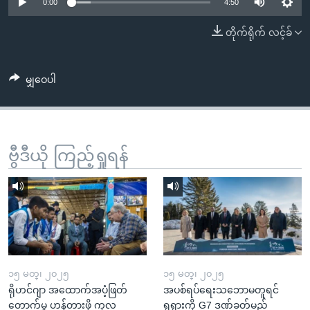
အ
0:00
4:50
သုတပဒေသာ အင်္ဂလိပ်စာ
ညွန်း
Learning English
တိုက်ရိုက် လင့်ခ်
စာမျက်နှာ
သို့
ဗွီအိုအေ လူမှုကွန်ယက်များ
ကျော်
မျှဝေပါ
ကြည့်
ရန်
ဘာသာစကားများ
ရှာဖွေ
ဗွီဒီယို ကြည့်ရှုရန်
ရန်
နေရာ
သို့
ကျော်
ရန်
၁၅ မတ္၊ ၂၀၂၅
၁၅ မတ္၊ ၂၀၂၅
ရိုဟင်ဂျာ အထောက်အပံ့ဖြတ်
အပစ်ရပ်ရေးသဘောမတူရင်
တောက်မှု ဟန့်တားဖို့ ကုလ
ရုရှားကို G7 ဒဏ်ခတ်မည်