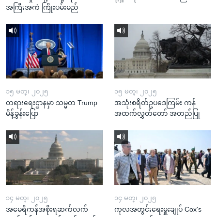
အကြီးအကဲ ကြိုးပမ်းမည်
၁၅ မတ္၊ ၂၀၂၅
၁၅ မတ္၊ ၂၀၂၅
တရားရေးဌာနမှာ သမ္မတ Trump
အသုံးစရိတ်ဥပဒေကြမ်း ကန်
မိန့်ခွန်းပြော
အထက်လွှတ်တော် အတည်ပြု
၁၄ မတ္၊ ၂၀၂၅
၁၄ မတ္၊ ၂၀၂၅
အမေရိကန်အစိုးရဆက်လက်
ကုလအတွင်းရေးမှူးချုပ် Cox's