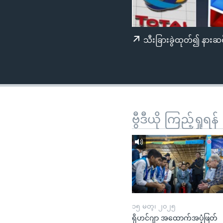
သုတပဒေသာ အင်္ဂလိပ်စာ
အ
ညွန်း
စာမျက်နှာ
သီးခြားခွဲထုတ်၍ နားဆင
သို့
ကျော်
ကြည့်
ရန်
ရှာဖွေ
ရန်
ဗွီဒီယို ကြည့်ရှုရန်
နေရာ
သို့
ကျော်
ရန်
၁၅ မတ္၊ ၂၀၂၅
ရိုဟင်ဂျာ အထောက်အပံ့ဖြတ်