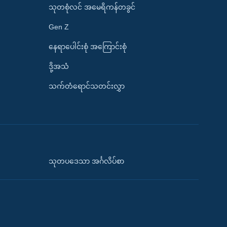
သုတစုံလင် အမေရိကန်တခွင်
Gen Z
နေရာပေါင်းစုံ အကြောင်းစုံ
ဒို့အသံ
သက်တံရောင်သတင်းလွှာ
သုတပဒေသာ အင်္ဂလိပ်စာ