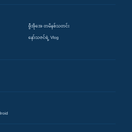
ဗွီအိုအေ တမိနစ်သတင်း
နော်သဇင်ရဲ့ Vlog
droid