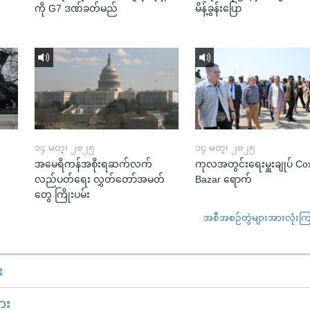
ကို G7 ဒဏ်ခတ်မည်
မိန့်ခွန်းပြော
၁၄ မတ္၊ ၂၀၂၅
၁၄ မတ္၊ ၂၀၂၅
အမေရိကန်အစိုးရဆက်လက်
ကုလအတွင်းရေးမှူးချုပ် Co
လည်ပတ်ရေး လွှတ်တော်အမတ်
Bazar ရောက်
တွေ ကြိုးပမ်း
အစီအစဉ်တွဲများအားလုံးကြည့
း
ား