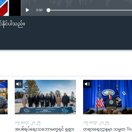
0:00
်နိုင်ပါသည်။
၁၅ မတ္၊ ၂၀၂၅
၁၅ မတ္၊ ၂၀၂၅
အပစ်ရပ်ရေးသဘောမတူရင် ရုရှား
တရားရေးဌာနမှာ သမ္မတ T