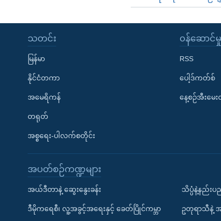
သတင်း
၀န်ဆောင်မှ
မြန်မာ
RSS
နိုင်ငံတကာ
ပေါ့ဒ်ကတ်စ်
အမေရိကန်
နေ့စဉ်အီးမေ
တရုတ်
အစ္စရေး-ပါလက်စတိုင်း
အပတ်စဉ်ကဏ္ဍများ
အယ်ဒီတာနဲ့ ဆွေးနွေးခန်း
သိပ္ပံနဲ့နည်း
ဒီမိုကရေစီ၊ လူ့အခွင့်အရေးနှင့် ခေတ်ပြိုင်ကမ္ဘာ
ဥတုရာသီနဲ့ 