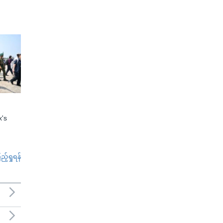
x's
်ရှုရန်