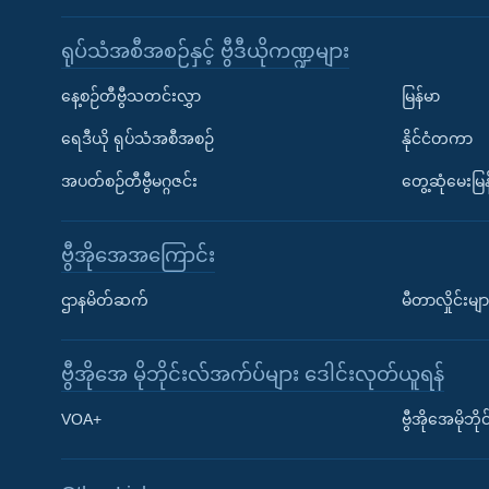
ရုပ်သံအစီအစဉ်နှင့် ဗွီဒီယိုကဏ္ဍများ
နေ့စဉ်တီဗွီသတင်းလွှာ
မြန်မာ
ရေဒီယို ရုပ်သံအစီအစဉ်
နိုင်ငံတကာ
အပတ်စဉ်တီဗွီမဂ္ဂဇင်း
တွေ့ဆုံမေးမြန
ဗွီအိုအေအကြောင်း
ဌာနမိတ်ဆက်
မီတာလှိုင်းမျာ
ဗွီအိုအေ မိုဘိုင်းလ်အက်ပ်များ ဒေါင်းလုတ်ယူရန်
Learning English
VOA+
ဗွီအိုအေမိုဘ
ဗွီအိုအေ လူမှုကွန်ယက်များ