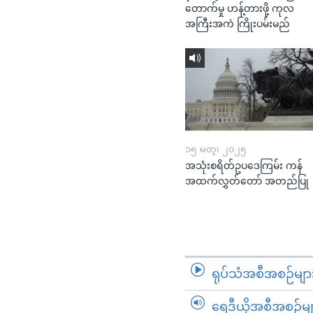
တောက်မှု ဟန့်တားဖို့ ကုလ
အကြီးအကဲ ကြိုးပမ်းမည်
၁၅ မတ္၊ ၂၀၂၅
အသုံးစရိတ်ဥပဒေကြမ်း ကန်
အထက်လွှတ်တော် အတည်ပြု
ရုပ်သံအစီအစဉ်မျာ
ရေဒီယိုအစီအစဉ်မျ