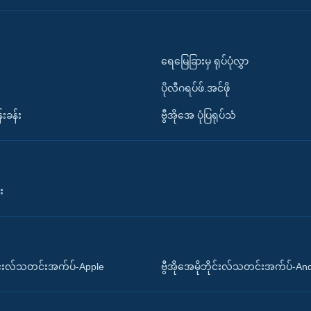
ရေမြေခြားမှ ရုပ်ပုံလွှာ
ပိုလီဂရပ်ဖ်.အင်ဖို
်းခန်း
ဗွီအိုအေ ပုံပြရုပ်သံ
း
ိုင်းလ်သတင်းအက်ပ်-Apple
ဗွီအိုအေမိုဘိုင်းလ်သတင်းအက်ပ်-An