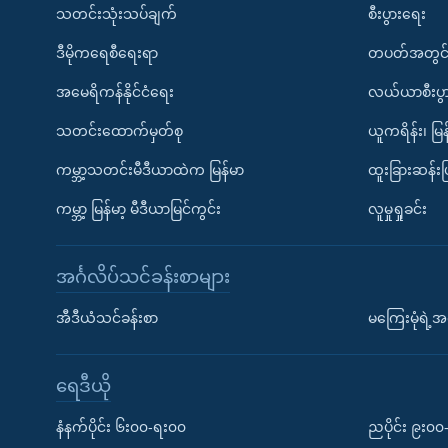
သတင်းသုံးသပ်ချက်
စီးပွားရေး
ဒီမိုကရေစီရေးရာ
တပတ်အတွင်
အမေရိကန်နိုင်ငံရေး
လယ်ယာစီးပွ
သတင်းထောက်မှတ်စု
ယူကရိန်း၊ မြန
ကမ္ဘာ့သတင်းမီဒီယာထဲက မြန်မာ
ထူးခြားဆန်း
ကမ္ဘာ့ မြန်မာ့ မီဒီယာမြင်ကွင်း
လူမှုရှုခင်း
အင်္ဂလိပ်သင်ခန်းစာများ
အီဒီယံသင်ခန်းစာ
မကြေးမုံရဲ့အင
ရေဒီယို
နံနက်ပိုင်း ၆း၀၀-ရး၀၀
ညပိုင်း ၉း၀