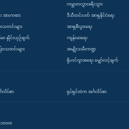
ကမ္ဘာတလွှားခရီးသွား
း အားကစား
ဒီသီတင်းပတ် အာရှနိုင်ငံရေး
ားသတင်းများ
အာရှစီးပွားရေး
်မာ နှိုင်းယှဉ်ချက်
ကျန်းမာရေး
ပြားသတင်းများ
အမျိုးသမီးကဏ္ဍ
ရိုဟင်ဂျာအရေး မျှော်လင့်ချက်
်္ဂလိပ်စာ
ရုပ်ရှင်ထဲက အင်္ဂလိပ်စာ
၀-၁၀း၀၀