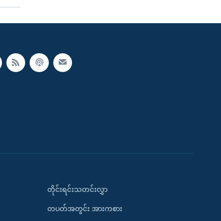
တိုင်းရင်းသတင်းလွှာ
တပတ်အတွင်း အားကစား