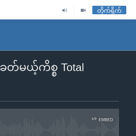
တိုက်ရိုက်
တ်မယ့်ကိစ္စ Total
EMBED
ble