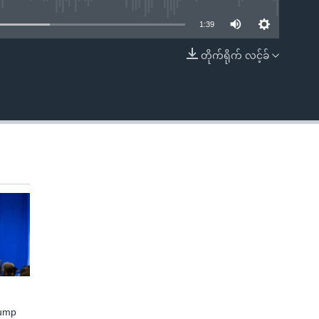
1:39
တိုက်ရိုက် လင့်ခ်
EMBED
rump