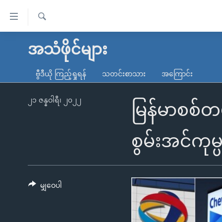
သုံး
ရ
ရှာဖွေ
လွယ်ကူ
မူလစာမျက်နှာ
အသံဖိုင်များ
ရ
စေ
မြန်မာ
လာ
ဗွီဒီယို ကြည့်ရှုရန်
သတင်းစာသား
အကြောင်း
သည့်
ဒ်
ကမ္ဘာ့သတင်းများ
Link
ဗွီဒီယို
နိုင်ငံတကာ
၂၁ ဇန္နဝါရီ၊ ၂၀၂၂
မြန်မာစစ်တ
များ
သတင်းလွတ်လပ်ခွင့်
အမေရိကန်
ပင်မ
ရပ်ဝန်းတခု လမ်းတခု အလွန်
တရုတ်
စွမ်းအင်ကု
အကြောင်းအရာ
အင်္ဂလိပ်စာလေ့လာမယ်
အစ္စရေး-ပါလက်စတိုင်း
သို့
အပတ်စဉ်ကဏ္ဍများ
အမေရိကန်သုံးအီဒီယံ
ကျော်
ကြည့်
မျှဝေပါ
ရေဒီယိုနှင့်ရုပ်သံ အချက်အလက်များ
မကြေးမုံရဲ့ အင်္ဂလိပ်စာ
ရေဒီယို
ရန်
ရေဒီယို/တီဗွီအစီအစဉ်
ရုပ်ရှင်ထဲက အင်္ဂလိပ်စာ
တီဗွီ
ပင်မ