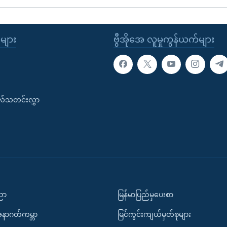
ုများ
ဗွီအိုအေ လူမှုကွန်ယက်များ
းလ်သတင်းလွှာ
ပညာ
မြန်မာပြည်မှပေးစာ
အနာဂတ်ကမ္ဘာ
မြင်ကွင်းကျယ်မှတ်စုများ