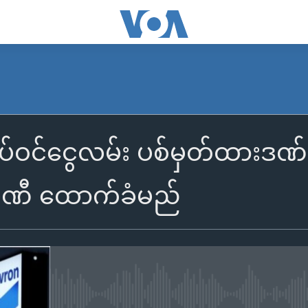
ပ်ဝင်ငွေလမ်း ပစ်မှတ်ထားဒဏ်ခ
မ္ပဏီ ထောက်ခံမည်
No media source currently availa