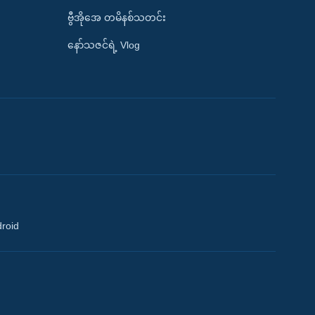
ဗွီအိုအေ တမိနစ်သတင်း
နော်သဇင်ရဲ့ Vlog
droid