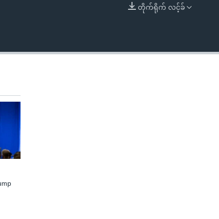
တိုက်ရိုက် လင့်ခ်
EMBED
rump