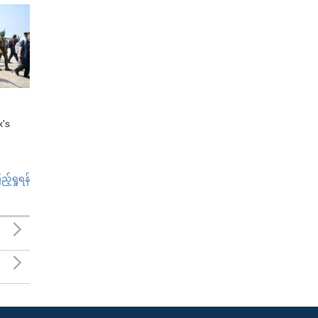
x's
်ရှုရန်