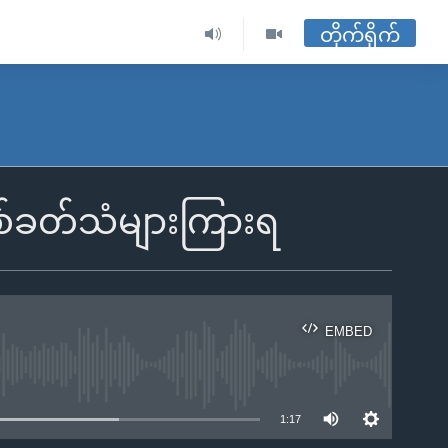
တိုက်ရိုက်
စ်ခတ်သံများကြားရ
EMBED
ble
1:17