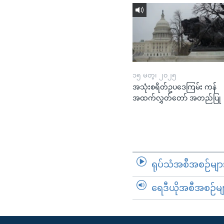
၁၅ မတ္၊ ၂၀၂၅
အသုံးစရိတ်ဥပဒေကြမ်း ကန်
အထက်လွှတ်တော် အတည်ပြု
ရုပ်သံအစီအစဉ်မျာ
ရေဒီယိုအစီအစဉ်မျ