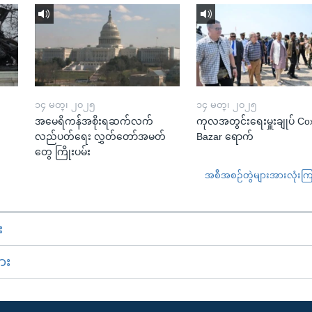
၁၄ မတ္၊ ၂၀၂၅
၁၄ မတ္၊ ၂၀၂၅
အမေရိကန်အစိုးရဆက်လက်
ကုလအတွင်းရေးမှူးချုပ် Co
လည်ပတ်ရေး လွှတ်တော်အမတ်
Bazar ရောက်
တွေ ကြိုးပမ်း
အစီအစဉ်တွဲများအားလုံးကြည့
း
ား