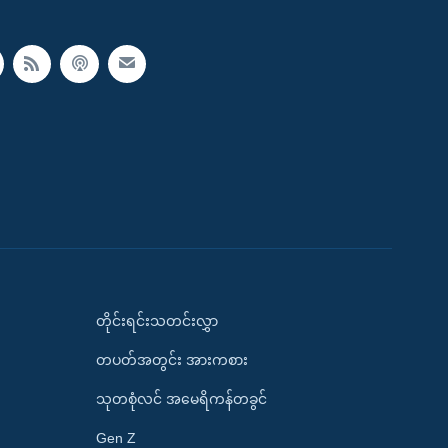
တိုင်းရင်းသတင်းလွှာ
တပတ်အတွင်း အားကစား
သုတစုံလင် အမေရိကန်တခွင်
Gen Z