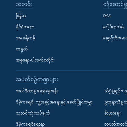
သတင်း
၀န်ဆောင်မှ
မြန်မာ
RSS
နိုင်ငံတကာ
ပေါ့ဒ်ကတ်စ်
အမေရိကန်
နေ့စဉ်အီးမေ
တရုတ်
အစ္စရေး-ပါလက်စတိုင်း
အပတ်စဉ်ကဏ္ဍများ
အယ်ဒီတာနဲ့ ဆွေးနွေးခန်း
သိပ္ပံနဲ့နည်း
ဒီမိုကရေစီ၊ လူ့အခွင့်အရေးနှင့် ခေတ်ပြိုင်ကမ္ဘာ
ဥတုရာသီနဲ့ 
သတင်းသုံးသပ်ချက်
စီးပွားရေး
ဒီမိုကရေစီရေးရာ
တပတ်အတွင်