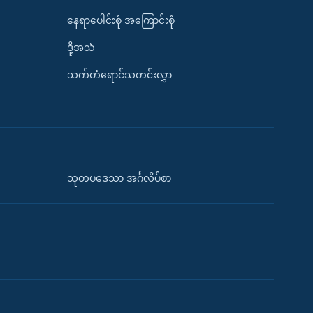
နေရာပေါင်းစုံ အကြောင်းစုံ
ဒို့အသံ
သက်တံရောင်သတင်းလွှာ
သုတပဒေသာ အင်္ဂလိပ်စာ