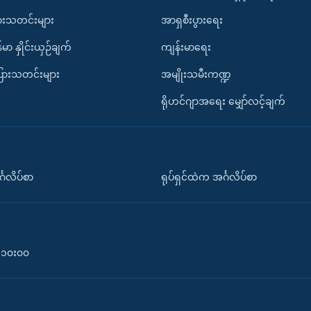
ားသတင်းများ
အာရှစီးပွားရေး
်မာ နှိုင်းယှဉ်ချက်
ကျန်းမာရေး
ပြားသတင်းများ
အမျိုးသမီးကဏ္ဍ
ရိုဟင်ဂျာအရေး မျှော်လင့်ချက်
်္ဂလိပ်စာ
ရုပ်ရှင်ထဲက အင်္ဂလိပ်စာ
၀-၁၀း၀၀