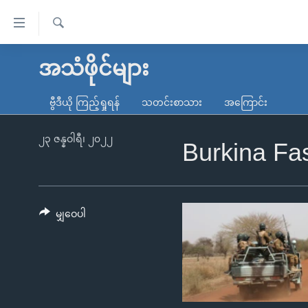
သုံး
ရ
ရှာဖွေ
လွယ်ကူ
မူလစာမျက်နှာ
အသံဖိုင်များ
ရ
စေ
မြန်မာ
လာ
ဗွီဒီယို ကြည့်ရှုရန်
သတင်းစာသား
အကြောင်း
သည့်
ဒ်
ကမ္ဘာ့သတင်းများ
Link
ဗွီဒီယို
နိုင်ငံတကာ
၂၃ ဇန္နဝါရီ၊ ၂၀၂၂
Burkina Fa
များ
သတင်းလွတ်လပ်ခွင့်
အမေရိကန်
ပင်မ
ရပ်ဝန်းတခု လမ်းတခု အလွန်
တရုတ်
အကြောင်းအရာ
အင်္ဂလိပ်စာလေ့လာမယ်
အစ္စရေး-ပါလက်စတိုင်း
မျှဝေပါ
သို့
အပတ်စဉ်ကဏ္ဍများ
အမေရိကန်သုံးအီဒီယံ
ကျော်
ကြည့်
ရေဒီယိုနှင့်ရုပ်သံ အချက်အလက်များ
မကြေးမုံရဲ့ အင်္ဂလိပ်စာ
ရေဒီယို
ရန်
ရေဒီယို/တီဗွီအစီအစဉ်
ရုပ်ရှင်ထဲက အင်္ဂလိပ်စာ
တီဗွီ
ပင်မ