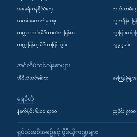
အမေရိကန်နိုင်ငံရေး
လယ်ယာစီးပွ
သတင်းထောက်မှတ်စု
ယူကရိန်း၊ မြန
ကမ္ဘာ့သတင်းမီဒီယာထဲက မြန်မာ
ထူးခြားဆန်း
ကမ္ဘာ့ မြန်မာ့ မီဒီယာမြင်ကွင်း
လူမှုရှုခင်း
အင်္ဂလိပ်သင်ခန်းစာများ
အီဒီယံသင်ခန်းစာ
မကြေးမုံရဲ့အင
ရေဒီယို
နံနက်ပိုင်း ၆း၀၀-ရး၀၀
ညပိုင်း ၉း၀
ရုပ်သံအစီအစဉ်နှင့် ဗွီဒီယိုကဏ္ဍများ