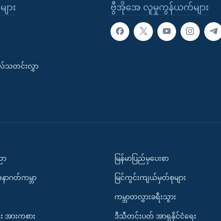
ုများ
ဗွီအိုအေ လူမှုကွန်ယက်များ
းလ်သတင်းလွှာ
ပညာ
မြန်မာပြည်မှပေးစာ
အနာဂတ်ကမ္ဘာ
မြင်ကွင်းကျယ်မှတ်စုများ
ကမ္ဘာတလွှားခရီးသွား
း အားကစား
ဒီသီတင်းပတ် အာရှနိုင်ငံရေး