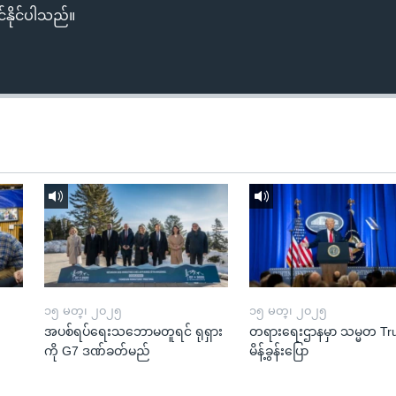
်နိုင်ပါသည်။
၁၅ မတ္၊ ၂၀၂၅
၁၅ မတ္၊ ၂၀၂၅
အပစ်ရပ်ရေးသဘောမတူရင် ရုရှား
တရားရေးဌာနမှာ သမ္မတ T
ကို G7 ဒဏ်ခတ်မည်
မိန့်ခွန်းပြော