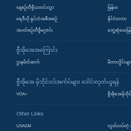
နေ့စဉ်တီဗွီသတင်းလွှာ
မြန်မာ
ရေဒီယို ရုပ်သံအစီအစဉ်
နိုင်ငံတကာ
အပတ်စဉ်တီဗွီမဂ္ဂဇင်း
တွေ့ဆုံမေးမြန
ဗွီအိုအေအကြောင်း
ဌာနမိတ်ဆက်
မီတာလှိုင်းမျာ
ဗွီအိုအေ မိုဘိုင်းလ်အက်ပ်များ ဒေါင်းလုတ်ယူရန်
Learning English
VOA+
ဗွီအိုအေမိုဘ
ဗွီအိုအေ လူမှုကွန်ယက်များ
Other Links
USAGM
လွတ်လပ်တဲ့