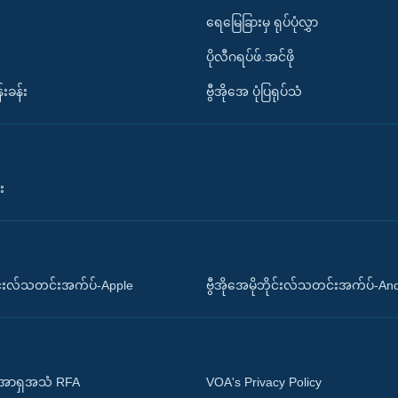
ရေမြေခြားမှ ရုပ်ပုံလွှာ
ပိုလီဂရပ်ဖ်.အင်ဖို
်းခန်း
ဗွီအိုအေ ပုံပြရုပ်သံ
း
ိုင်းလ်သတင်းအက်ပ်-Apple
ဗွီအိုအေမိုဘိုင်းလ်သတင်းအက်ပ်-An
 အာရှအသံ RFA
VOA's Privacy Policy