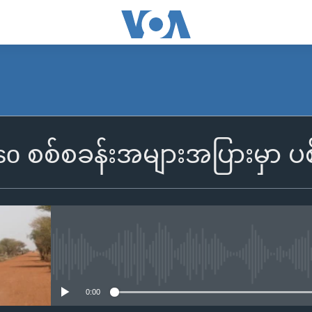
so စစ်စခန်းအများအပြားမှာ ပ
No media source currently availa
0:00