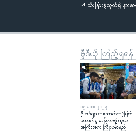
သုတပဒေသာ အင်္ဂလိပ်စာ
အ
သီးခြားခွဲထုတ်၍ နားဆင
ညွန်း
စာမျက်နှာ
သို့
ကျော်
ကြည့်
ရန်
ဗွီဒီယို ကြည့်ရှုရန်
ရှာဖွေ
ရန်
နေရာ
သို့
ကျော်
ရန်
၁၅ မတ္၊ ၂၀၂၅
ရိုဟင်ဂျာ အထောက်အပံ့ဖြတ်
တောက်မှု ဟန့်တားဖို့ ကုလ
အကြီးအကဲ ကြိုးပမ်းမည်