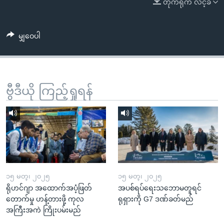
တိုက်ရိုက် လင့်ခ်
အ
သုတပဒေသာ အင်္ဂလိပ်စာ
ညွန်း
Learning English
စာမျက်နှာ
မျှဝေပါ
သို့
ဗွီအိုအေ လူမှုကွန်ယက်များ
ကျော်
ကြည့်
ရန်
ဗွီဒီယို ကြည့်ရှုရန်
ဘာသာစကားများ
ရှာဖွေ
ရန်
နေရာ
သို့
ကျော်
ရန်
၁၅ မတ္၊ ၂၀၂၅
၁၅ မတ္၊ ၂၀၂၅
ရိုဟင်ဂျာ အထောက်အပံ့ဖြတ်
အပစ်ရပ်ရေးသဘောမတူရင်
တောက်မှု ဟန့်တားဖို့ ကုလ
ရုရှားကို G7 ဒဏ်ခတ်မည်
အကြီးအကဲ ကြိုးပမ်းမည်