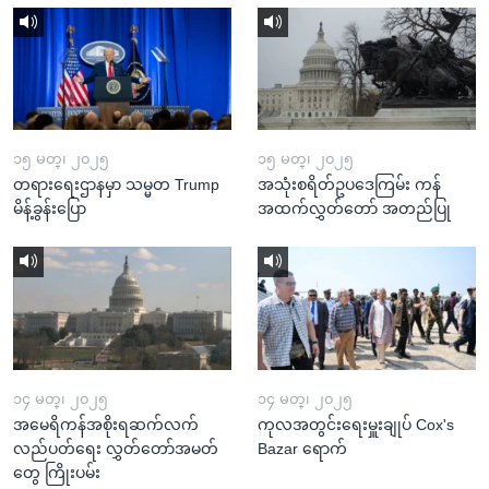
၁၅ မတ္၊ ၂၀၂၅
၁၅ မတ္၊ ၂၀၂၅
တရားရေးဌာနမှာ သမ္မတ Trump
အသုံးစရိတ်ဥပဒေကြမ်း ကန်
မိန့်ခွန်းပြော
အထက်လွှတ်တော် အတည်ပြု
၁၄ မတ္၊ ၂၀၂၅
၁၄ မတ္၊ ၂၀၂၅
အမေရိကန်အစိုးရဆက်လက်
ကုလအတွင်းရေးမှူးချုပ် Cox's
လည်ပတ်ရေး လွှတ်တော်အမတ်
Bazar ရောက်
တွေ ကြိုးပမ်း