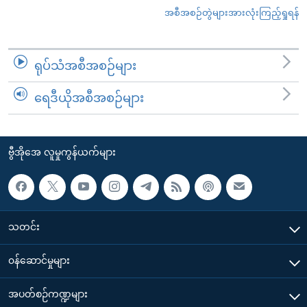
အစီအစဉ်တွဲများအားလုံးကြည့်ရှုရန်
ရုပ်သံအစီအစဉ်များ
ရေဒီယိုအစီအစဉ်များ
ဗွီအိုအေ လူမှုကွန်ယက်များ
သတင်း
၀န်ဆောင်မှုများ
အပတ်စဉ်ကဏ္ဍများ