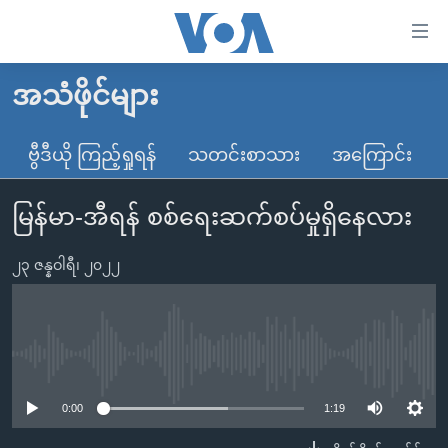
သုံး
ရ
လွယ်ကူ
အသံဖိုင်များ
မူလစာမျက်နှာ
စေ
မြန်မာ
ဗွီဒီယို ကြည့်ရှုရန်
သတင်းစာသား
အကြောင်း
သည့်
ကမ္ဘာ့သတင်းများ
Link
မြန်မာ-အီရန် စစ်ရေးဆက်စပ်မှုရှိနေလား
ဗွီဒီယို
နိုင်ငံတကာ
များ
သတင်းလွတ်လပ်ခွင့်
အမေရိကန်
ပင်မ
၂၃ ဇန္နဝါရီ၊ ၂၀၂၂
ရပ်ဝန်းတခု လမ်းတခု အလွန်
တရုတ်
အကြောင်းအရာ
သို့
အင်္ဂလိပ်စာလေ့လာမယ်
အစ္စရေး-ပါလက်စတိုင်း
ကျော်
အပတ်စဉ်ကဏ္ဍများ
အမေရိကန်သုံးအီဒီယံ
No media source currently available
ကြည့်
ရေဒီယိုနှင့်ရုပ်သံ အချက်အလက်များ
မကြေးမုံရဲ့ အင်္ဂလိပ်စာ
ရေဒီယို
ရန်
0:00
1:19
ပင်မ
ရေဒီယို/တီဗွီအစီအစဉ်
ရုပ်ရှင်ထဲက အင်္ဂလိပ်စာ
တီဗွီ