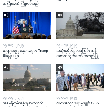
အကြီးအကဲ ကြိုးပမ်းမည်
၁၅ မတ္၊ ၂၀၂၅
၁၅ မတ္၊ ၂၀၂၅
တရားရေးဌာနမှာ သမ္မတ Trump
အသုံးစရိတ်ဥပဒေကြမ်း ကန်
မိန့်ခွန်းပြော
အထက်လွှတ်တော် အတည်ပြု
၁၄ မတ္၊ ၂၀၂၅
၁၄ မတ္၊ ၂၀၂၅
အမေရိကန်အစိုးရဆက်လက်
ကုလအတွင်းရေးမှူးချုပ် Cox's