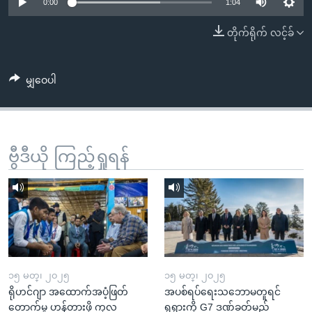
အ
0:00
1:04
သုတပဒေသာ အင်္ဂလိပ်စာ
ညွန်း
Learning English
တိုက်ရိုက် လင့်ခ်
စာမျက်နှာ
သို့
ဗွီအိုအေ လူမှုကွန်ယက်များ
ကျော်
မျှဝေပါ
ကြည့်
ရန်
ဘာသာစကားများ
ရှာဖွေ
ဗွီဒီယို ကြည့်ရှုရန်
ရန်
နေရာ
သို့
ကျော်
ရန်
၁၅ မတ္၊ ၂၀၂၅
၁၅ မတ္၊ ၂၀၂၅
ရိုဟင်ဂျာ အထောက်အပံ့ဖြတ်
အပစ်ရပ်ရေးသဘောမတူရင်
တောက်မှု ဟန့်တားဖို့ ကုလ
ရုရှားကို G7 ဒဏ်ခတ်မည်