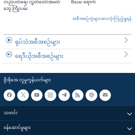
လည်ပတ်ရေး လွှတ်တော်အမတ်
Bazar ရောက်
တွေ ကြိုးပမ်း
အစီအစဉ်တွဲများအားလုံးကြည့်ရှုရန်
ရုပ်သံအစီအစဉ်များ
ရေဒီယိုအစီအစဉ်များ
ဗွီအိုအေ လူမှုကွန်ယက်များ
သတင်း
၀န်ဆောင်မှုများ