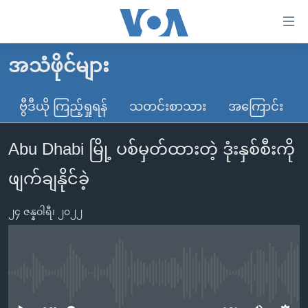
သုံး
ရ
လွယ်ကူ
အသံဖိုင်များ
မူလစာမျက်နှာ
စေ
မြန်မာ
ဗွီဒီယို ကြည့်ရှုရန်
သတင်းစာသား
အကြောင်း
သည့်
ကမ္ဘာ့သတင်းများ
Link
Abu Dhabi မြို့ ပစ်မှတ်ထားတဲ့ ဒုံးနှစ်စီးကို
ဗွီဒီယို
နိုင်ငံတကာ
များ
သတင်းလွတ်လပ်ခွင့်
အမေရိကန်
ဖျက်ချနိုင်ခဲ့
ပင်မ
ရပ်ဝန်းတခု လမ်းတခု အလွန်
တရုတ်
အကြောင်းအရာ
၂၄ ဇန္နဝါရီ၊ ၂၀၂၂
သို့
အင်္ဂလိပ်စာလေ့လာမယ်
အစ္စရေး-ပါလက်စတိုင်း
ကျော်
အပတ်စဉ်ကဏ္ဍများ
အမေရိကန်သုံးအီဒီယံ
ကြည့်
ရေဒီယိုနှင့်ရုပ်သံ အချက်အလက်များ
မကြေးမုံရဲ့ အင်္ဂလိပ်စာ
ရေဒီယို
ရန်
No media source currently available
ပင်မ
ရေဒီယို/တီဗွီအစီအစဉ်
ရုပ်ရှင်ထဲက အင်္ဂလိပ်စာ
တီဗွီ