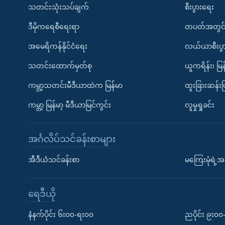
သတင်းသုံးသပ်ချက်
စီးပွားရေး
ဒီမိုကရေစီရေးရာ
တပတ်အတွင်
အမေရိကန်နိုင်ငံရေး
လယ်ယာစီးပွ
သတင်းထောက်မှတ်စု
ယူကရိန်း၊ မြန
ကမ္ဘာ့သတင်းမီဒီယာထဲက မြန်မာ
ထူးခြားဆန်း
ကမ္ဘာ့ မြန်မာ့ မီဒီယာမြင်ကွင်း
လူမှုရှုခင်း
အင်္ဂလိပ်သင်ခန်းစာများ
အီဒီယံသင်ခန်းစာ
မကြေးမုံရဲ့အင
ရေဒီယို
နံနက်ပိုင်း ၆း၀၀-ရး၀၀
ညပိုင်း ၉း၀