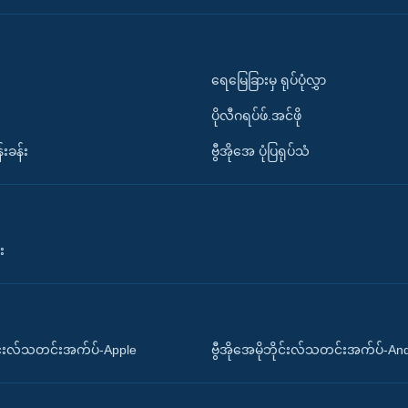
ရေမြေခြားမှ ရုပ်ပုံလွှာ
ပိုလီဂရပ်ဖ်.အင်ဖို
်းခန်း
ဗွီအိုအေ ပုံပြရုပ်သံ
း
ိုင်းလ်သတင်းအက်ပ်-Apple
ဗွီအိုအေမိုဘိုင်းလ်သတင်းအက်ပ်-An