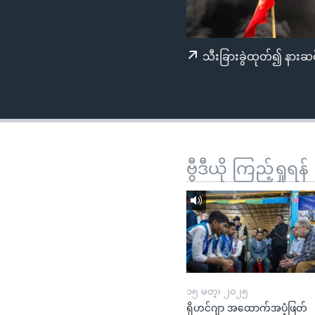
သုတပဒေသာ အင်္ဂလိပ်စာ
အ
ညွန်း
စာမျက်နှာ
သီးခြားခွဲထုတ်၍ နားဆင
သို့
ကျော်
ကြည့်
ရန်
ရှာဖွေ
ရန်
ဗွီဒီယို ကြည့်ရှုရန်
နေရာ
သို့
ကျော်
ရန်
၁၅ မတ္၊ ၂၀၂၅
ရိုဟင်ဂျာ အထောက်အပံ့ဖြတ်