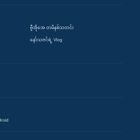
ဗွီအိုအေ တမိနစ်သတင်း
နော်သဇင်ရဲ့ Vlog
droid