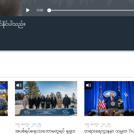
0:00
်နိုင်ပါသည်။
၁၅ မတ္၊ ၂၀၂၅
၁၅ မတ္၊ ၂၀၂၅
အပစ်ရပ်ရေးသဘောမတူရင် ရုရှား
တရားရေးဌာနမှာ သမ္မတ T