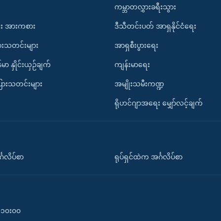
ကမ္ဘာတလွှားခရီးသွား
း အားကစား
ဒီသီတင်းပတ် အာရှနိုင်ငံရေး
ားသတင်းများ
အာရှစီးပွားရေး
်မာ နှိုင်းယှဉ်ချက်
ကျန်းမာရေး
ပြားသတင်းများ
အမျိုးသမီးကဏ္ဍ
ရိုဟင်ဂျာအရေး မျှော်လင့်ချက်
်္ဂလိပ်စာ
ရုပ်ရှင်ထဲက အင်္ဂလိပ်စာ
၀-၁၀း၀၀