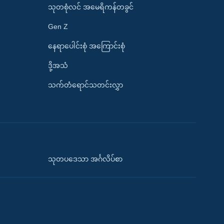
သုတစုံလင် အမေရိကန်တခွင်
Gen Z
နေရာပေါင်းစုံ အကြောင်းစုံ
ဒို့အသံ
သက်တံရောင်သတင်းလွှာ
သုတပဒေသာ အင်္ဂလိပ်စာ