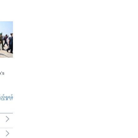
x's
်ရှုရန်