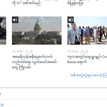
ကို G7 ဒဏ်ခတ်မည်
မိန့်ခွန်းပြော
၁၄ မတ္၊ ၂၀၂၅
၁၄ မတ္၊ ၂၀၂၅
အမေရိကန်အစိုးရဆက်လက်
ကုလအတွင်းရေးမှူးချုပ် Co
လည်ပတ်ရေး လွှတ်တော်အမတ်
Bazar ရောက်
တွေ ကြိုးပမ်း
အစီအစဉ်တွဲများအားလုံးကြည့
း
ား