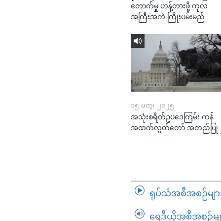
တောက်မှု ဟန့်တားဖို့ ကုလ
အကြီးအကဲ ကြိုးပမ်းမည်
၁၅ မတ္၊ ၂၀၂၅
အသုံးစရိတ်ဥပဒေကြမ်း ကန်
အထက်လွှတ်တော် အတည်ပြု
ရုပ်သံအစီအစဉ်မျာ
ရေဒီယိုအစီအစဉ်မျ