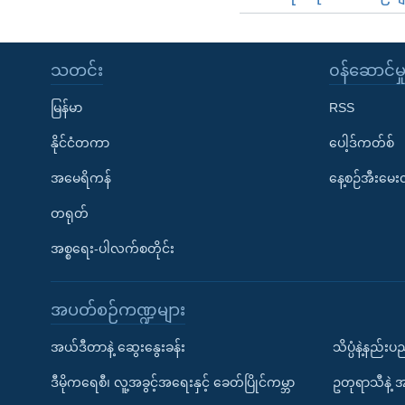
သတင်း
၀န်ဆောင်မှ
မြန်မာ
RSS
နိုင်ငံတကာ
ပေါ့ဒ်ကတ်စ်
အမေရိကန်
နေ့စဉ်အီးမေ
တရုတ်
အစ္စရေး-ပါလက်စတိုင်း
အပတ်စဉ်ကဏ္ဍများ
အယ်ဒီတာနဲ့ ဆွေးနွေးခန်း
သိပ္ပံနဲ့နည်း
ဒီမိုကရေစီ၊ လူ့အခွင့်အရေးနှင့် ခေတ်ပြိုင်ကမ္ဘာ
ဥတုရာသီနဲ့ 