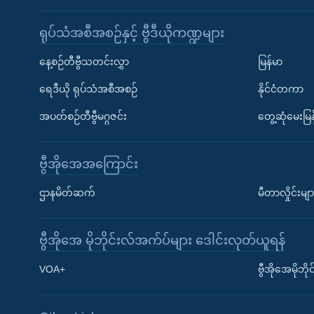
ရုပ်သံအစီအစဉ်နှင့် ဗွီဒီယိုကဏ္ဍများ
နေ့စဉ်တီဗွီသတင်းလွှာ
မြန်မာ
ရေဒီယို ရုပ်သံအစီအစဉ်
နိုင်ငံတကာ
အပတ်စဉ်တီဗွီမဂ္ဂဇင်း
တွေ့ဆုံမေးမြန
ဗွီအိုအေအကြောင်း
ဌာနမိတ်ဆက်
မီတာလှိုင်းမျာ
ဗွီအိုအေ မိုဘိုင်းလ်အက်ပ်များ ဒေါင်းလုတ်ယူရန်
Learning English
VOA+
ဗွီအိုအေမိုဘ
ဗွီအိုအေ လူမှုကွန်ယက်များ