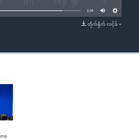
1:04
တိုက်ရိုက် လင့်ခ်
EMBED
rump