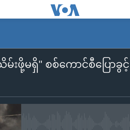
မ်းဖို့မရှိ" စစ်ကောင်စီပြောခွ
No media source currently availa