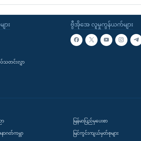
ုများ
ဗွီအိုအေ လူမှုကွန်ယက်များ
းလ်သတင်းလွှာ
ပညာ
မြန်မာပြည်မှပေးစာ
အနာဂတ်ကမ္ဘာ
မြင်ကွင်းကျယ်မှတ်စုများ