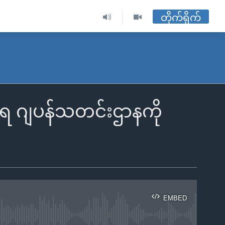
တိုက်ရိုက်
င့်ရ ဂျပန်သတင်းဌာနကို
EMBED
ble