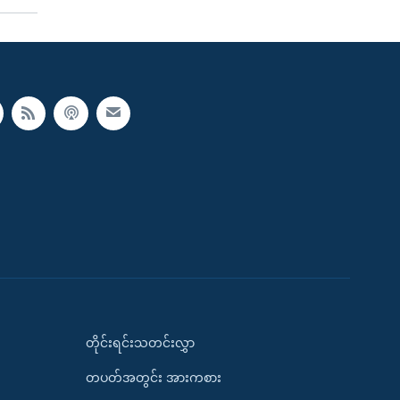
တိုင်းရင်းသတင်းလွှာ
တပတ်အတွင်း အားကစား