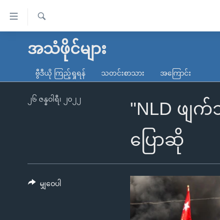
သုံး
ရ
ရှာဖွေ
လွယ်ကူ
မူလစာမျက်နှာ
အသံဖိုင်များ
ရ
စေ
မြန်မာ
လာ
ဗွီဒီယို ကြည့်ရှုရန်
သတင်းစာသား
အကြောင်း
သည့်
ဒ်
ကမ္ဘာ့သတင်းများ
Link
ဗွီဒီယို
နိုင်ငံတကာ
၂၆ ဇန္နဝါရီ၊ ၂၀၂၂
"NLD ဖျက်သိ
များ
သတင်းလွတ်လပ်ခွင့်
အမေရိကန်
ပင်မ
ရပ်ဝန်းတခု လမ်းတခု အလွန်
တရုတ်
ပြောဆို
အကြောင်းအရာ
အင်္ဂလိပ်စာလေ့လာမယ်
အစ္စရေး-ပါလက်စတိုင်း
သို့
အပတ်စဉ်ကဏ္ဍများ
အမေရိကန်သုံးအီဒီယံ
ကျော်
ကြည့်
မျှဝေပါ
ရေဒီယိုနှင့်ရုပ်သံ အချက်အလက်များ
မကြေးမုံရဲ့ အင်္ဂလိပ်စာ
ရေဒီယို
ရန်
ရေဒီယို/တီဗွီအစီအစဉ်
ရုပ်ရှင်ထဲက အင်္ဂလိပ်စာ
တီဗွီ
ပင်မ