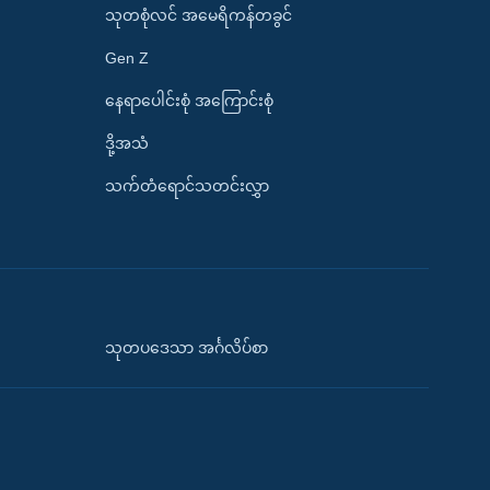
သုတစုံလင် အမေရိကန်တခွင်
Gen Z
နေရာပေါင်းစုံ အကြောင်းစုံ
ဒို့အသံ
သက်တံရောင်သတင်းလွှာ
သုတပဒေသာ အင်္ဂလိပ်စာ