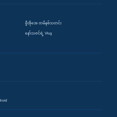
ဗွီအိုအေ တမိနစ်သတင်း
နော်သဇင်ရဲ့ Vlog
droid