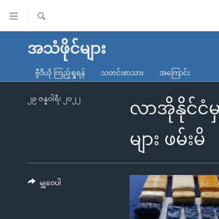
သုံး
ရ
ရှာဖွေ
လွယ်ကူ
မူလစာမျက်နှာ
အသံဖိုင်များ
ရ
စေ
မြန်မာ
လာ
ဗွီဒီယို ကြည့်ရှုရန်
သတင်းစာသား
အကြောင်း
သည့်
ဒ်
ကမ္ဘာ့သတင်းများ
Link
ဗွီဒီယို
နိုင်ငံတကာ
၂၉ ဇန္နဝါရီ၊ ၂၀၂၂
လာအိုနိုင်
များ
သတင်းလွတ်လပ်ခွင့်
အမေရိကန်
ပင်မ
ရပ်ဝန်းတခု လမ်းတခု အလွန်
တရုတ်
များ ဖမ်းမိ
အကြောင်းအရာ
အင်္ဂလိပ်စာလေ့လာမယ်
အစ္စရေး-ပါလက်စတိုင်း
သို့
အပတ်စဉ်ကဏ္ဍများ
အမေရိကန်သုံးအီဒီယံ
ကျော်
ကြည့်
မျှဝေပါ
ရေဒီယိုနှင့်ရုပ်သံ အချက်အလက်များ
မကြေးမုံရဲ့ အင်္ဂလိပ်စာ
ရေဒီယို
ရန်
ရေဒီယို/တီဗွီအစီအစဉ်
ရုပ်ရှင်ထဲက အင်္ဂလိပ်စာ
တီဗွီ
ပင်မ