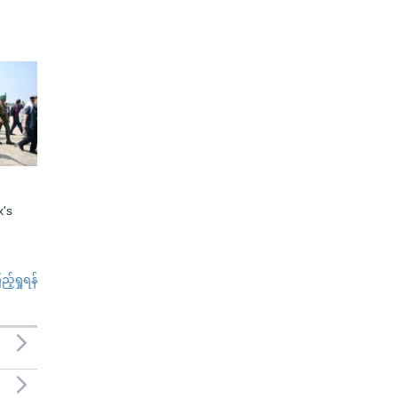
x's
်ရှုရန်