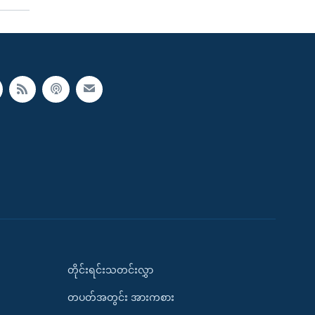
တိုင်းရင်းသတင်းလွှာ
တပတ်အတွင်း အားကစား