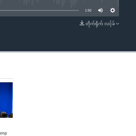
1:50
တိုက်ရိုက် လင့်ခ်
EMBED
rump