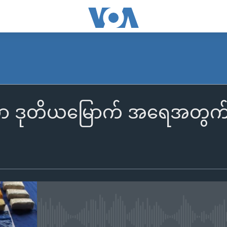
ငံမှာ ဒုတိယမြောက် အရေအတွက
No media source currently availa