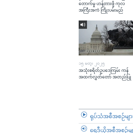
တောက်မှု ဟန့်တားဖို့ ကုလ
အကြီးအကဲ ကြိုးပမ်းမည်
၁၅ မတ္၊ ၂၀၂၅
အသုံးစရိတ်ဥပဒေကြမ်း ကန်
အထက်လွှတ်တော် အတည်ပြု
ရုပ်သံအစီအစဉ်မျာ
ရေဒီယိုအစီအစဉ်မျ