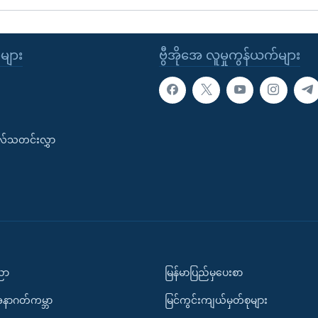
ုများ
ဗွီအိုအေ လူမှုကွန်ယက်များ
းလ်သတင်းလွှာ
ပညာ
မြန်မာပြည်မှပေးစာ
အနာဂတ်ကမ္ဘာ
မြင်ကွင်းကျယ်မှတ်စုများ