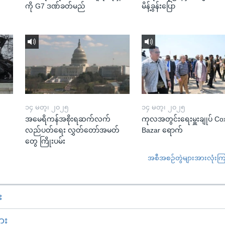
ကို G7 ဒဏ်ခတ်မည်
မိန့်ခွန်းပြော
၁၄ မတ္၊ ၂၀၂၅
၁၄ မတ္၊ ၂၀၂၅
အမေရိကန်အစိုးရဆက်လက်
ကုလအတွင်းရေးမှူးချုပ် Co
လည်ပတ်ရေး လွှတ်တော်အမတ်
Bazar ရောက်
တွေ ကြိုးပမ်း
အစီအစဉ်တွဲများအားလုံးကြည့
း
ား