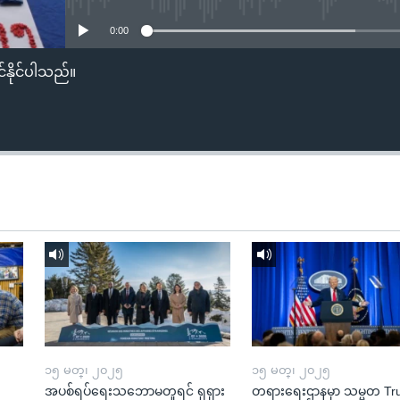
0:00
်နိုင်ပါသည်။
၁၅ မတ္၊ ၂၀၂၅
၁၅ မတ္၊ ၂၀၂၅
အပစ်ရပ်ရေးသဘောမတူရင် ရုရှား
တရားရေးဌာနမှာ သမ္မတ T