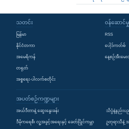
သတင်း
၀န်ဆောင်မှ
မြန်မာ
RSS
နိုင်ငံတကာ
ပေါ့ဒ်ကတ်စ်
အမေရိကန်
နေ့စဉ်အီးမေ
တရုတ်
အစ္စရေး-ပါလက်စတိုင်း
အပတ်စဉ်ကဏ္ဍများ
အယ်ဒီတာနဲ့ ဆွေးနွေးခန်း
သိပ္ပံနဲ့နည်း
ဒီမိုကရေစီ၊ လူ့အခွင့်အရေးနှင့် ခေတ်ပြိုင်ကမ္ဘာ
ဥတုရာသီနဲ့ 