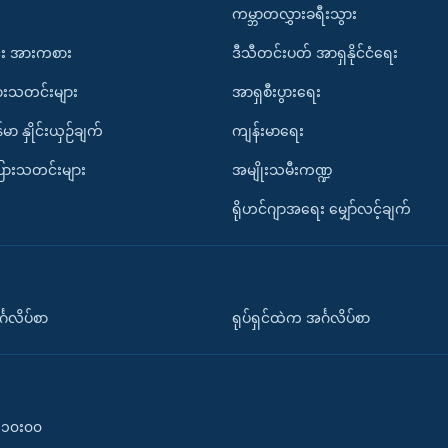
ကမ္ဘာတလွှားခရီးသွား
း အားကစား
ဒီသီတင်းပတ် အာရှနိုင်ငံရေး
ားသတင်းများ
အာရှစီးပွားရေး
်မာ နှိုင်းယှဉ်ချက်
ကျန်းမာရေး
ပြားသတင်းများ
အမျိုးသမီးကဏ္ဍ
ရိုဟင်ဂျာအရေး မျှော်လင့်ချက်
်္ဂလိပ်စာ
ရုပ်ရှင်ထဲက အင်္ဂလိပ်စာ
၀-၁၀း၀၀