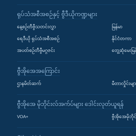
ရုပ်သံအစီအစဉ်နှင့် ဗွီဒီယိုကဏ္ဍများ
နေ့စဉ်တီဗွီသတင်းလွှာ
မြန်မာ
ရေဒီယို ရုပ်သံအစီအစဉ်
နိုင်ငံတကာ
အပတ်စဉ်တီဗွီမဂ္ဂဇင်း
တွေ့ဆုံမေးမြန
ဗွီအိုအေအကြောင်း
ဌာနမိတ်ဆက်
မီတာလှိုင်းမျာ
ဗွီအိုအေ မိုဘိုင်းလ်အက်ပ်များ ဒေါင်းလုတ်ယူရန်
Learning English
VOA+
ဗွီအိုအေမိုဘ
ဗွီအိုအေ လူမှုကွန်ယက်များ