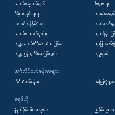
သတင်းသုံးသပ်ချက်
စီးပွားရေး
ဒီမိုကရေစီရေးရာ
တပတ်အတွင်
အမေရိကန်နိုင်ငံရေး
လယ်ယာစီးပွ
သတင်းထောက်မှတ်စု
ယူကရိန်း၊ မြန
ကမ္ဘာ့သတင်းမီဒီယာထဲက မြန်မာ
ထူးခြားဆန်း
ကမ္ဘာ့ မြန်မာ့ မီဒီယာမြင်ကွင်း
လူမှုရှုခင်း
အင်္ဂလိပ်သင်ခန်းစာများ
အီဒီယံသင်ခန်းစာ
မကြေးမုံရဲ့အင
ရေဒီယို
နံနက်ပိုင်း ၆း၀၀-ရး၀၀
ညပိုင်း ၉း၀