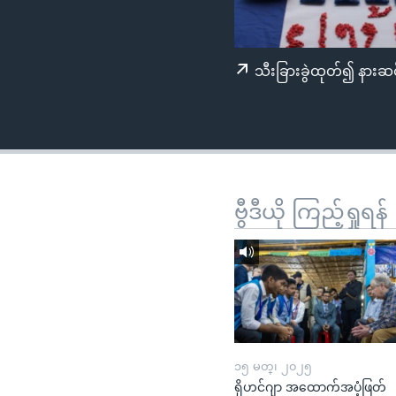
သုတပဒေသာ အင်္ဂလိပ်စာ
အ
ညွန်း
စာမျက်နှာ
သီးခြားခွဲထုတ်၍ နားဆင
သို့
ကျော်
ကြည့်
ရန်
ရှာဖွေ
ရန်
ဗွီဒီယို ကြည့်ရှုရန်
နေရာ
သို့
ကျော်
ရန်
၁၅ မတ္၊ ၂၀၂၅
ရိုဟင်ဂျာ အထောက်အပံ့ဖြတ်