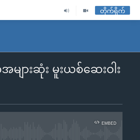
တိုက်ရိုက်
်အများဆုံး မူးယစ်ဆေးဝါး
EMBED
ble