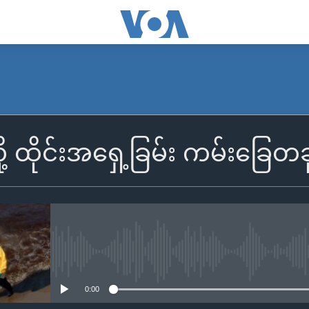
့်လို့ ထိုင်းအရှေ့ခြမ်း ကမ်
No media source currently availa
0:00