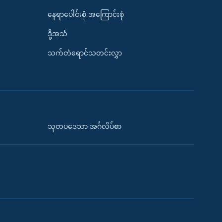
နေရာပေါင်းစုံ အကြောင်းစုံ
ဒို့အသံ
သက်တံရောင်သတင်းလွှာ
သုတပဒေသာ အင်္ဂလိပ်စာ