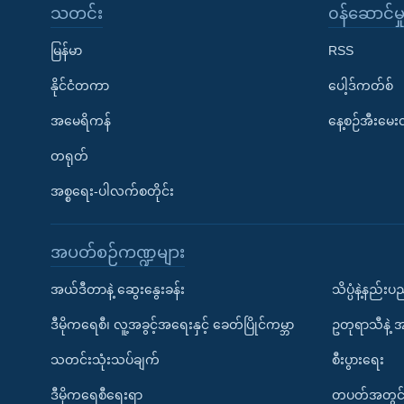
သတင်း
၀န်ဆောင်မှ
မြန်မာ
RSS
နိုင်ငံတကာ
ပေါ့ဒ်ကတ်စ်
အမေရိကန်
နေ့စဉ်အီးမေ
တရုတ်
အစ္စရေး-ပါလက်စတိုင်း
အပတ်စဉ်ကဏ္ဍများ
အယ်ဒီတာနဲ့ ဆွေးနွေးခန်း
သိပ္ပံနဲ့နည်း
ဒီမိုကရေစီ၊ လူ့အခွင့်အရေးနှင့် ခေတ်ပြိုင်ကမ္ဘာ
ဥတုရာသီနဲ့ 
သတင်းသုံးသပ်ချက်
စီးပွားရေး
ဒီမိုကရေစီရေးရာ
တပတ်အတွင်