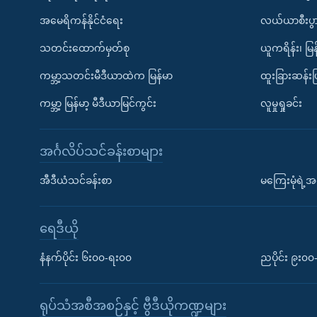
အမေရိကန်နိုင်ငံရေး
လယ်ယာစီးပွ
သတင်းထောက်မှတ်စု
ယူကရိန်း၊ မြန
ကမ္ဘာ့သတင်းမီဒီယာထဲက မြန်မာ
ထူးခြားဆန်း
ကမ္ဘာ့ မြန်မာ့ မီဒီယာမြင်ကွင်း
လူမှုရှုခင်း
အင်္ဂလိပ်သင်ခန်းစာများ
အီဒီယံသင်ခန်းစာ
မကြေးမုံရဲ့အင
ရေဒီယို
နံနက်ပိုင်း ၆း၀၀-ရး၀၀
ညပိုင်း ၉း၀
ရုပ်သံအစီအစဉ်နှင့် ဗွီဒီယိုကဏ္ဍများ