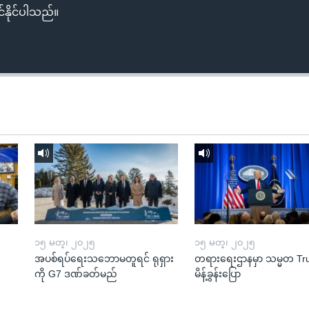
်နိုင်ပါသည်။
၁၅ မတ္၊ ၂၀၂၅
၁၅ မတ္၊ ၂၀၂၅
အပစ်ရပ်ရေးသဘောမတူရင် ရုရှား
တရားရေးဌာနမှာ သမ္မတ T
ကို G7 ဒဏ်ခတ်မည်
မိန့်ခွန်းပြော