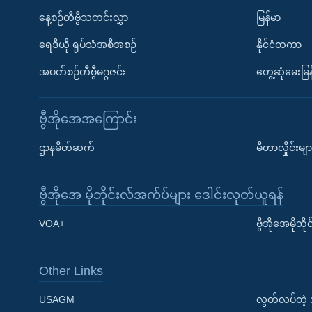
နေ့စဉ်တီဗွီသတင်းလွှာ
မြန်မာ
ရေဒီယို ရုပ်သံအစီအစဉ်
နိုင်ငံတကာ
အပတ်စဉ်တီဗွီမဂ္ဂဇင်း
တွေ့ဆုံမေးမြန
ဗွီအိုအေအကြောင်း
ဌာနမိတ်ဆက်
မီတာလှိုင်းမျာ
ဗွီအိုအေ မိုဘိုင်းလ်အက်ပ်များ ဒေါင်းလုတ်ယူရန်
Learning English
VOA+
ဗွီအိုအေမိုဘ
ဗွီအိုအေ လူမှုကွန်ယက်များ
Other Links
USAGM
လွတ်လပ်တဲ့