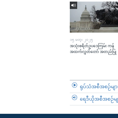
၁၅ မတ္၊ ၂၀၂၅
အသုံးစရိတ်ဥပဒေကြမ်း ကန်
အထက်လွှတ်တော် အတည်ပြု
ရုပ်သံအစီအစဉ်မျာ
ရေဒီယိုအစီအစဉ်မျ