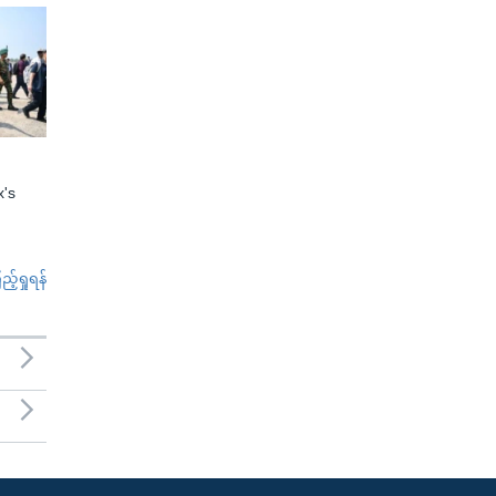
x's
်ရှုရန်