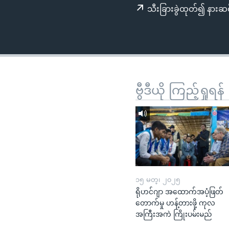
သုတပဒေသာ အင်္ဂလိပ်စာ
အ
သီးခြားခွဲထုတ်၍ နားဆင
ညွန်း
စာမျက်နှာ
သို့
ကျော်
ကြည့်
ရန်
ဗွီဒီယို ကြည့်ရှုရန်
ရှာဖွေ
ရန်
နေရာ
သို့
ကျော်
ရန်
၁၅ မတ္၊ ၂၀၂၅
ရိုဟင်ဂျာ အထောက်အပံ့ဖြတ်
တောက်မှု ဟန့်တားဖို့ ကုလ
အကြီးအကဲ ကြိုးပမ်းမည်