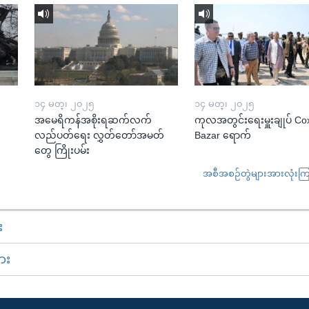
၁၄ မတ္၊ ၂၀၂၅
၁၄ မတ္၊ ၂၀၂၅
အမေရိကန်အစိုးရဆက်လက်
ကုလအတွင်းရေးမှူးချုပ် Co
လည်ပတ်ရေး လွှတ်တော်အမတ်
Bazar ရောက်
တွေ ကြိုးပမ်း
အစီအစဉ်တွဲများအားလုံးကြည့
း
ား