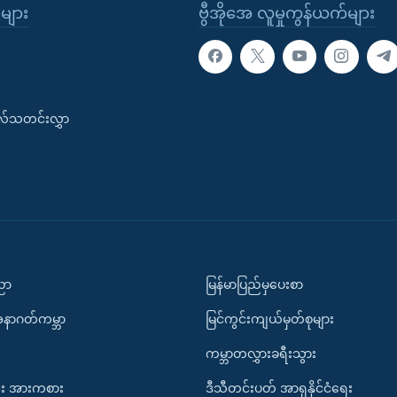
ုများ
ဗွီအိုအေ လူမှုကွန်ယက်များ
းလ်သတင်းလွှာ
ပညာ
မြန်မာပြည်မှပေးစာ
အနာဂတ်ကမ္ဘာ
မြင်ကွင်းကျယ်မှတ်စုများ
ကမ္ဘာတလွှားခရီးသွား
း အားကစား
ဒီသီတင်းပတ် အာရှနိုင်ငံရေး