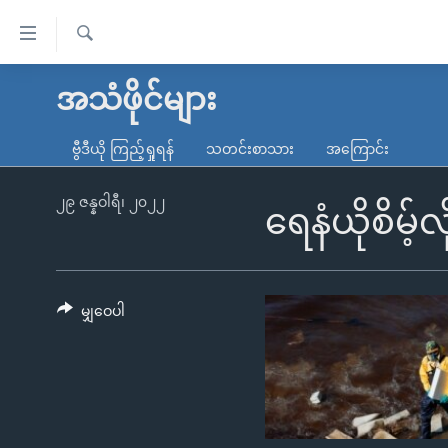
သုံး
ရ
ရှာဖွေ
လွယ်ကူ
မူလစာမျက်နှာ
အသံဖိုင်များ
ရ
စေ
မြန်မာ
လာ
ဗွီဒီယို ကြည့်ရှုရန်
သတင်းစာသား
အကြောင်း
သည့်
ဒ်
ကမ္ဘာ့သတင်းများ
Link
ဗွီဒီယို
နိုင်ငံတကာ
၂၉ ဇန္နဝါရီ၊ ၂၀၂၂
ရေနံယိုစိမ
များ
သတင်းလွတ်လပ်ခွင့်
အမေရိကန်
ပင်မ
ရပ်ဝန်းတခု လမ်းတခု အလွန်
တရုတ်
အကြောင်းအရာ
အင်္ဂလိပ်စာလေ့လာမယ်
အစ္စရေး-ပါလက်စတိုင်း
မျှဝေပါ
သို့
အပတ်စဉ်ကဏ္ဍများ
အမေရိကန်သုံးအီဒီယံ
ကျော်
ကြည့်
ရေဒီယိုနှင့်ရုပ်သံ အချက်အလက်များ
မကြေးမုံရဲ့ အင်္ဂလိပ်စာ
ရေဒီယို
ရန်
ရေဒီယို/တီဗွီအစီအစဉ်
ရုပ်ရှင်ထဲက အင်္ဂလိပ်စာ
တီဗွီ
ပင်မ