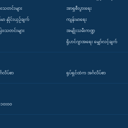
ားသတင်းများ
အာရှစီးပွားရေး
်မာ နှိုင်းယှဉ်ချက်
ကျန်းမာရေး
ပြားသတင်းများ
အမျိုးသမီးကဏ္ဍ
ရိုဟင်ဂျာအရေး မျှော်လင့်ချက်
်္ဂလိပ်စာ
ရုပ်ရှင်ထဲက အင်္ဂလိပ်စာ
၀-၁၀း၀၀