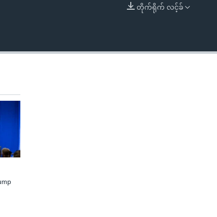
တိုက်ရိုက် လင့်ခ်
EMBED
rump