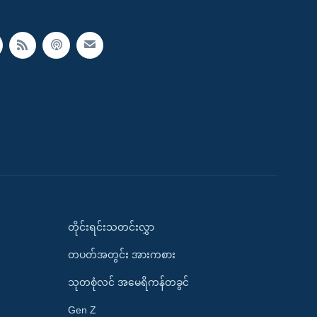
တိုင်းရင်းသတင်းလွှာ
တပတ်အတွင်း အားကစား
သုတစုံလင် အမေရိကန်တခွင်
Gen Z