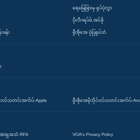
ရေမြေခြားမှ ရုပ်ပုံလွှာ
ပိုလီဂရပ်ဖ်.အင်ဖို
်းခန်း
ဗွီအိုအေ ပုံပြရုပ်သံ
း
ိုင်းလ်သတင်းအက်ပ်-Apple
ဗွီအိုအေမိုဘိုင်းလ်သတင်းအက်ပ်-An
 အာရှအသံ RFA
VOA's Privacy Policy