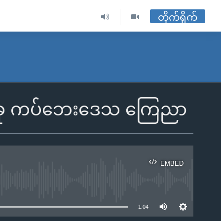
တိုက်ရိုက်
းခြေတခု ကပ်ဘေးဒေသ ကြေညာ
EMBED
ble
1:04