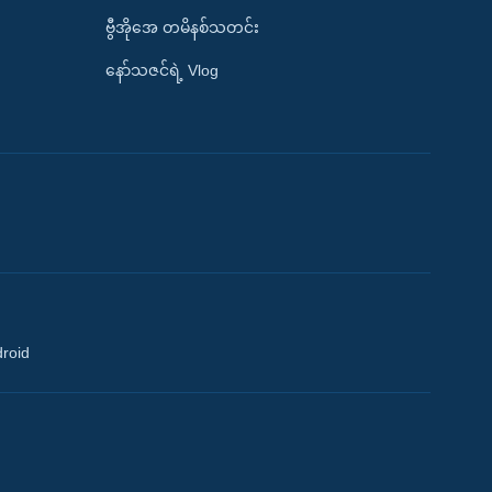
ဗွီအိုအေ တမိနစ်သတင်း
နော်သဇင်ရဲ့ Vlog
droid