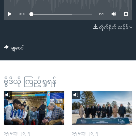
No media source currently available
အ
သုတပဒေသာ အင်္ဂလိပ်စာ
ညွန်း
Learning English
0:00
1:21
စာမျက်နှာ
သို့
ဗွီအိုအေ လူမှုကွန်ယက်များ
တိုက်ရိုက် လင့်ခ်
ကျော်
ကြည့်
မျှဝေပါ
ရန်
ဘာသာစကားများ
ရှာဖွေ
ရန်
နေရာ
ဗွီဒီယို ကြည့်ရှုရန်
သို့
ကျော်
ရန်
၁၅ မတ္၊ ၂၀၂၅
၁၅ မတ္၊ ၂၀၂၅