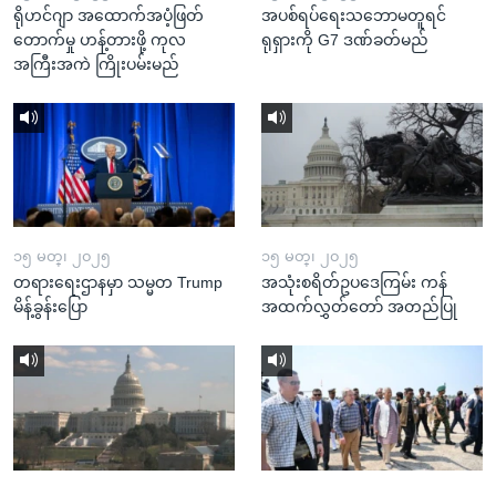
ရိုဟင်ဂျာ အထောက်အပံ့ဖြတ်
အပစ်ရပ်ရေးသဘောမတူရင်
တောက်မှု ဟန့်တားဖို့ ကုလ
ရုရှားကို G7 ဒဏ်ခတ်မည်
အကြီးအကဲ ကြိုးပမ်းမည်
၁၅ မတ္၊ ၂၀၂၅
၁၅ မတ္၊ ၂၀၂၅
တရားရေးဌာနမှာ သမ္မတ Trump
အသုံးစရိတ်ဥပဒေကြမ်း ကန်
မိန့်ခွန်းပြော
အထက်လွှတ်တော် အတည်ပြု