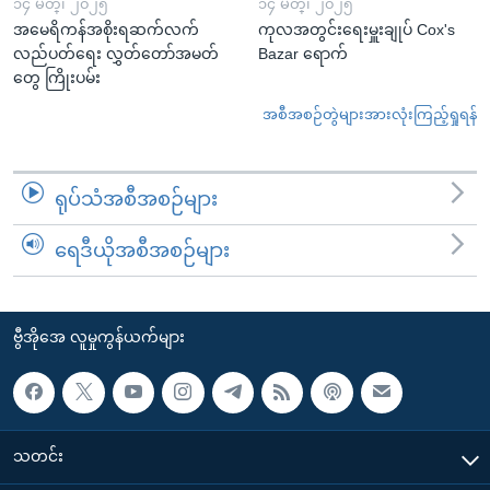
၁၄ မတ္၊ ၂၀၂၅
၁၄ မတ္၊ ၂၀၂၅
အမေရိကန်အစိုးရဆက်လက်
ကုလအတွင်းရေးမှူးချုပ် Cox's
လည်ပတ်ရေး လွှတ်တော်အမတ်
Bazar ရောက်
တွေ ကြိုးပမ်း
အစီအစဉ်တွဲများအားလုံးကြည့်ရှုရန်
ရုပ်သံအစီအစဉ်များ
ရေဒီယိုအစီအစဉ်များ
ဗွီအိုအေ လူမှုကွန်ယက်များ
သတင်း