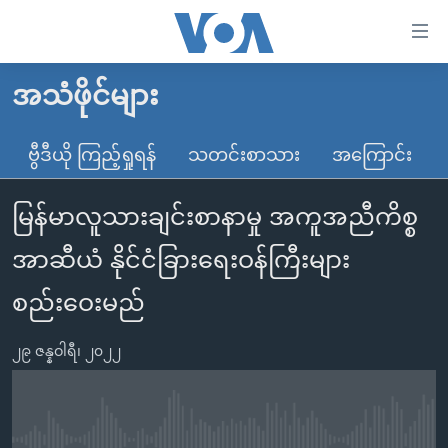
သုံး
ရ
လွယ်ကူ
အသံဖိုင်များ
မူလစာမျက်နှာ
စေ
မြန်မာ
ဗွီဒီယို ကြည့်ရှုရန်
သတင်းစာသား
အကြောင်း
သည့်
ကမ္ဘာ့သတင်းများ
Link
မြန်မာလူသားချင်းစာနာမှု အကူအညီကိစ္စ
ဗွီဒီယို
နိုင်ငံတကာ
များ
သတင်းလွတ်လပ်ခွင့်
အမေရိကန်
အာဆီယံ နိုင်ငံခြားရေးဝန်ကြီးများ
ပင်မ
ရပ်ဝန်းတခု လမ်းတခု အလွန်
တရုတ်
အကြောင်းအရာ
စည်းဝေးမည်
သို့
အင်္ဂလိပ်စာလေ့လာမယ်
အစ္စရေး-ပါလက်စတိုင်း
ကျော်
၂၉ ဇန္နဝါရီ၊ ၂၀၂၂
အပတ်စဉ်ကဏ္ဍများ
အမေရိကန်သုံးအီဒီယံ
ကြည့်
ရေဒီယိုနှင့်ရုပ်သံ အချက်အလက်များ
မကြေးမုံရဲ့ အင်္ဂလိပ်စာ
ရေဒီယို
ရန်
ပင်မ
ရေဒီယို/တီဗွီအစီအစဉ်
ရုပ်ရှင်ထဲက အင်္ဂလိပ်စာ
တီဗွီ