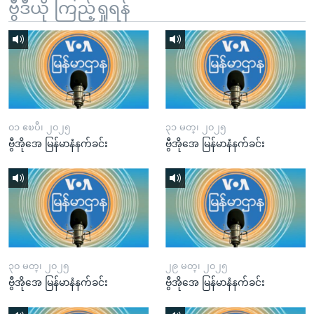
ဗွီဒီယို ကြည့်ရှုရန်
၀၁ ဧၿပီ၊ ၂၀၂၅
၃၁ မတ္၊ ၂၀၂၅
ဗွီအိုအေ မြန်မာနံနက်ခင်း
ဗွီအိုအေ မြန်မာနံနက်ခင်း
၃၀ မတ္၊ ၂၀၂၅
၂၉ မတ္၊ ၂၀၂၅
ဗွီအိုအေ မြန်မာနံနက်ခင်း
ဗွီအိုအေ မြန်မာနံနက်ခင်း