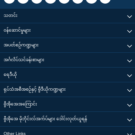
သတင်း
၀န်ဆောင်မှုများ
အပတ်စဉ်ကဏ္ဍများ
အင်္ဂလိပ်သင်ခန်းစာများ
ရေဒီယို
ရုပ်သံအစီအစဉ်နှင့် ဗွီဒီယိုကဏ္ဍများ
ဗွီအိုအေအကြောင်း
ဗွီအိုအေ မိုဘိုင်းလ်အက်ပ်များ ဒေါင်းလုတ်ယူရန်
Other Links