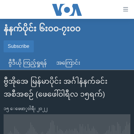
သုံး
ရ
လွယ်ကူ
နံနက်ပိုင်း ၆း၀၀-၇း၀၀
မူလစာမျက်နှာ
စေ
မြန်မာ
Subscribe
သည့်
SUBSCRIBE
ကမ္ဘာ့သတင်းများ
Link
ဗွီဒီယို ကြည့်ရှုရန်
အကြောင်း
ဗွီဒီယို
နိုင်ငံတကာ
များ
Spotify
သတင်းလွတ်လပ်ခွင့်
အမေရိကန်
ပင်မ
ဗွီအိုအေ မြန်မာပိုင်း အင်္ဂါနံနက်ခင်း
ရပ်ဝန်းတခု လမ်းတခု အလွန်
တရုတ်
အကြောင်းအရာ
ရယူရန်
အစီအစဉ် (ဖေဖေါ်ဝါရီလ ၁၅ရက်)
သို့
အင်္ဂလိပ်စာလေ့လာမယ်
အစ္စရေး-ပါလက်စတိုင်း
ကျော်
အပတ်စဉ်ကဏ္ဍများ
အမေရိကန်သုံးအီဒီယံ
၁၅ ေဖေဖာ္၀ါရီ၊ ၂၀၂၂
ကြည့်
ရေဒီယိုနှင့်ရုပ်သံ အချက်အလက်များ
မကြေးမုံရဲ့ အင်္ဂလိပ်စာ
ရေဒီယို
ရန်
ပင်မ
ရေဒီယို/တီဗွီအစီအစဉ်
ရုပ်ရှင်ထဲက အင်္ဂလိပ်စာ
တီဗွီ