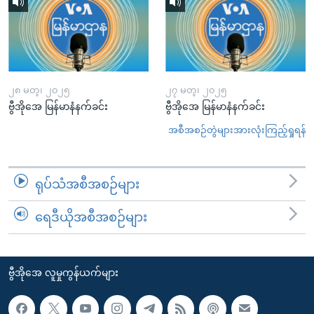
၂၈ မတ္၊ ၂၀၂၅
၂၇ မတ္၊ ၂၀၂၅
ဗွီအိုအေ မြန်မာနံနက်ခင်း
ဗွီအိုအေ မြန်မာနံနက်ခင်း
အစီအစဉ်တွဲများအားလုံးကြည့်ရှုရန်
ရုပ်သံအစီအစဉ်များ
ရေဒီယိုအစီအစဉ်များ
ဗွီအိုအေ လူမှုကွန်ယက်များ