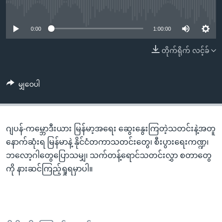
အ
No media source currently available
သုတပဒေသာ အင်္ဂလိပ်စာ
ညွန်း
Learning English
စာမျက်နှာ
0:00
1:00:00
သို့
ဗွီအိုအေ လူမှုကွန်ယက်များ
တိုက်ရိုက် လင့်ခ်
ကျော်
ကြည့်
ရန်
မျှဝေပါ
ဘာသာစကားများ
ရှာဖွေ
ရန်
နေရာ
ဂျပန်-ကမ္ဘောဒီးယား မြန်မာ့အရေး ဆွေးနွေးကြတဲ့သတင်းနဲ့အတူ
သို့
နောက်ဆုံးရ မြန်မာနဲ့ နိုင်ငံတကာသတင်းတွေ၊ စီးပွားရေးကဏ္ဍ၊
ကျော်
ဘလော့ဂါတွေပြောသမျှ၊ သက်တန့်ရောင်သတင်းလွှာ စတာတွေ
ရန်
ကို နားဆင်ကြည့်ရှုရမှာပါ။