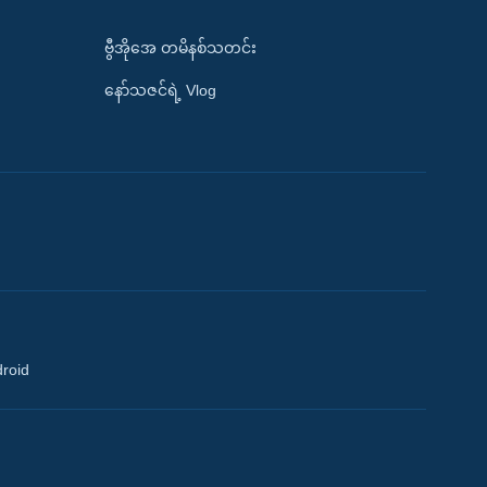
ဗွီအိုအေ တမိနစ်သတင်း
နော်သဇင်ရဲ့ Vlog
droid