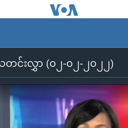
ွီသတင်းလွှာ (၀၂-၀၂-၂၀၂၂)