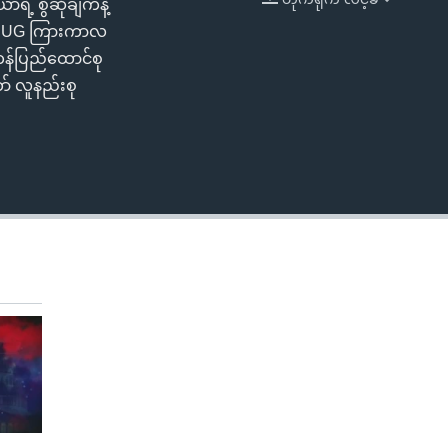
ဲ့ စွဲဆိုချက်နဲ့
EMBED
င်း NUG ကြားကာလ
န်ပြည်ထောင်စု
် လူနည်းစု