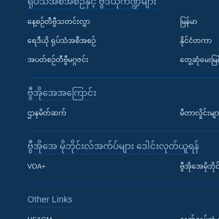
ရုပ်သံအစီအစဉ်နှင့် ဗွီဒီယိုကဏ္ဍများ
နေ့စဉ်တီဗွီသတင်းလွှာ
မြန်မာ
ရေဒီယို ရုပ်သံအစီအစဉ်
နိုင်ငံတကာ
အပတ်စဉ်တီဗွီမဂ္ဂဇင်း
တွေ့ဆုံမေးမြန
ဗွီအိုအေအကြောင်း
ဌာနမိတ်ဆက်
မီတာလှိုင်းမျာ
ဗွီအိုအေ မိုဘိုင်းလ်အက်ပ်များ ဒေါင်းလုတ်ယူရန်
Learning English
VOA+
ဗွီအိုအေမိုဘ
ဗွီအိုအေ လူမှုကွန်ယက်များ
Other Links