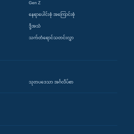
Gen Z
နေရာပေါင်းစုံ အကြောင်းစုံ
ဒို့အသံ
သက်တံရောင်သတင်းလွှာ
သုတပဒေသာ အင်္ဂလိပ်စာ