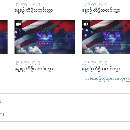
၂၈ မတ္၊ ၂၀၂၅
၂၇ မတ္၊ ၂၀၂၅
နေ့စဉ် တီဗွီသတင်းလွှာ
နေ့စဉ် တီဗွီသတင်းလွှာ
၂၅ မတ္၊ ၂၀၂၅
၂၄ မတ္၊ ၂၀၂၅
နေ့စဉ် တီဗွီသတင်းလွှာ
နေ့စဉ် တီဗွီသတင်းလွှာ
အစီအစဉ်တွဲများအားလုံးကြည့
း
ား