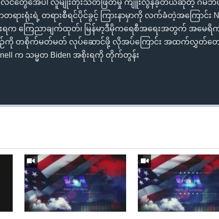
မူဆလင်တွေအေပါ် လူမျိုးတုံးသတ်ဖြတ်မှု ကျူးလွန်ခဲ့တယ်ဆိုတဲ့ ဂမ်ဘီယာရ
ာတရားရုံးရဲ့ တရားစီရင်ပိုင်ခွင့် ကြားနာမှာကို လက်ခံတဲ့အကြော
ုးရက ကြေညာချက်ထုတ်၊ မြန်မာ့ဒီမိုကရေစီအရေးအတွက် အမေရိက
ု တစိုက်မတ်မတ် လုပ်ဆောင်ဖို့ လိုအပ်ကြောင်း အထက်လွှတ်တော
ell က သမ္မတ Biden အစိုးရကို တိုက်တွန်း