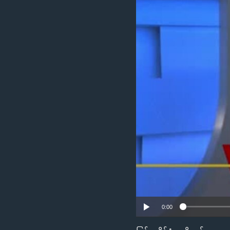
သုတပဒေသာ အင်္ဂလိပ်စာ
အ
ညွန်း
စာမျက်နှာ
သို့
ကျော်
ကြည့်
ရန်
ရှာဖွေ
ရန်
နေရာ
သို့
ကျော်
ရန်
0:00