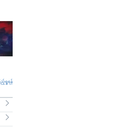
်ရှုရန်