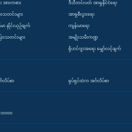
း အားကစား
ဒီသီတင်းပတ် အာရှနိုင်ငံရေး
ားသတင်းများ
အာရှစီးပွားရေး
်မာ နှိုင်းယှဉ်ချက်
ကျန်းမာရေး
ပြားသတင်းများ
အမျိုးသမီးကဏ္ဍ
ရိုဟင်ဂျာအရေး မျှော်လင့်ချက်
်္ဂလိပ်စာ
ရုပ်ရှင်ထဲက အင်္ဂလိပ်စာ
၀-၁၀း၀၀