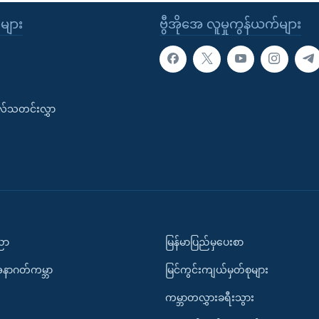
ုများ
ဗွီအိုအေ လူမှုကွန်ယက်များ
းလ်သတင်းလွှာ
ပညာ
မြန်မာပြည်မှပေးစာ
အနာဂတ်ကမ္ဘာ
မြင်ကွင်းကျယ်မှတ်စုများ
ကမ္ဘာတလွှားခရီးသွား