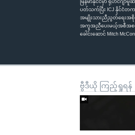
မြန်မာနိုင်ငံမှာ ရိုဟင်ဂျာ
ပတ်သက်ပြီး ICJ နိုင်ငံတက
အမျိုးသားညီညွတ်ရေးအစိ
အကူအညီပေးမယ့်အစီအစဉ်ကိ
ခေါင်းဆောင် Mitch McConn
ဗွီဒီယို ကြည့်ရှုရန်