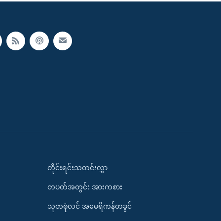
တိုင်းရင်းသတင်းလွှာ
တပတ်အတွင်း အားကစား
သုတစုံလင် အမေရိကန်တခွင်