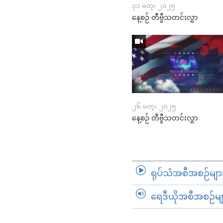
၃၁ မတ္၊ ၂၀၂၅
နေ့စဉ် တီဗွီသတင်းလွှာ
၂၆ မတ္၊ ၂၀၂၅
နေ့စဉ် တီဗွီသတင်းလွှာ
ရုပ်သံအစီအစဉ်မျာ
ရေဒီယိုအစီအစဉ်မျ