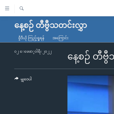
သုံး
ရ
ရှာဖွေ
လွယ်ကူ
မူလစာမျက်နှာ
နေ့စဉ် တီဗွီသတင်းလွှာ
ရ
စေ
မြန်မာ
လာ
ဗွီဒီယို ကြည့်ရှုရန်
အကြောင်း
သည့်
ဒ်
ကမ္ဘာ့သတင်းများ
Link
ဗွီဒီယို
နိုင်ငံတကာ
၀၂ ေဖေဖာ္၀ါရီ၊ ၂၀၂၂
နေ့စဉ် တီဗ
များ
သတင်းလွတ်လပ်ခွင့်
အမေရိကန်
ပင်မ
ရပ်ဝန်းတခု လမ်းတခု အလွန်
တရုတ်
အကြောင်းအရာ
အင်္ဂလိပ်စာလေ့လာမယ်
အစ္စရေး-ပါလက်စတိုင်း
မျှဝေပါ
သို့
အပတ်စဉ်ကဏ္ဍများ
အမေရိကန်သုံးအီဒီယံ
ကျော်
ကြည့်
ရေဒီယိုနှင့်ရုပ်သံ အချက်အလက်များ
မကြေးမုံရဲ့ အင်္ဂလိပ်စာ
ရေဒီယို
ရန်
ရေဒီယို/တီဗွီအစီအစဉ်
ရုပ်ရှင်ထဲက အင်္ဂလိပ်စာ
တီဗွီ
ပင်မ