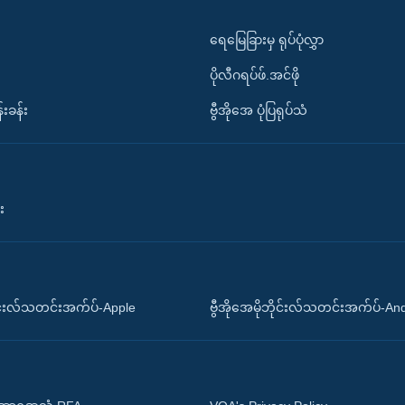
ရေမြေခြားမှ ရုပ်ပုံလွှာ
ပိုလီဂရပ်ဖ်.အင်ဖို
်းခန်း
ဗွီအိုအေ ပုံပြရုပ်သံ
း
ိုင်းလ်သတင်းအက်ပ်-Apple
ဗွီအိုအေမိုဘိုင်းလ်သတင်းအက်ပ်-An