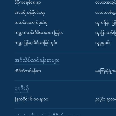
ဒီမိုကရေစီရေးရာ
တပတ်အတွင်
အမေရိကန်နိုင်ငံရေး
လယ်ယာစီးပွ
သတင်းထောက်မှတ်စု
ယူကရိန်း၊ မြန
ကမ္ဘာ့သတင်းမီဒီယာထဲက မြန်မာ
ထူးခြားဆန်း
ကမ္ဘာ့ မြန်မာ့ မီဒီယာမြင်ကွင်း
လူမှုရှုခင်း
အင်္ဂလိပ်သင်ခန်းစာများ
အီဒီယံသင်ခန်းစာ
မကြေးမုံရဲ့အင
ရေဒီယို
နံနက်ပိုင်း ၆း၀၀-ရး၀၀
ညပိုင်း ၉း၀