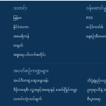
သတင်း
၀န်ဆောင်မှ
မြန်မာ
RSS
နိုင်ငံတကာ
ပေါ့ဒ်ကတ်စ်
အမေရိကန်
နေ့စဉ်အီးမေ
တရုတ်
အစ္စရေး-ပါလက်စတိုင်း
အပတ်စဉ်ကဏ္ဍများ
အယ်ဒီတာနဲ့ ဆွေးနွေးခန်း
သိပ္ပံနဲ့နည်း
ဒီမိုကရေစီ၊ လူ့အခွင့်အရေးနှင့် ခေတ်ပြိုင်ကမ္ဘာ
ဥတုရာသီနဲ့ 
သတင်းသုံးသပ်ချက်
စီးပွားရေး