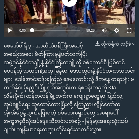
အ
သုတပဒေသာ အင်္ဂလိပ်စာ
ညွန်း
Learning English
စာမျက်နှာ
သို့
ဗွီအိုအေ လူမှုကွန်ယက်များ
0:00
59:28
ကျော်
ကြည့်
တိုက်ရိုက် လင့်ခ်
ဖေဖော်ဝါရီ ၃ - အာဆီယံဝန်ကြီးအဆင့်
ရန်
အစည်းအဝေး ဖိတ်ကြားမှုနဲ့ပတ်သက်ပြီး
ဘာသာစကားများ
ရှာဖွေ
အဖွဲ့ဝင်နိုင်ငံတချို့နဲ့ နိုင်ငံကြီးတချို့ကို စစ်ကောင်စီ ပြစ်တင်
ရန်
ဝေဖန်တဲ့ သတင်းနဲ့အတူ မြန်မာ၊ ဒေသတွင်းနဲ့ နိုင်ငံတကာသတင်း
နေရာ
များ၊ ဒေါ်အောင်ဆန်းစုကြည် နေမကောင်းလို့ ဒီကနေ့ တရားရုံး မ
သို့
တက်နိုင်၊ မိုးညှင်းမြို့နယ်အတွင်းက ရဲစခန်းတခုကို KIA
ကျော်
သိမ်းပိုက်၊ ထန်တလန်မြို့ဘက်က ကျေးရွာတွေမှာ ပြည်သူ့
ရန်
အုပ်ချုပ်ရေး ထူထောင်ထားပြီးလို့ ကြေညာ၊ လွိုင်ကော်က
အိုးအိမ်စွန့်ထွက်ပြေးရတဲ့ စစ်ဘေးရှောင်တွေ အရေးပေါ်
အကူအညီလိုအပ်နေ။ သီတင်းပတ်စဉ် - မြန်မာ့အရေးသုံးသပ်
ချက်၊ ကျန်းမာရေးကဏ္ဍ၊ တိုင်းရင်းသတင်းလွှာ။