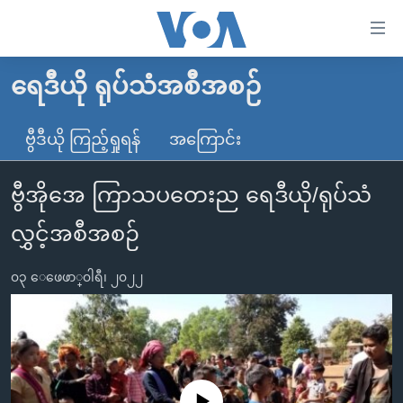
သုံး
ရ
လွယ်ကူ
ရေဒီယို ရုပ်သံအစီအစဉ်
မူလစာမျက်နှာ
စေ
မြန်မာ
ဗွီဒီယို ကြည့်ရှုရန်
အကြောင်း
သည့်
ကမ္ဘာ့သတင်းများ
Link
ဗွီအိုအေ ကြာသပတေးည ရေဒီယို/ရုပ်သံ
ဗွီဒီယို
နိုင်ငံတကာ
များ
သတင်းလွတ်လပ်ခွင့်
အမေရိကန်
လွှင့်အစီအစဉ်
ပင်မ
ရပ်ဝန်းတခု လမ်းတခု အလွန်
တရုတ်
အကြောင်းအရာ
၀၃ ေဖေဖာ္၀ါရီ၊ ၂၀၂၂
သို့
အင်္ဂလိပ်စာလေ့လာမယ်
အစ္စရေး-ပါလက်စတိုင်း
ကျော်
အပတ်စဉ်ကဏ္ဍများ
အမေရိကန်သုံးအီဒီယံ
ကြည့်
ရေဒီယိုနှင့်ရုပ်သံ အချက်အလက်များ
မကြေးမုံရဲ့ အင်္ဂလိပ်စာ
ရေဒီယို
ရန်
ပင်မ
ရေဒီယို/တီဗွီအစီအစဉ်
ရုပ်ရှင်ထဲက အင်္ဂလိပ်စာ
တီဗွီ
No media source currently available