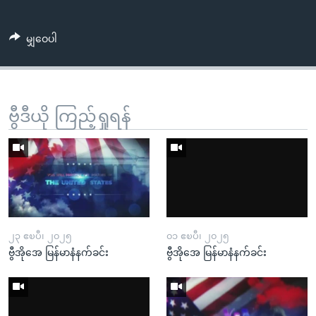
မျှဝေပါ
ဗွီဒီယို ကြည့်ရှုရန်
၂၃ ဧၿပီ၊ ၂၀၂၅
၀၁ ဧၿပီ၊ ၂၀၂၅
ဗွီအိုအေ မြန်မာနံနက်ခင်း
ဗွီအိုအေ မြန်မာနံနက်ခင်း