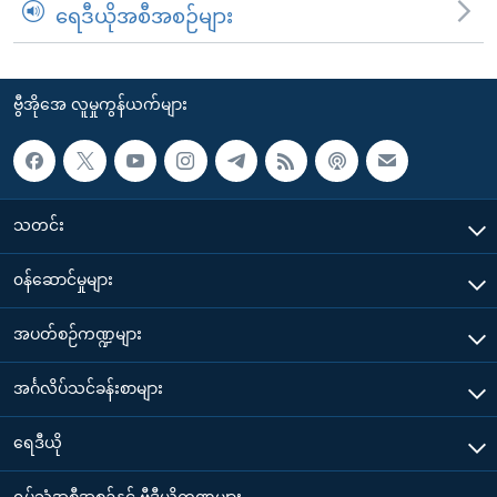
ရေဒီယိုအစီအစဉ်များ
ဗွီအိုအေ လူမှုကွန်ယက်များ
သတင်း
၀န်ဆောင်မှုများ
အပတ်စဉ်ကဏ္ဍများ
အင်္ဂလိပ်သင်ခန်းစာများ
ရေဒီယို