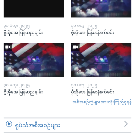
၃၁ မတ္၊ ၂၀၂၅
၃၁ မတ္၊ ၂၀၂၅
ဗွီအိုအေ မြန်မာညချမ်း
ဗွီအိုအေ မြန်မာနံနက်ခင်း
၃၀ မတ္၊ ၂၀၂၅
၃၀ မတ္၊ ၂၀၂၅
ဗွီအိုအေ မြန်မာညချမ်း
ဗွီအိုအေ မြန်မာနံနက်ခင်း
အစီအစဉ်တွဲများအားလုံးကြည့်ရှုရန်
ရုပ်သံအစီအစဉ်များ