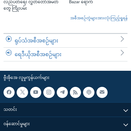
လည်ပတ်ရေး လွှတ်တော်အမတ်
Bazar ရောက်
တွေ ကြိုးပမ်း
အစီအစဉ်တွဲများအားလုံးကြည့်ရှုရန်
ရုပ်သံအစီအစဉ်များ
ရေဒီယိုအစီအစဉ်များ
ဗွီအိုအေ လူမှုကွန်ယက်များ
သတင်း
၀န်ဆောင်မှုများ