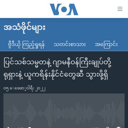
သုံး
ရ
လွယ်ကူ
အသံဖိုင်များ
မူလစာမျက်နှာ
စေ
မြန်မာ
ဗွီဒီယို ကြည့်ရှုရန်
သတင်းစာသား
အကြောင်း
သည့်
ကမ္ဘာ့သတင်းများ
Link
ပြင်သစ်သမ္မတနဲ့ ဂျာမနီဝန်ကြီးချုပ်တို့
ဗွီဒီယို
နိုင်ငံတကာ
များ
သတင်းလွတ်လပ်ခွင့်
အမေရိကန်
ရုရှားနဲ့ ယူကရိန်းနိုင်ငံတွေဆီ သွားဖို့ရှိ
ပင်မ
ရပ်ဝန်းတခု လမ်းတခု အလွန်
တရုတ်
အကြောင်းအရာ
၀၅ ေဖေဖာ္၀ါရီ၊ ၂၀၂၂
သို့
အင်္ဂလိပ်စာလေ့လာမယ်
အစ္စရေး-ပါလက်စတိုင်း
ကျော်
အပတ်စဉ်ကဏ္ဍများ
အမေရိကန်သုံးအီဒီယံ
ကြည့်
ရေဒီယိုနှင့်ရုပ်သံ အချက်အလက်များ
မကြေးမုံရဲ့ အင်္ဂလိပ်စာ
ရေဒီယို
ရန်
No media source currently available
ပင်မ
ရေဒီယို/တီဗွီအစီအစဉ်
ရုပ်ရှင်ထဲက အင်္ဂလိပ်စာ
တီဗွီ