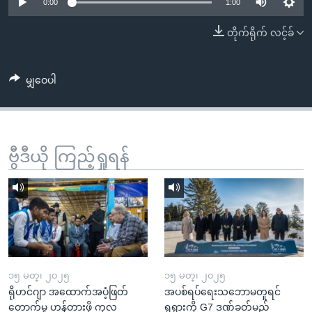
အ
0:00
1:00
သုတပဒေသာ အင်္ဂလိပ်စာ
ညွန်း
Learning English
တိုက်ရိုက် လင့်ခ်
စာမျက်နှာ
သို့
ဗွီအိုအေ လူမှုကွန်ယက်များ
ကျော်
မျှဝေပါ
ကြည့်
ရန်
ဘာသာစကားများ
ရှာဖွေ
ဗွီဒီယို ကြည့်ရှုရန်
ရန်
နေရာ
သို့
ကျော်
ရန်
၁၅ မတ္၊ ၂၀၂၅
၁၅ မတ္၊ ၂၀၂၅
ရိုဟင်ဂျာ အထောက်အပံ့ဖြတ်
အပစ်ရပ်ရေးသဘောမတူရင်
တောက်မှု ဟန့်တားဖို့ ကုလ
ရုရှားကို G7 ဒဏ်ခတ်မည်