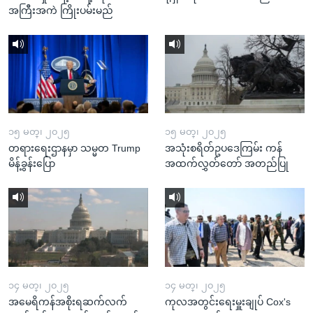
အကြီးအကဲ ကြိုးပမ်းမည်
၁၅ မတ္၊ ၂၀၂၅
၁၅ မတ္၊ ၂၀၂၅
တရားရေးဌာနမှာ သမ္မတ Trump
အသုံးစရိတ်ဥပဒေကြမ်း ကန်
မိန့်ခွန်းပြော
အထက်လွှတ်တော် အတည်ပြု
၁၄ မတ္၊ ၂၀၂၅
၁၄ မတ္၊ ၂၀၂၅
အမေရိကန်အစိုးရဆက်လက်
ကုလအတွင်းရေးမှူးချုပ် Cox's