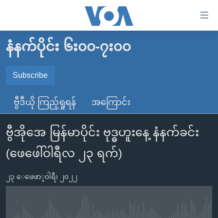
သုံး
ရ
လွယ်ကူ
နံနက်ပိုင်း ၆း၀၀-၇း၀၀
မူလစာမျက်နှာ
စေ
မြန်မာ
Subscribe
သည့်
SUBSCRIBE
ကမ္ဘာ့သတင်းများ
Link
ဗွီဒီယို ကြည့်ရှုရန်
အကြောင်း
ဗွီဒီယို
နိုင်ငံတကာ
များ
Spotify
သတင်းလွတ်လပ်ခွင့်
အမေရိကန်
ပင်မ
ဗွီအိုအေ မြန်မာပိုင်း ဗုဒ္ဓဟူးနေ့ နံနက်ခင်း
ရပ်ဝန်းတခု လမ်းတခု အလွန်
တရုတ်
အကြောင်းအရာ
ရယူရန်
(ဖေဖေါ်ဝါရီလ ၂၃ ရက်)
သို့
အင်္ဂလိပ်စာလေ့လာမယ်
အစ္စရေး-ပါလက်စတိုင်း
ကျော်
အပတ်စဉ်ကဏ္ဍများ
အမေရိကန်သုံးအီဒီယံ
၂၃ ေဖေဖာ္၀ါရီ၊ ၂၀၂၂
ကြည့်
ရေဒီယိုနှင့်ရုပ်သံ အချက်အလက်များ
မကြေးမုံရဲ့ အင်္ဂလိပ်စာ
ရေဒီယို
ရန်
ပင်မ
ရေဒီယို/တီဗွီအစီအစဉ်
ရုပ်ရှင်ထဲက အင်္ဂလိပ်စာ
တီဗွီ