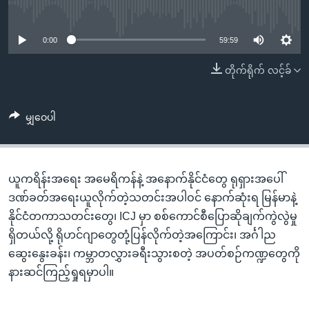
အ
No media source currently available
သုတပဒေသာ အင်္ဂလိပ်စာ
ညွန်း
Learning English
စာမျက်နှာ
0:00
59:59
သို့
ဗွီအိုအေ လူမှုကွန်ယက်များ
တိုက်ရိုက် လင့်ခ်
ကျော်
ကြည့်
ရန်
မျှဝေပါ
ဘာသာစကားများ
ရှာဖွေ
ရန်
နေရာ
ယူကရိန်းအရေး အမေရိကန်နဲ့ အနောက်နိုင်ငံတွေ ရုရှားအပေါ်
သို့
ဒဏ်ခတ်အရေးယူလိုက်တဲ့သတင်းအပါဝင် နောက်ဆုံးရ မြန်မာနဲ့
ကျော်
နိုင်ငံတကာသတင်းတွေ၊ ICJ မှာ စစ်ကောင်စီပြောဆိုချက်ကွဲလွဲမှု
ရန်
ရှိတယ်လို့ ရိုဟင်ဂျာတွေတုံ့ပြန်လိုက်တဲ့အကြောင်း၊ အင်္ဂါည
ဆွေးနွေးခန်း၊ ကမ္ဘာတလွှားခရီးသွားစတဲ့ အပတ်စဉ်ကဏ္ဍတွေကို
နားဆင်ကြည့်ရှုရမှာပါ။