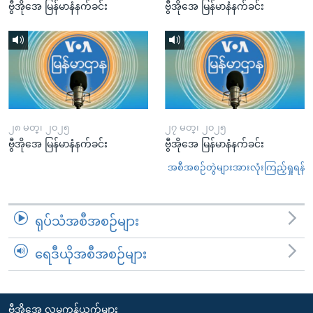
ဗွီအိုအေ မြန်မာနံနက်ခင်း
ဗွီအိုအေ မြန်မာနံနက်ခင်း
၂၈ မတ္၊ ၂၀၂၅
၂၇ မတ္၊ ၂၀၂၅
ဗွီအိုအေ မြန်မာနံနက်ခင်း
ဗွီအိုအေ မြန်မာနံနက်ခင်း
အစီအစဉ်တွဲများအားလုံးကြည့်ရှုရန်
ရုပ်သံအစီအစဉ်များ
ရေဒီယိုအစီအစဉ်များ
ဗွီအိုအေ လူမှုကွန်ယက်များ