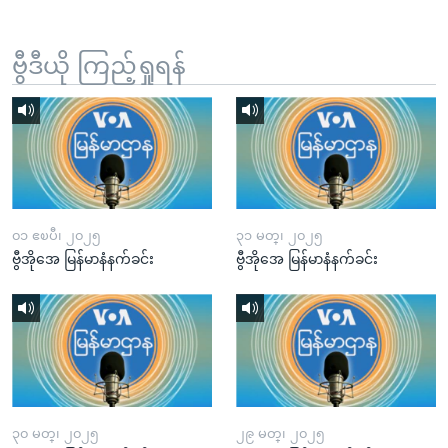
ဗွီဒီယို ကြည့်ရှုရန်
၀၁ ဧၿပီ၊ ၂၀၂၅
၃၁ မတ္၊ ၂၀၂၅
ဗွီအိုအေ မြန်မာနံနက်ခင်း
ဗွီအိုအေ မြန်မာနံနက်ခင်း
၃၀ မတ္၊ ၂၀၂၅
၂၉ မတ္၊ ၂၀၂၅