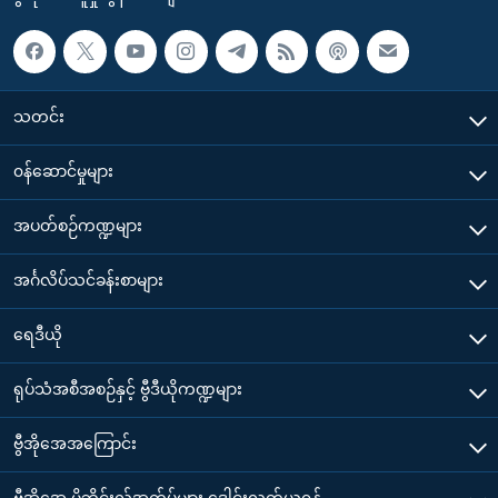
သတင်း
၀န်ဆောင်မှုများ
အပတ်စဉ်ကဏ္ဍများ
အင်္ဂလိပ်သင်ခန်းစာများ
ရေဒီယို
ရုပ်သံအစီအစဉ်နှင့် ဗွီဒီယိုကဏ္ဍများ
ဗွီအိုအေအကြောင်း
ဗွီအိုအေ မိုဘိုင်းလ်အက်ပ်များ ဒေါင်းလုတ်ယူရန်