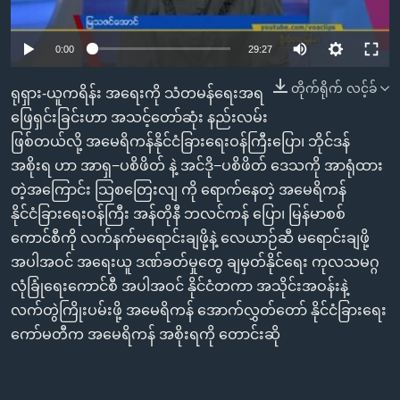
အ
သုတပဒေသာ အင်္ဂလိပ်စာ
ညွန်း
Learning English
0:00
29:27
စာမျက်နှာ
သို့
ဗွီအိုအေ လူမှုကွန်ယက်များ
တိုက်ရိုက် လင့်ခ်
ရုရှား-ယူကရိန်း အရေးကို သံတမန်ရေးအရ
ကျော်
ဖြေရှင်းခြင်းဟာ အသင့်တော်ဆုံး နည်းလမ်း
ကြည့်
ဖြစ်တယ်လို့ အမေရိကန်နိုင်ငံခြားရေးဝန်ကြီးပြော၊ ဘိုင်ဒန်
ရန်
ဘာသာစကားများ
အစိုးရ ဟာ အာရှ−ပစိဖိတ် နဲ့ အင်ဒို−ပစိဖိတ် ဒေသကို အာရုံထား
ရှာဖွေ
တဲ့အကြောင်း သြစတြေးလျ ကို ရောက်နေတဲ့ အမေရိကန်
ရန်
နိုင်ငံခြားရေးဝန်ကြီး အန်တိုနီ ဘလင်ကန် ပြော၊ မြန်မာစစ်
နေရာ
ကောင်စီကို လက်နက်မရောင်းချဖို့နဲ့ လေယာဉ်ဆီ မရောင်းချဖို့
သို့
အပါအဝင် အရေးယူ ဒဏ်ခတ်မှုတွေ ချမှတ်နိုင်ရေး ကုလသမဂ္ဂ
ကျော်
လုံခြုံရေးကောင်စီ အပါအဝင် နိုင်ငံတကာ အသိုင်းအဝန်းနဲ့
ရန်
လက်တွဲကြိုးပမ်းဖို့ အမေရိကန် အောက်လွှတ်တော် နိုင်ငံခြားရေး
ကော်မတီက အမေရိကန် အစိုးရကို တောင်းဆို