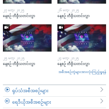
၂၇ မတ္၊ ၂၀၂၅
၂၆ မတ္၊ ၂၀၂၅
နေ့စဉ် တီဗွီသတင်းလွှာ
နေ့စဉ် တီဗွီသတင်းလွှာ
၂၅ မတ္၊ ၂၀၂၅
၂၄ မတ္၊ ၂၀၂၅
နေ့စဉ် တီဗွီသတင်းလွှာ
နေ့စဉ် တီဗွီသတင်းလွှာ
အစီအစဉ်တွဲများအားလုံးကြည့်ရှုရန်
ရုပ်သံအစီအစဉ်များ
ရေဒီယိုအစီအစဉ်များ