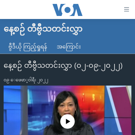
သုံး
ရ
လွယ်ကူ
နေ့စဉ် တီဗွီသတင်းလွှာ
မူလစာမျက်နှာ
စေ
မြန်မာ
ဗွီဒီယို ကြည့်ရှုရန်
အကြောင်း
သည့်
ကမ္ဘာ့သတင်းများ
Link
နေ့စဉ် တီဗွီသတင်းလွှာ (၀၂-၀၉-၂၀၂၂)
ဗွီဒီယို
နိုင်ငံတကာ
များ
သတင်းလွတ်လပ်ခွင့်
အမေရိကန်
ပင်မ
၀၉ ေဖေဖာ္၀ါရီ၊ ၂၀၂၂
ရပ်ဝန်းတခု လမ်းတခု အလွန်
တရုတ်
အကြောင်းအရာ
သို့
အင်္ဂလိပ်စာလေ့လာမယ်
အစ္စရေး-ပါလက်စတိုင်း
ကျော်
အပတ်စဉ်ကဏ္ဍများ
အမေရိကန်သုံးအီဒီယံ
ကြည့်
ရေဒီယိုနှင့်ရုပ်သံ အချက်အလက်များ
မကြေးမုံရဲ့ အင်္ဂလိပ်စာ
ရေဒီယို
ရန်
No media source currently available
ပင်မ
ရေဒီယို/တီဗွီအစီအစဉ်
ရုပ်ရှင်ထဲက အင်္ဂလိပ်စာ
တီဗွီ