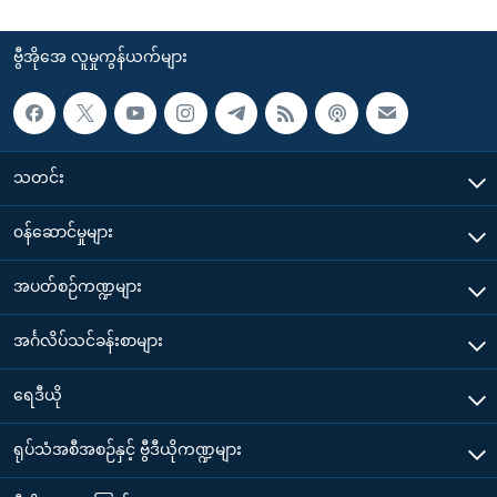
ဗွီအိုအေ လူမှုကွန်ယက်များ
သတင်း
၀န်ဆောင်မှုများ
အပတ်စဉ်ကဏ္ဍများ
အင်္ဂလိပ်သင်ခန်းစာများ
ရေဒီယို
ရုပ်သံအစီအစဉ်နှင့် ဗွီဒီယိုကဏ္ဍများ