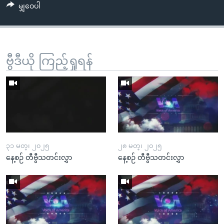
မျှဝေပါ
ဗွီဒီယို ကြည့်ရှုရန်
၃၁ မတ္၊ ၂၀၂၅
၂၈ မတ္၊ ၂၀၂၅
နေ့စဉ် တီဗွီသတင်းလွှာ
နေ့စဉ် တီဗွီသတင်းလွှာ