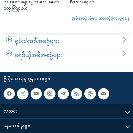
လည်ပတ်ရေး လွှတ်တော်အမတ်
Bazar ရောက်
တွေ ကြိုးပမ်း
အစီအစဉ်တွဲများအားလုံးကြည့်ရှုရန်
ရုပ်သံအစီအစဉ်များ
ရေဒီယိုအစီအစဉ်များ
ဗွီအိုအေ လူမှုကွန်ယက်များ
သတင်း
၀န်ဆောင်မှုများ