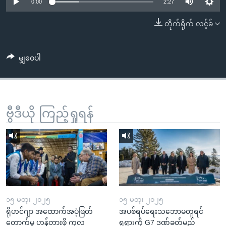
အ
0:00
2:27
သုတပဒေသာ အင်္ဂလိပ်စာ
ညွန်း
Learning English
တိုက်ရိုက် လင့်ခ်
စာမျက်နှာ
သို့
ဗွီအိုအေ လူမှုကွန်ယက်များ
ကျော်
မျှဝေပါ
ကြည့်
ရန်
ဘာသာစကားများ
ရှာဖွေ
ဗွီဒီယို ကြည့်ရှုရန်
ရန်
နေရာ
သို့
ကျော်
ရန်
၁၅ မတ္၊ ၂၀၂၅
၁၅ မတ္၊ ၂၀၂၅
ရိုဟင်ဂျာ အထောက်အပံ့ဖြတ်
အပစ်ရပ်ရေးသဘောမတူရင်
တောက်မှု ဟန့်တားဖို့ ကုလ
ရုရှားကို G7 ဒဏ်ခတ်မည်