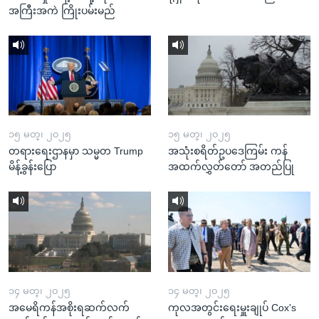
အကြီးအကဲ ကြိုးပမ်းမည်
၁၅ မတ္၊ ၂၀၂၅
၁၅ မတ္၊ ၂၀၂၅
တရားရေးဌာနမှာ သမ္မတ Trump
အသုံးစရိတ်ဥပဒေကြမ်း ကန်
မိန့်ခွန်းပြော
အထက်လွှတ်တော် အတည်ပြု
၁၄ မတ္၊ ၂၀၂၅
၁၄ မတ္၊ ၂၀၂၅
အမေရိကန်အစိုးရဆက်လက်
ကုလအတွင်းရေးမှူးချုပ် Cox's