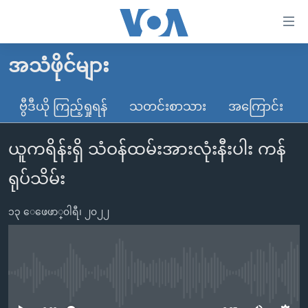
သုံး
ရ
လွယ်ကူ
အသံဖိုင်များ
မူလစာမျက်နှာ
စေ
မြန်မာ
ဗွီဒီယို ကြည့်ရှုရန်
သတင်းစာသား
အကြောင်း
သည့်
ကမ္ဘာ့သတင်းများ
Link
ယူကရိန်းရှိ သံဝန်ထမ်းအားလုံးနီးပါး ကန်
ဗွီဒီယို
နိုင်ငံတကာ
များ
သတင်းလွတ်လပ်ခွင့်
အမေရိကန်
ရုပ်သိမ်း
ပင်မ
ရပ်ဝန်းတခု လမ်းတခု အလွန်
တရုတ်
အကြောင်းအရာ
၁၃ ေဖေဖာ္၀ါရီ၊ ၂၀၂၂
သို့
အင်္ဂလိပ်စာလေ့လာမယ်
အစ္စရေး-ပါလက်စတိုင်း
ကျော်
အပတ်စဉ်ကဏ္ဍများ
အမေရိကန်သုံးအီဒီယံ
ကြည့်
ရေဒီယိုနှင့်ရုပ်သံ အချက်အလက်များ
မကြေးမုံရဲ့ အင်္ဂလိပ်စာ
ရေဒီယို
ရန်
No media source currently available
ပင်မ
ရေဒီယို/တီဗွီအစီအစဉ်
ရုပ်ရှင်ထဲက အင်္ဂလိပ်စာ
တီဗွီ