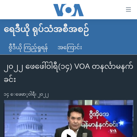
သုံး
ရ
လွယ်ကူ
ရေဒီယို ရုပ်သံအစီအစဉ်
မူလစာမျက်နှာ
စေ
မြန်မာ
ဗွီဒီယို ကြည့်ရှုရန်
အကြောင်း
သည့်
ကမ္ဘာ့သတင်းများ
Link
၂၀၂၂ ဖေဖေါ်ဝါရီ(၁၄) VOA တနင်္လာမနက်
ဗွီဒီယို
နိုင်ငံတကာ
များ
သတင်းလွတ်လပ်ခွင့်
အမေရိကန်
ခင်း
ပင်မ
ရပ်ဝန်းတခု လမ်းတခု အလွန်
တရုတ်
အကြောင်းအရာ
၁၄ ေဖေဖာ္၀ါရီ၊ ၂၀၂၂
သို့
အင်္ဂလိပ်စာလေ့လာမယ်
အစ္စရေး-ပါလက်စတိုင်း
ကျော်
အပတ်စဉ်ကဏ္ဍများ
အမေရိကန်သုံးအီဒီယံ
ကြည့်
ရေဒီယိုနှင့်ရုပ်သံ အချက်အလက်များ
မကြေးမုံရဲ့ အင်္ဂလိပ်စာ
ရေဒီယို
ရန်
ပင်မ
ရေဒီယို/တီဗွီအစီအစဉ်
ရုပ်ရှင်ထဲက အင်္ဂလိပ်စာ
တီဗွီ
No media source currently available