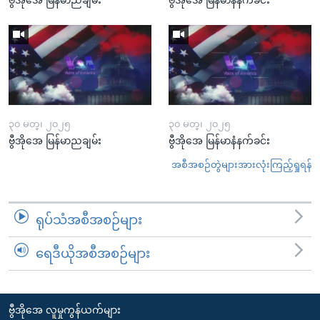
၃၀ မတ္၊ ၂၀၂၅
၃၀ မတ္၊ ၂၀၂၅
ဗွီအိုအေ မြန်မာညချမ်း
ဗွီအိုအေ မြန်မာနံနက်ခင်း
အစီအစဉ်တွဲများအားလုံးကြည့်ရှုရန်
ရုပ်သံအစီအစဉ်များ
ရေဒီယိုအစီအစဉ်များ
ဗွီအိုအေ လူမှုကွန်ယက်များ