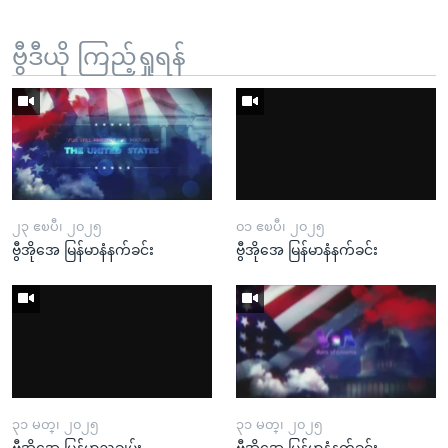
ဗွီဒီယို ကြည့်ရှုရန်
၂၃ ဧၿပီ၊ ၂၀၂၅
၀၁ ဧၿပီ၊ ၂၀၂၅
ဗွီအိုအေ မြန်မာနံနက်ခင်း
ဗွီအိုအေ မြန်မာနံနက်ခင်း
၃၁ မတ္၊ ၂၀၂၅
၃၁ မတ္၊ ၂၀၂၅
ဗွီအိုအေ မြန်မာညချမ်း
ဗွီအိုအေ မြန်မာနံနက်ခင်း