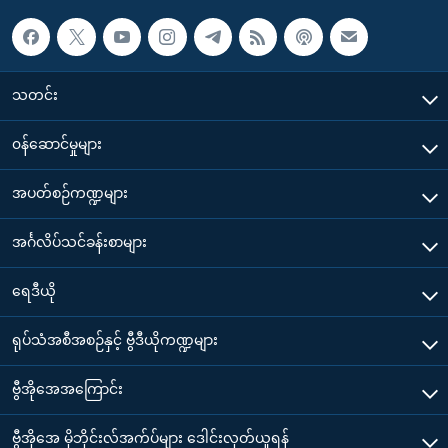
သတင်း
၀န်ဆောင်မှုများ
အပတ်စဉ်ကဏ္ဍများ
အင်္ဂလိပ်သင်ခန်းစာများ
ရေဒီယို
ရုပ်သံအစီအစဉ်နှင့် ဗွီဒီယိုကဏ္ဍများ
ဗွီအိုအေအကြောင်း
ဗွီအိုအေ မိုဘိုင်းလ်အက်ပ်များ ဒေါင်းလုတ်ယူရန်