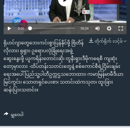
အ
သုတပဒေသာ အင်္ဂလိပ်စာ
ညွန်း
Learning English
စာမျက်နှာ
သို့
ဗွီအိုအေ လူမှုကွန်ယက်များ
0:00
59:24
ကျော်
ကြည့်
တိုက်ရိုက် လင့်ခ်
ရိုဟင်ဂျာတွေဘေးကင်းစွာပြန်နိုင်ဖို့ ဗြိတိန်
ရန်
လိုလား၊ ရုရှား-ဥရောပလုံခြုံရေးအဖွဲ့
ဘာသာစကားများ
ရှာဖွေ
ဆွေးနွေးဖို့ ယူကရိန်းတောင်းဆို၊ တူနီးရှားဒီမိုကရေစီ ကျဆုံး
ရန်
တော့မှာလား -ထိပ်တန်းသတင်းတွေနဲ့ စစ်ကောင်စီရဲ့ငြိမ်းချမ်း
နေရာ
ရေးအပေါ် ပြည်သူ့ပါတီဥက္ကဌသဘောထား၊ ကမာမြန်မာမီဒီယာ
သို့
မြင်ကွင်း၊ သောတရှင်ပေးစာ၊ သတင်းထဲကသုတ၊ ထူးခြား
ကျော်
ဆန်းပြားသတင်း။
ရန်
မျှဝေပါ