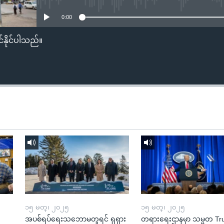
0:00
်နိုင်ပါသည်။
၁၅ မတ္၊ ၂၀၂၅
၁၅ မတ္၊ ၂၀၂၅
အပစ်ရပ်ရေးသဘောမတူရင် ရုရှား
တရားရေးဌာနမှာ သမ္မတ T