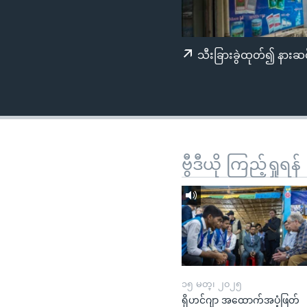
သုတပဒေသာ အင်္ဂလိပ်စာ
အ
ညွန်း
စာမျက်နှာ
သီးခြားခွဲထုတ်၍ နားဆင
သို့
ကျော်
ကြည့်
ရန်
ရှာဖွေ
ရန်
ဗွီဒီယို ကြည့်ရှုရန်
နေရာ
သို့
ကျော်
ရန်
၁၅ မတ္၊ ၂၀၂၅
ရိုဟင်ဂျာ အထောက်အပံ့ဖြတ်