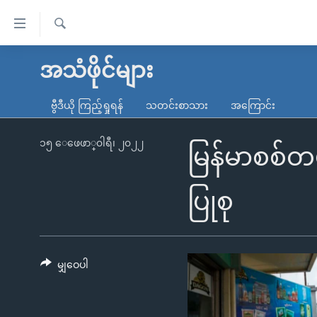
သုံး
ရ
ရှာဖွေ
လွယ်ကူ
မူလစာမျက်နှာ
အသံဖိုင်များ
ရ
စေ
မြန်မာ
လာ
ဗွီဒီယို ကြည့်ရှုရန်
သတင်းစာသား
အကြောင်း
သည့်
ဒ်
ကမ္ဘာ့သတင်းများ
Link
ဗွီဒီယို
နိုင်ငံတကာ
၁၅ ေဖေဖာ္၀ါရီ၊ ၂၀၂၂
မြန်မာစစ်တ
များ
သတင်းလွတ်လပ်ခွင့်
အမေရိကန်
ပင်မ
ရပ်ဝန်းတခု လမ်းတခု အလွန်
တရုတ်
ပြုစု
အကြောင်းအရာ
အင်္ဂလိပ်စာလေ့လာမယ်
အစ္စရေး-ပါလက်စတိုင်း
သို့
အပတ်စဉ်ကဏ္ဍများ
အမေရိကန်သုံးအီဒီယံ
ကျော်
ကြည့်
မျှဝေပါ
ရေဒီယိုနှင့်ရုပ်သံ အချက်အလက်များ
မကြေးမုံရဲ့ အင်္ဂလိပ်စာ
ရေဒီယို
ရန်
ရေဒီယို/တီဗွီအစီအစဉ်
ရုပ်ရှင်ထဲက အင်္ဂလိပ်စာ
တီဗွီ
ပင်မ