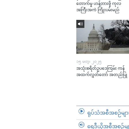
တောက်မှု ဟန့်တားဖို့ ကုလ
အကြီးအကဲ ကြိုးပမ်းမည်
၁၅ မတ္၊ ၂၀၂၅
အသုံးစရိတ်ဥပဒေကြမ်း ကန်
အထက်လွှတ်တော် အတည်ပြု
ရုပ်သံအစီအစဉ်မျာ
ရေဒီယိုအစီအစဉ်မျ