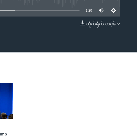
1:20
တိုက်ရိုက် လင့်ခ်
EMBED
rump