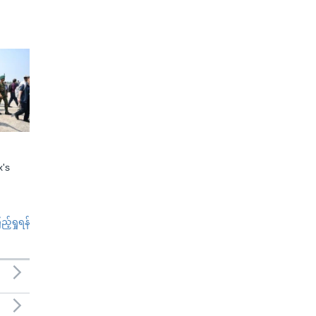
x's
်ရှုရန်