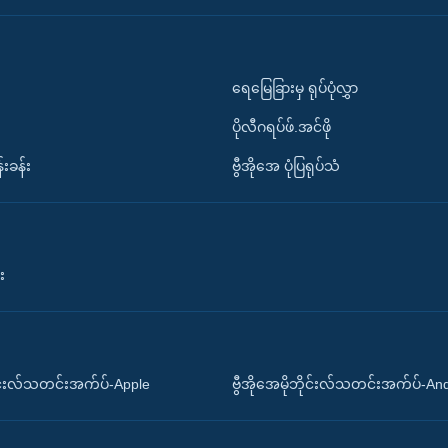
ရေမြေခြားမှ ရုပ်ပုံလွှာ
ပိုလီဂရပ်ဖ်.အင်ဖို
်းခန်း
ဗွီအိုအေ ပုံပြရုပ်သံ
း
ိုင်းလ်သတင်းအက်ပ်-Apple
ဗွီအိုအေမိုဘိုင်းလ်သတင်းအက်ပ်-An