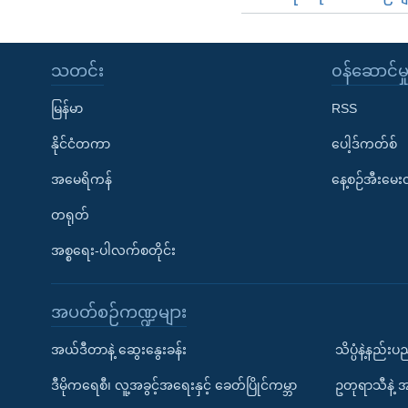
သတင်း
၀န်ဆောင်မှ
မြန်မာ
RSS
နိုင်ငံတကာ
ပေါ့ဒ်ကတ်စ်
အမေရိကန်
နေ့စဉ်အီးမေ
တရုတ်
အစ္စရေး-ပါလက်စတိုင်း
အပတ်စဉ်ကဏ္ဍများ
အယ်ဒီတာနဲ့ ဆွေးနွေးခန်း
သိပ္ပံနဲ့နည်း
ဒီမိုကရေစီ၊ လူ့အခွင့်အရေးနှင့် ခေတ်ပြိုင်ကမ္ဘာ
ဥတုရာသီနဲ့ 