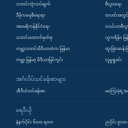
သတင်းသုံးသပ်ချက်
စီးပွားရေး
ဒီမိုကရေစီရေးရာ
တပတ်အတွင်
အမေရိကန်နိုင်ငံရေး
လယ်ယာစီးပွ
သတင်းထောက်မှတ်စု
ယူကရိန်း၊ မြန
ကမ္ဘာ့သတင်းမီဒီယာထဲက မြန်မာ
ထူးခြားဆန်း
ကမ္ဘာ့ မြန်မာ့ မီဒီယာမြင်ကွင်း
လူမှုရှုခင်း
အင်္ဂလိပ်သင်ခန်းစာများ
အီဒီယံသင်ခန်းစာ
မကြေးမုံရဲ့အင
ရေဒီယို
နံနက်ပိုင်း ၆း၀၀-ရး၀၀
ညပိုင်း ၉း၀