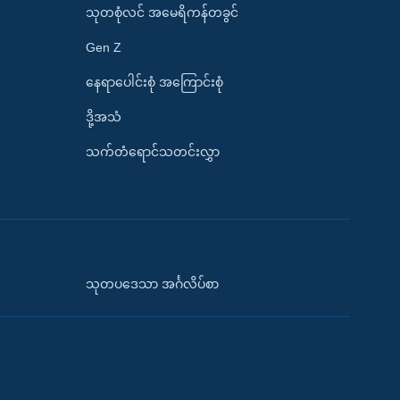
သုတစုံလင် အမေရိကန်တခွင်
Gen Z
နေရာပေါင်းစုံ အကြောင်းစုံ
ဒို့အသံ
သက်တံရောင်သတင်းလွှာ
သုတပဒေသာ အင်္ဂလိပ်စာ