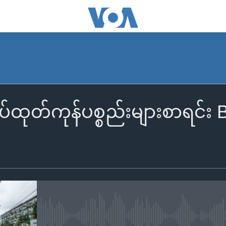
ပ်ထုတ်ကုန်ပစ္စည်းများစာရင်
No media source currently availa