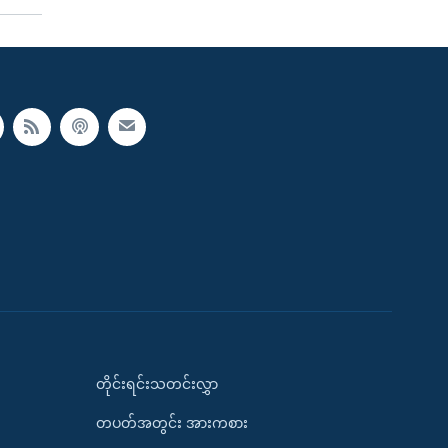
တိုင်းရင်းသတင်းလွှာ
တပတ်အတွင်း အားကစား