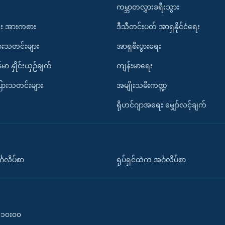
ကမ္ဘာတလွှားခရီးသွား
း အားကစား
ဒီသီတင်းပတ် အာရှနိုင်ငံရေး
ားသတင်းများ
အာရှစီးပွားရေး
်မာ နှိုင်းယှဉ်ချက်
ကျန်းမာရေး
ပြားသတင်းများ
အမျိုးသမီးကဏ္ဍ
ရိုဟင်ဂျာအရေး မျှော်လင့်ချက်
်္ဂလိပ်စာ
ရုပ်ရှင်ထဲက အင်္ဂလိပ်စာ
၀-၁၀း၀၀