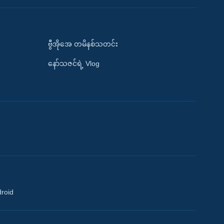
ဗွီအိုအေ တမိနစ်သတင်း
နော်သဇင်ရဲ့ Vlog
droid