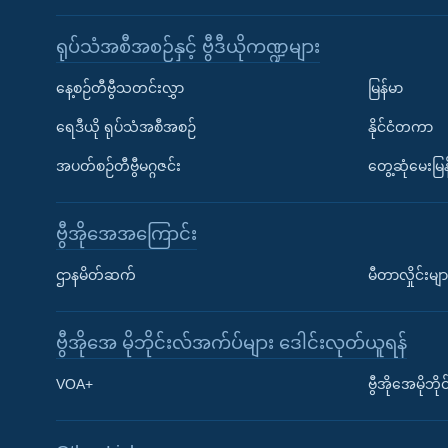
ရုပ်သံအစီအစဉ်နှင့် ဗွီဒီယိုကဏ္ဍများ
နေ့စဉ်တီဗွီသတင်းလွှာ
မြန်မာ
ရေဒီယို ရုပ်သံအစီအစဉ်
နိုင်ငံတကာ
အပတ်စဉ်တီဗွီမဂ္ဂဇင်း
တွေ့ဆုံမေးမြန
ဗွီအိုအေအကြောင်း
ဌာနမိတ်ဆက်
မီတာလှိုင်းမျာ
ဗွီအိုအေ မိုဘိုင်းလ်အက်ပ်များ ဒေါင်းလုတ်ယူရန်
Learning English
VOA+
ဗွီအိုအေမိုဘ
ဗွီအိုအေ လူမှုကွန်ယက်များ