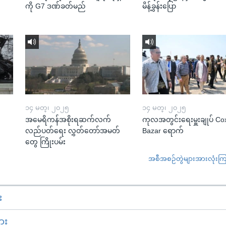
ကို G7 ဒဏ်ခတ်မည်
မိန့်ခွန်းပြော
၁၄ မတ္၊ ၂၀၂၅
၁၄ မတ္၊ ၂၀၂၅
အမေရိကန်အစိုးရဆက်လက်
ကုလအတွင်းရေးမှူးချုပ် Co
လည်ပတ်ရေး လွှတ်တော်အမတ်
Bazar ရောက်
တွေ ကြိုးပမ်း
အစီအစဉ်တွဲများအားလုံးကြည့
း
ား