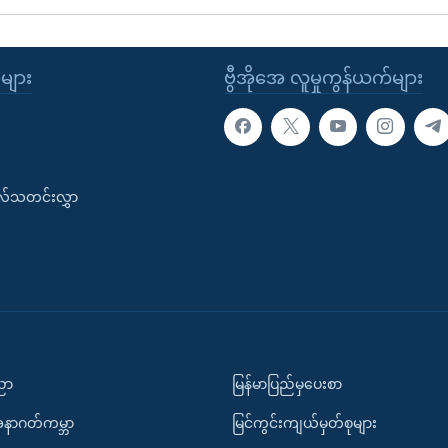
ုများ
ဗွီအိုအေ လူမှုကွန်ယက်များ
းလ်သတင်းလွှာ
ပညာ
မြန်မာပြည်မှပေးစာ
အနာဂတ်ကမ္ဘာ
မြင်ကွင်းကျယ်မှတ်စုများ