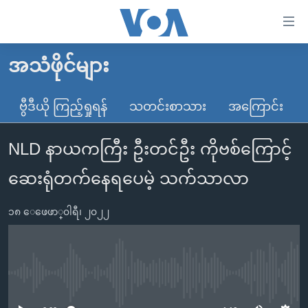
သုံး
ရ
လွယ်ကူ
အသံဖိုင်များ
မူလစာမျက်နှာ
စေ
မြန်မာ
ဗွီဒီယို ကြည့်ရှုရန်
သတင်းစာသား
အကြောင်း
သည့်
ကမ္ဘာ့သတင်းများ
Link
NLD နာယကကြီး ဦးတင်ဦး ကိုဗစ်‌ကြောင့်
ဗွီဒီယို
နိုင်ငံတကာ
များ
သတင်းလွတ်လပ်ခွင့်
အမေရိကန်
ဆေးရုံတက်နေရပေမဲ့ သက်သာလာ
ပင်မ
ရပ်ဝန်းတခု လမ်းတခု အလွန်
တရုတ်
အကြောင်းအရာ
၁၈ ေဖေဖာ္၀ါရီ၊ ၂၀၂၂
သို့
အင်္ဂလိပ်စာလေ့လာမယ်
အစ္စရေး-ပါလက်စတိုင်း
ကျော်
အပတ်စဉ်ကဏ္ဍများ
အမေရိကန်သုံးအီဒီယံ
ကြည့်
ရေဒီယိုနှင့်ရုပ်သံ အချက်အလက်များ
မကြေးမုံရဲ့ အင်္ဂလိပ်စာ
ရေဒီယို
ရန်
No media source currently available
ပင်မ
ရေဒီယို/တီဗွီအစီအစဉ်
ရုပ်ရှင်ထဲက အင်္ဂလိပ်စာ
တီဗွီ