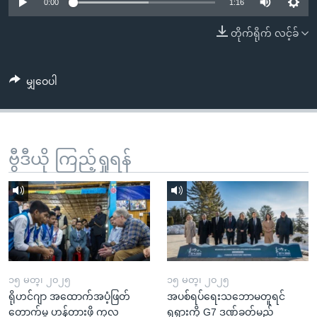
အ
0:00
1:16
သုတပဒေသာ အင်္ဂလိပ်စာ
ညွန်း
Learning English
တိုက်ရိုက် လင့်ခ်
စာမျက်နှာ
သို့
ဗွီအိုအေ လူမှုကွန်ယက်များ
ကျော်
မျှဝေပါ
ကြည့်
ရန်
ဘာသာစကားများ
ရှာဖွေ
ဗွီဒီယို ကြည့်ရှုရန်
ရန်
နေရာ
သို့
ကျော်
ရန်
၁၅ မတ္၊ ၂၀၂၅
၁၅ မတ္၊ ၂၀၂၅
ရိုဟင်ဂျာ အထောက်အပံ့ဖြတ်
အပစ်ရပ်ရေးသဘောမတူရင်
တောက်မှု ဟန့်တားဖို့ ကုလ
ရုရှားကို G7 ဒဏ်ခတ်မည်