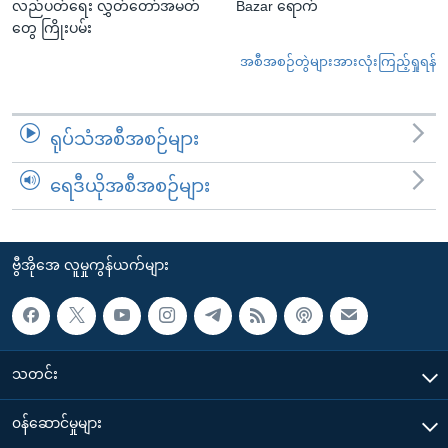
လည်ပတ်ရေး လွှတ်တော်အမတ်
Bazar ရောက်
တွေ ကြိုးပမ်း
အစီအစဉ်တွဲများအားလုံးကြည့်ရှုရန်
ရုပ်သံအစီအစဉ်များ
ရေဒီယိုအစီအစဉ်များ
ဗွီအိုအေ လူမှုကွန်ယက်များ
သတင်း
၀န်ဆောင်မှုများ