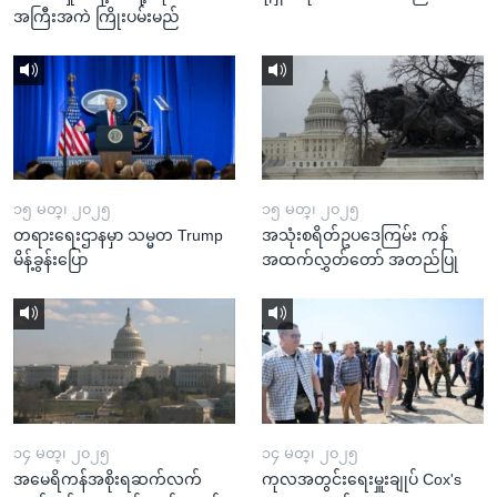
အကြီးအကဲ ကြိုးပမ်းမည်
၁၅ မတ္၊ ၂၀၂၅
၁၅ မတ္၊ ၂၀၂၅
တရားရေးဌာနမှာ သမ္မတ Trump
အသုံးစရိတ်ဥပဒေကြမ်း ကန်
မိန့်ခွန်းပြော
အထက်လွှတ်တော် အတည်ပြု
၁၄ မတ္၊ ၂၀၂၅
၁၄ မတ္၊ ၂၀၂၅
အမေရိကန်အစိုးရဆက်လက်
ကုလအတွင်းရေးမှူးချုပ် Cox's