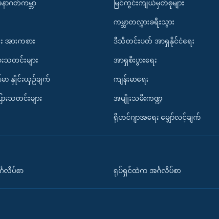
အနာဂတ်ကမ္ဘာ
မြင်ကွင်းကျယ်မှတ်စုများ
ကမ္ဘာတလွှားခရီးသွား
း အားကစား
ဒီသီတင်းပတ် အာရှနိုင်ငံရေး
ားသတင်းများ
အာရှစီးပွားရေး
်မာ နှိုင်းယှဉ်ချက်
ကျန်းမာရေး
ပြားသတင်းများ
အမျိုးသမီးကဏ္ဍ
ရိုဟင်ဂျာအရေး မျှော်လင့်ချက်
်္ဂလိပ်စာ
ရုပ်ရှင်ထဲက အင်္ဂလိပ်စာ