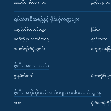
နံနက်ပိုင်း ၆း၀၀-ရး၀၀
ညပိုင်း ၉း၀
ရုပ်သံအစီအစဉ်နှင့် ဗွီဒီယိုကဏ္ဍများ
နေ့စဉ်တီဗွီသတင်းလွှာ
မြန်မာ
ရေဒီယို ရုပ်သံအစီအစဉ်
နိုင်ငံတကာ
အပတ်စဉ်တီဗွီမဂ္ဂဇင်း
တွေ့ဆုံမေးမြန
ဗွီအိုအေအကြောင်း
ဌာနမိတ်ဆက်
မီတာလှိုင်းမျာ
ဗွီအိုအေ မိုဘိုင်းလ်အက်ပ်များ ဒေါင်းလုတ်ယူရန်
Learning English
VOA+
ဗွီအိုအေမိုဘ
ဗွီအိုအေ လူမှုကွန်ယက်များ