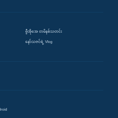
ဗွီအိုအေ တမိနစ်သတင်း
နော်သဇင်ရဲ့ Vlog
droid