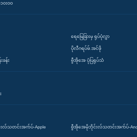
၀-၁၀း၀၀
ရေမြေခြားမှ ရုပ်ပုံလွှာ
ပိုလီဂရပ်ဖ်.အင်ဖို
်းခန်း
ဗွီအိုအေ ပုံပြရုပ်သံ
း
ိုင်းလ်သတင်းအက်ပ်-Apple
ဗွီအိုအေမိုဘိုင်းလ်သတင်းအက်ပ်-An