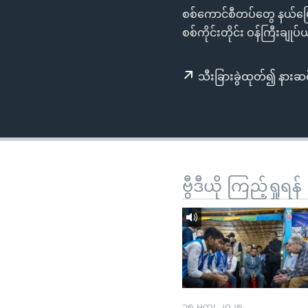
သုတပဒေသာ အင်္ဂလိပ်စာ
အ
စစ်ကောင်စီတပ်တွေ နယ်မြေရ
ညွန်း
စစ်ကိုင်းတိုင်း ဝန်ကြီးချုပ
စာမျက်နှာ
သို့
သီးခြားခွဲထုတ်၍ နားဆင
ကျော်
ကြည့်
ရန်
ရှာဖွေ
ရန်
နေရာ
ဗွီဒီယို ကြည့်ရှုရန်
သို့
ကျော်
ရန်
၁၅ မတ္၊ ၂၀၂၅