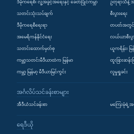
ဒီမိုကရေစီ၊ လူ့အခွင့်အရေးနှင့် ခေတ်ပြိုင်ကမ္ဘာ
ဥတုရာသီနဲ့ 
သတင်းသုံးသပ်ချက်
စီးပွားရေး
ဒီမိုကရေစီရေးရာ
တပတ်အတွင်
အမေရိကန်နိုင်ငံရေး
လယ်ယာစီးပွ
သတင်းထောက်မှတ်စု
ယူကရိန်း၊ မြန
ကမ္ဘာ့သတင်းမီဒီယာထဲက မြန်မာ
ထူးခြားဆန်း
ကမ္ဘာ့ မြန်မာ့ မီဒီယာမြင်ကွင်း
လူမှုရှုခင်း
အင်္ဂလိပ်သင်ခန်းစာများ
အီဒီယံသင်ခန်းစာ
မကြေးမုံရဲ့အင
ရေဒီယို