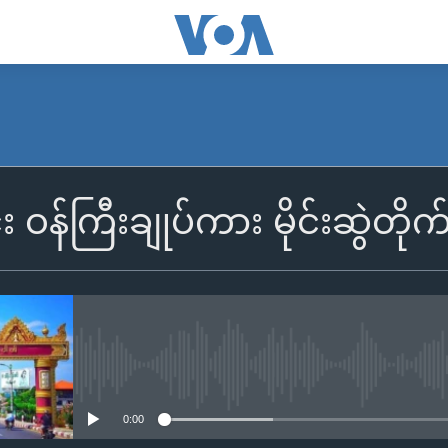
်း ဝန်ကြီးချုပ်ကား မိုင်းဆွဲတိုက
No media source currently availa
0:00