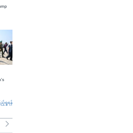
rump
x's
်ရှုရန်