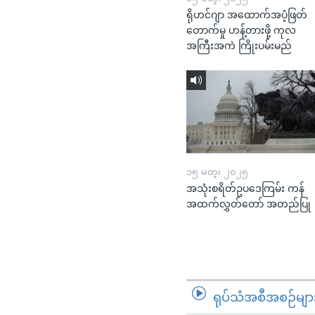
ရိုဟင်ဂျာ အထောက်အပံ့ဖြတ်
တောက်မှု ဟန့်တားဖို့ ကုလ
အကြီးအကဲ ကြိုးပမ်းမည်
၁၅ မတ္၊ ၂၀၂၅
အသုံးစရိတ်ဥပဒေကြမ်း ကန်
အထက်လွှတ်တော် အတည်ပြု
ရုပ်သံအစီအစဉ်မျာ