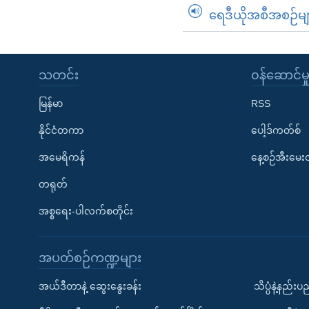
ရေဒီယိုအစီအစဉ်မျ
သတင်း
၀န်ဆောင်မှ
မြန်မာ
RSS
နိုင်ငံတကာ
ပေါ့ဒ်ကတ်စ်
အမေရိကန်
နေ့စဉ်အီးမေ
တရုတ်
အစ္စရေး-ပါလက်စတိုင်း
အပတ်စဉ်ကဏ္ဍများ
အယ်ဒီတာနဲ့ ဆွေးနွေးခန်း
သိပ္ပံနဲ့နည်း