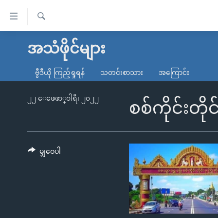
သုံး
ရ
ရှာဖွေ
လွယ်ကူ
မူလစာမျက်နှာ
အသံဖိုင်များ
ရ
စေ
မြန်မာ
လာ
ဗွီဒီယို ကြည့်ရှုရန်
သတင်းစာသား
အကြောင်း
သည့်
ဒ်
ကမ္ဘာ့သတင်းများ
Link
ဗွီဒီယို
နိုင်ငံတကာ
၂၂ ေဖေဖာ္၀ါရီ၊ ၂၀၂၂
စစ်ကိုင်းတိုင
များ
သတင်းလွတ်လပ်ခွင့်
အမေရိကန်
ပင်မ
ရပ်ဝန်းတခု လမ်းတခု အလွန်
တရုတ်
အကြောင်းအရာ
အင်္ဂလိပ်စာလေ့လာမယ်
အစ္စရေး-ပါလက်စတိုင်း
မျှဝေပါ
သို့
အပတ်စဉ်ကဏ္ဍများ
အမေရိကန်သုံးအီဒီယံ
ကျော်
ကြည့်
ရေဒီယိုနှင့်ရုပ်သံ အချက်အလက်များ
မကြေးမုံရဲ့ အင်္ဂလိပ်စာ
ရေဒီယို
ရန်
ရေဒီယို/တီဗွီအစီအစဉ်
ရုပ်ရှင်ထဲက အင်္ဂလိပ်စာ
တီဗွီ
ပင်မ