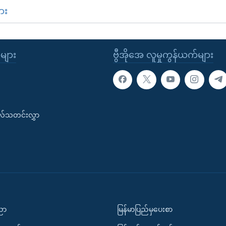
ား
ုများ
ဗွီအိုအေ လူမှုကွန်ယက်များ
းလ်သတင်းလွှာ
ပညာ
မြန်မာပြည်မှပေးစာ