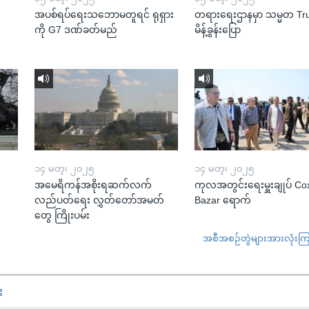
အပစ်ရပ်ရေးသဘောမတူရင် ရုရှား
တရားရေးဌာနမှာ သမ္မတ T
ကို G7 ဒဏ်ခတ်မည်
မိန့်ခွန်းပြော
၁၄ မတ္၊ ၂၀၂၅
၁၄ မတ္၊ ၂၀၂၅
အမေရိကန်အစိုးရဆက်လက်
ကုလအတွင်းရေးမှူးချုပ် Co
လည်ပတ်ရေး လွှတ်တော်အမတ်
Bazar ရောက်
တွေ ကြိုးပမ်း
အစီအစဉ်တွဲများအားလုံးကြည့
း