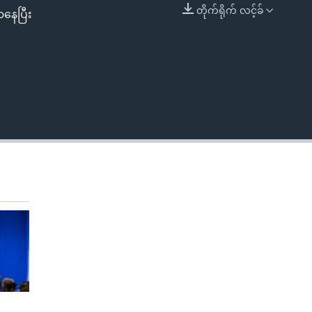
တိုက်ရိုက် လင့်ခ်
ာနေပြီး
EMBED