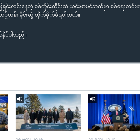
ှင်းလင်းနေတဲ့ စစ်ကိုင်းတိုင်းထဲ ယင်းမာပင်ဘက်မှာ စစ်ရေးတင်းမ
်ယာဉ်တန်း မိုင်းဆွဲ တိုက်ခိုက်ခံရပါတယ်။
်နိုင်ပါသည်။
၁၅ မတ္၊ ၂၀၂၅
၁၅ မတ္၊ ၂၀၂၅