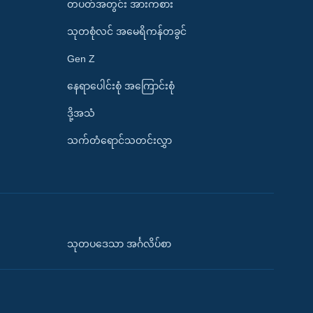
တပတ်အတွင်း အားကစား
သုတစုံလင် အမေရိကန်တခွင်
Gen Z
နေရာပေါင်းစုံ အကြောင်းစုံ
ဒို့အသံ
သက်တံရောင်သတင်းလွှာ
သုတပဒေသာ အင်္ဂလိပ်စာ