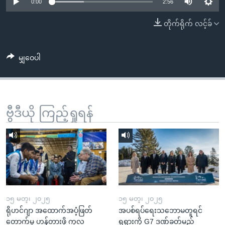
အ
0:00
2:56
သုတပဒေသာ အင်္ဂလိပ်စာ
ညွန်း
Learning English
တိုက်ရိုက် လင့်ခ်
စာမျက်နှာ
သို့
ဗွီအိုအေ လူမှုကွန်ယက်များ
ကျော်
မျှဝေပါ
ကြည့်
ရန်
ဘာသာစကားများ
ရှာဖွေ
ဗွီဒီယို ကြည့်ရှုရန်
ရန်
နေရာ
သို့
ကျော်
ရန်
၁၅ မတ္၊ ၂၀၂၅
၁၅ မတ္၊ ၂၀၂၅
ရိုဟင်ဂျာ အထောက်အပံ့ဖြတ်
အပစ်ရပ်ရေးသဘောမတူရင်
တောက်မှု ဟန့်တားဖို့ ကုလ
ရုရှားကို G7 ဒဏ်ခတ်မည်