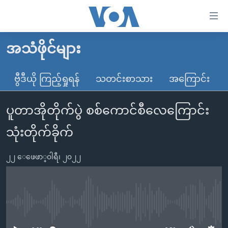
သုံး
ရ
လွယ်ကူ
အသံဖိုင်များ
မူလစာမျက်နှာ
စေ
မြန်မာ
ဗွီဒီယို ကြည့်ရှုရန်
သတင်းစာသား
အကြောင်း
သည့်
ကမ္ဘာ့သတင်းများ
Link
ပူတာအိုတိုက်ပွဲ စစ်ကောင်စီလေကြောင်း
ဗွီဒီယို
နိုင်ငံတကာ
များ
သတင်းလွတ်လပ်ခွင့်
အမေရိကန်
သုံးတိုက်ခိုက်
ပင်မ
ရပ်ဝန်းတခု လမ်းတခု အလွန်
တရုတ်
အကြောင်းအရာ
၂၂ ေဖေဖာ္၀ါရီ၊ ၂၀၂၂
သို့
အင်္ဂလိပ်စာလေ့လာမယ်
အစ္စရေး-ပါလက်စတိုင်း
ကျော်
အပတ်စဉ်ကဏ္ဍများ
အမေရိကန်သုံးအီဒီယံ
ကြည့်
ရေဒီယိုနှင့်ရုပ်သံ အချက်အလက်များ
မကြေးမုံရဲ့ အင်္ဂလိပ်စာ
ရေဒီယို
ရန်
No media source currently available
ပင်မ
ရေဒီယို/တီဗွီအစီအစဉ်
ရုပ်ရှင်ထဲက အင်္ဂလိပ်စာ
တီဗွီ