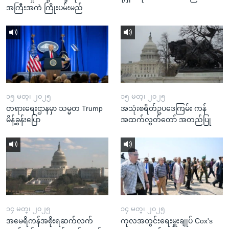
အကြီးအကဲ ကြိုးပမ်းမည်
၁၅ မတ္၊ ၂၀၂၅
၁၅ မတ္၊ ၂၀၂၅
တရားရေးဌာနမှာ သမ္မတ Trump
အသုံးစရိတ်ဥပဒေကြမ်း ကန်
မိန့်ခွန်းပြော
အထက်လွှတ်တော် အတည်ပြု
၁၄ မတ္၊ ၂၀၂၅
၁၄ မတ္၊ ၂၀၂၅
အမေရိကန်အစိုးရဆက်လက်
ကုလအတွင်းရေးမှူးချုပ် Cox's