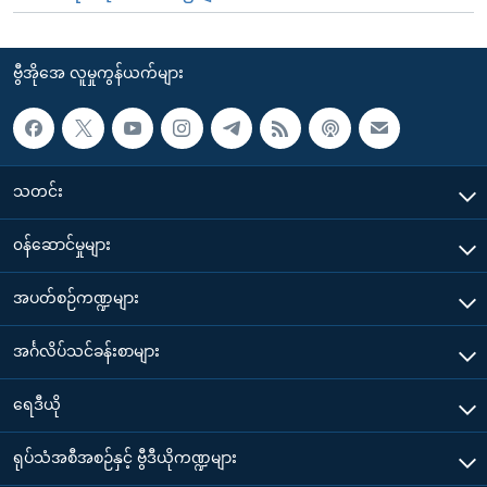
ဗွီအိုအေ လူမှုကွန်ယက်များ
သတင်း
၀န်ဆောင်မှုများ
အပတ်စဉ်ကဏ္ဍများ
အင်္ဂလိပ်သင်ခန်းစာများ
ရေဒီယို
ရုပ်သံအစီအစဉ်နှင့် ဗွီဒီယိုကဏ္ဍများ