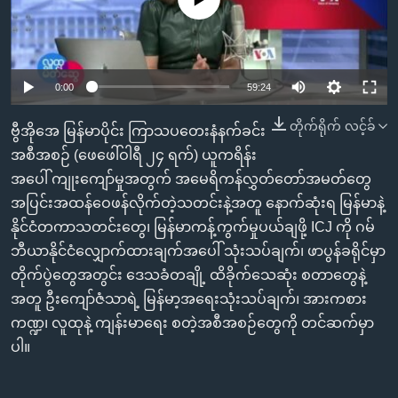
အ
သုတပဒေသာ အင်္ဂလိပ်စာ
ညွန်း
Learning English
စာမျက်နှာ
သို့
ဗွီအိုအေ လူမှုကွန်ယက်များ
0:00
59:24
ကျော်
ကြည့်
တိုက်ရိုက် လင့်ခ်
ဗွီအိုအေ မြန်မာပိုင်း ကြာသပတေးနံနက်ခင်း
ရန်
အစီအစဉ် (ဖေဖေါ်ဝါရီ ၂၄ ရက်) ယူကရိန်း
ဘာသာစကားများ
ရှာဖွေ
အပေါ် ကျုးကျော်မှုအတွက် အမေရိကန်လွှတ်တော်အမတ်တွေ
ရန်
အပြင်းအထန်ဝေဖန်လိုက်တဲ့သတင်းနဲ့အတူ နောက်ဆုံးရ မြန်မာနဲ့
နေရာ
နိုင်ငံတကာသတင်းတွေ၊ မြန်မာကန့်ကွက်မှုပယ်ချဖို့ ICJ ကို ဂမ်
သို့
ဘီယာနိုင်ငံလျှောက်ထားချက်အပေါ် သုံးသပ်ချက်၊ ဖာပွန်ခရိုင်မှာ
ကျော်
တိုက်ပွဲတွေအတွင်း ဒေသခံတချို့ ထိခိုက်သေဆုံး စတာတွေနဲ့
ရန်
အတူ ဦးကျော်ဇံသာရဲ့ မြန်မာ့အရေးသုံးသပ်ချက်၊ အားကစား
ကဏ္ဍ၊ လူထုနဲ့ ကျန်းမာရေး စတဲ့အစီအစဉ်တွေကို တင်ဆက်မှာ
ပါ။