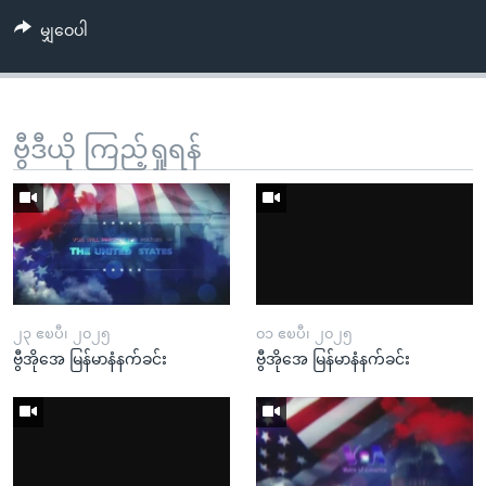
မျှဝေပါ
ဗွီဒီယို ကြည့်ရှုရန်
၂၃ ဧၿပီ၊ ၂၀၂၅
၀၁ ဧၿပီ၊ ၂၀၂၅
ဗွီအိုအေ မြန်မာနံနက်ခင်း
ဗွီအိုအေ မြန်မာနံနက်ခင်း