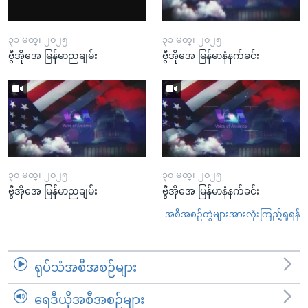
၃၁ မတ္၊ ၂၀၂၅
၃၁ မတ္၊ ၂၀၂၅
ဗွီအိုအေ မြန်မာညချမ်း
ဗွီအိုအေ မြန်မာနံနက်ခင်း
၃၀ မတ္၊ ၂၀၂၅
၃၀ မတ္၊ ၂၀၂၅
ဗွီအိုအေ မြန်မာညချမ်း
ဗွီအိုအေ မြန်မာနံနက်ခင်း
အစီအစဉ်တွဲများအားလုံးကြည့်ရှုရန်
ရုပ်သံအစီအစဉ်များ
ရေဒီယိုအစီအစဉ်များ