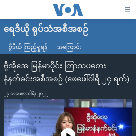
သုံး
ရ
လွယ်ကူ
ရေဒီယို ရုပ်သံအစီအစဉ်
မူလစာမျက်နှာ
စေ
မြန်မာ
ဗွီဒီယို ကြည့်ရှုရန်
အကြောင်း
သည့်
ကမ္ဘာ့သတင်းများ
Link
ဗွီအိုအေ မြန်မာပိုင်း ကြာသပတေး
ဗွီဒီယို
နိုင်ငံတကာ
များ
သတင်းလွတ်လပ်ခွင့်
အမေရိကန်
နံနက်ခင်းအစီအစဉ် (ဖေဖေါ်ဝါရီ ၂၄ ရက်)
ပင်မ
ရပ်ဝန်းတခု လမ်းတခု အလွန်
တရုတ်
အကြောင်းအရာ
၂၄ ေဖေဖာ္၀ါရီ၊ ၂၀၂၂
သို့
အင်္ဂလိပ်စာလေ့လာမယ်
အစ္စရေး-ပါလက်စတိုင်း
ကျော်
အပတ်စဉ်ကဏ္ဍများ
အမေရိကန်သုံးအီဒီယံ
ကြည့်
ရေဒီယိုနှင့်ရုပ်သံ အချက်အလက်များ
မကြေးမုံရဲ့ အင်္ဂလိပ်စာ
ရေဒီယို
ရန်
ပင်မ
ရေဒီယို/တီဗွီအစီအစဉ်
ရုပ်ရှင်ထဲက အင်္ဂလိပ်စာ
တီဗွီ
No media source currently available