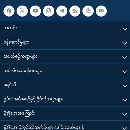
သတင်း
၀န်ဆောင်မှုများ
အပတ်စဉ်ကဏ္ဍများ
အင်္ဂလိပ်သင်ခန်းစာများ
ရေဒီယို
ရုပ်သံအစီအစဉ်နှင့် ဗွီဒီယိုကဏ္ဍများ
ဗွီအိုအေအကြောင်း
ဗွီအိုအေ မိုဘိုင်းလ်အက်ပ်များ ဒေါင်းလုတ်ယူရန်