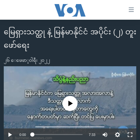
သုံး
ရ
လွယ်ကူ
မြေရှားသတ္ထု နဲ့ မြန်မာနိုင်ငံ အပိုင်း (၂) တူး
မူလစာမျက်နှာ
စေ
ဖော်ရေး
မြန်မာ
သည့်
ကမ္ဘာ့သတင်းများ
Link
၂၆ ေဖေဖာ္၀ါရီ၊ ၂၀၂၂
ဗွီဒီယို
နိုင်ငံတကာ
များ
သတင်းလွတ်လပ်ခွင့်
အမေရိကန်
ပင်မ
ရပ်ဝန်းတခု လမ်းတခု အလွန်
တရုတ်
အကြောင်းအရာ
သို့
အင်္ဂလိပ်စာလေ့လာမယ်
အစ္စရေး-ပါလက်စတိုင်း
No media source currently available
ကျော်
အပတ်စဉ်ကဏ္ဍများ
အမေရိကန်သုံးအီဒီယံ
ကြည့်
ရေဒီယိုနှင့်ရုပ်သံ အချက်အလက်များ
မကြေးမုံရဲ့ အင်္ဂလိပ်စာ
ရေဒီယို
ရန်
ပင်မ
ရေဒီယို/တီဗွီအစီအစဉ်
ရုပ်ရှင်ထဲက အင်္ဂလိပ်စာ
တီဗွီ
0:00
7:33