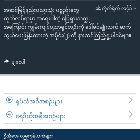
အ
သုတပဒေသာ အင်္ဂလိပ်စာ
တိုက်ရိုက် လင့်ခ်
အဆင်မြင့်နည်းပညာသုံး ပစ္စည်းတွေ
ညွန်း
Learning English
ထုတ်လုပ်ရာမှာ အရေးပါတဲ့ မြေရှားသတ္ထု
စာမျက်နှာ
အကြောင်း ကျွမ်းကျင်ပညာရှင်တဦးကို ဒေါ်ခင်မျိုးသက် ဆက်
သို့
ဗွီအိုအေ လူမှုကွန်ယက်များ
သွယ်မေးမြန်းထားတဲ့ အပိုင်း(၂) ကို နားဆင်ကြည့်ရှု့ပါခင်ဗျာ။
ကျော်
ကြည့်
ရန်
ဘာသာစကားများ
ရှာဖွေ
မျှဝေပါ
ရန်
နေရာ
သို့
ကျော်
ရုပ်သံအစီအစဉ်များ
ရန်
ရေဒီယိုအစီအစဉ်များ
ဗွီအိုအေ လူမှုကွန်ယက်များ