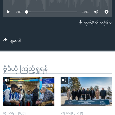
No media source currently available
အ
သုတပဒေသာ အင်္ဂလိပ်စာ
ညွန်း
Learning English
0:00
11:11
စာမျက်နှာ
သို့
ဗွီအိုအေ လူမှုကွန်ယက်များ
တိုက်ရိုက် လင့်ခ်
ကျော်
ကြည့်
မျှဝေပါ
ရန်
ဘာသာစကားများ
ရှာဖွေ
ရန်
နေရာ
ဗွီဒီယို ကြည့်ရှုရန်
သို့
ကျော်
ရန်
၁၅ မတ္၊ ၂၀၂၅
၁၅ မတ္၊ ၂၀၂၅