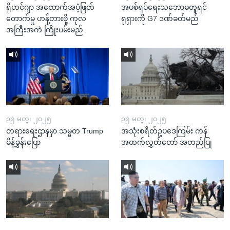
ရိုဟင်ဂျာ အထောက်အပံ့ဖြတ်
အပစ်ရပ်ရေးသဘောမတူရင်
တောက်မှု ဟန့်တားဖို့ ကုလ
ရုရှားကို G7 ဒဏ်ခတ်မည်
အကြီးအကဲ ကြိုးပမ်းမည်
၁၅ မတ္၊ ၂၀၂၅
၁၅ မတ္၊ ၂၀၂၅
တရားရေးဌာနမှာ သမ္မတ Trump
အသုံးစရိတ်ဥပဒေကြမ်း ကန်
မိန့်ခွန်းပြော
အထက်လွှတ်တော် အတည်ပြု