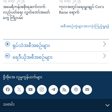
၁၄ မတ္၊ ၂၀၂၅
၁၄ မတ္၊ ၂၀၂၅
အမေရိကန်အစိုးရဆက်လက်
ကုလအတွင်းရေးမှူးချုပ် Cox's
လည်ပတ်ရေး လွှတ်တော်အမတ်
Bazar ရောက်
တွေ ကြိုးပမ်း
အစီအစဉ်တွဲများအားလုံးကြည့်ရှုရန်
ရုပ်သံအစီအစဉ်များ
ရေဒီယိုအစီအစဉ်များ
ဗွီအိုအေ လူမှုကွန်ယက်များ
သတင်း