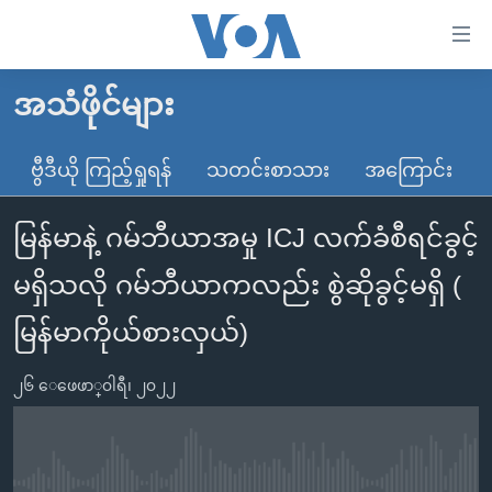
သုံး
ရ
လွယ်ကူ
အသံဖိုင်များ
မူလစာမျက်နှာ
စေ
မြန်မာ
ဗွီဒီယို ကြည့်ရှုရန်
သတင်းစာသား
အကြောင်း
သည့်
ကမ္ဘာ့သတင်းများ
Link
မြန်မာနဲ့ ဂမ်ဘီယာအမှု ICJ လက်ခံစီရင်ခွင့်
ဗွီဒီယို
နိုင်ငံတကာ
များ
သတင်းလွတ်လပ်ခွင့်
အမေရိကန်
မရှိသလို ဂမ်ဘီယာကလည်း စွဲဆိုခွင့်မရှိ (
ပင်မ
ရပ်ဝန်းတခု လမ်းတခု အလွန်
တရုတ်
အကြောင်းအရာ
မြန်မာကိုယ်စားလှယ်)
သို့
အင်္ဂလိပ်စာလေ့လာမယ်
အစ္စရေး-ပါလက်စတိုင်း
ကျော်
၂၆ ေဖေဖာ္၀ါရီ၊ ၂၀၂၂
အပတ်စဉ်ကဏ္ဍများ
အမေရိကန်သုံးအီဒီယံ
ကြည့်
ရေဒီယိုနှင့်ရုပ်သံ အချက်အလက်များ
မကြေးမုံရဲ့ အင်္ဂလိပ်စာ
ရေဒီယို
ရန်
ပင်မ
ရေဒီယို/တီဗွီအစီအစဉ်
ရုပ်ရှင်ထဲက အင်္ဂလိပ်စာ
တီဗွီ