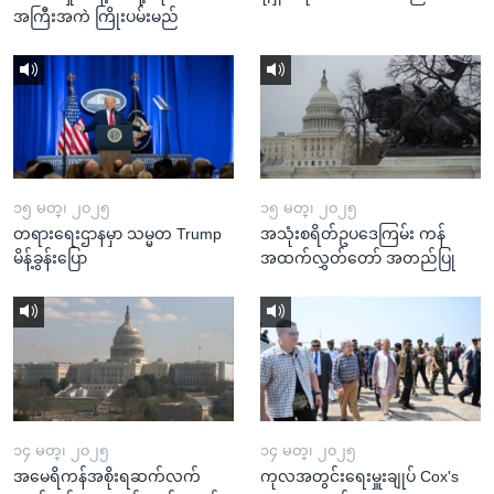
အကြီးအကဲ ကြိုးပမ်းမည်
၁၅ မတ္၊ ၂၀၂၅
၁၅ မတ္၊ ၂၀၂၅
တရားရေးဌာနမှာ သမ္မတ Trump
အသုံးစရိတ်ဥပဒေကြမ်း ကန်
မိန့်ခွန်းပြော
အထက်လွှတ်တော် အတည်ပြု
၁၄ မတ္၊ ၂၀၂၅
၁၄ မတ္၊ ၂၀၂၅
အမေရိကန်အစိုးရဆက်လက်
ကုလအတွင်းရေးမှူးချုပ် Cox's