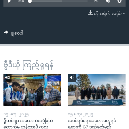
အ
0:00
1:40
သုတပဒေသာ အင်္ဂလိပ်စာ
ညွန်း
Learning English
တိုက်ရိုက် လင့်ခ်
စာမျက်နှာ
သို့
ဗွီအိုအေ လူမှုကွန်ယက်များ
ကျော်
မျှဝေပါ
ကြည့်
ရန်
ဘာသာစကားများ
ရှာဖွေ
ဗွီဒီယို ကြည့်ရှုရန်
ရန်
နေရာ
သို့
ကျော်
ရန်
၁၅ မတ္၊ ၂၀၂၅
၁၅ မတ္၊ ၂၀၂၅
ရိုဟင်ဂျာ အထောက်အပံ့ဖြတ်
အပစ်ရပ်ရေးသဘောမတူရင်
တောက်မှု ဟန့်တားဖို့ ကုလ
ရုရှားကို G7 ဒဏ်ခတ်မည်