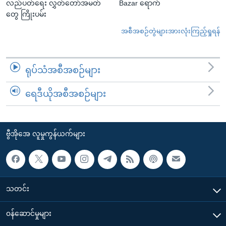
လည်ပတ်ရေး လွှတ်တော်အမတ်
Bazar ရောက်
တွေ ကြိုးပမ်း
အစီအစဉ်တွဲများအားလုံးကြည့်ရှုရန်
ရုပ်သံအစီအစဉ်များ
ရေဒီယိုအစီအစဉ်များ
ဗွီအိုအေ လူမှုကွန်ယက်များ
သတင်း
၀န်ဆောင်မှုများ