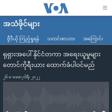
သုံး
ရ
လွယ်ကူ
အသံဖိုင်များ
မူလစာမျက်နှာ
စေ
မြန်မာ
ဗွီဒီယို ကြည့်ရှုရန်
သတင်းစာသား
အကြောင်း
သည့်
ကမ္ဘာ့သတင်းများ
Link
ရုရှားအပေါ် နိုင်ငံတကာ အရေးယူမှုများ
ဗွီဒီယို
နိုင်ငံတကာ
များ
သတင်းလွတ်လပ်ခွင့်
အမေရိကန်
တောင်ကိုရီးယား ထောက်ခံပါဝင်မည်
ပင်မ
ရပ်ဝန်းတခု လမ်းတခု အလွန်
တရုတ်
အကြောင်းအရာ
၂၆ ေဖေဖာ္၀ါရီ၊ ၂၀၂၂
သို့
အင်္ဂလိပ်စာလေ့လာမယ်
အစ္စရေး-ပါလက်စတိုင်း
ကျော်
အပတ်စဉ်ကဏ္ဍများ
အမေရိကန်သုံးအီဒီယံ
ကြည့်
ရေဒီယိုနှင့်ရုပ်သံ အချက်အလက်များ
မကြေးမုံရဲ့ အင်္ဂလိပ်စာ
ရေဒီယို
ရန်
No media source currently available
ပင်မ
ရေဒီယို/တီဗွီအစီအစဉ်
ရုပ်ရှင်ထဲက အင်္ဂလိပ်စာ
တီဗွီ