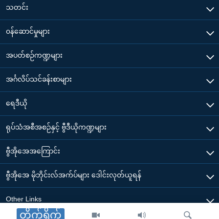
သတင်း
၀န်ဆောင်မှုများ
အပတ်စဉ်ကဏ္ဍများ
အင်္ဂလိပ်သင်ခန်းစာများ
ရေဒီယို
ရုပ်သံအစီအစဉ်နှင့် ဗွီဒီယိုကဏ္ဍများ
ဗွီအိုအေအကြောင်း
ဗွီအိုအေ မိုဘိုင်းလ်အက်ပ်များ ဒေါင်းလုတ်ယူရန်
Other Links
တိုက်ရိုက်