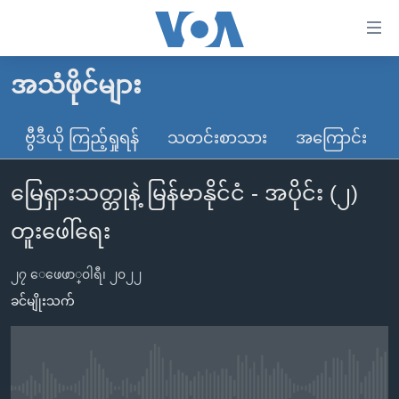
သုံး
ရ
လွယ်ကူ
အသံဖိုင်များ
မူလစာမျက်နှာ
စေ
မြန်မာ
ဗွီဒီယို ကြည့်ရှုရန်
သတင်းစာသား
အကြောင်း
သည့်
ကမ္ဘာ့သတင်းများ
Link
မြေရှားသတ္တုနဲ့ မြန်မာနိုင်ငံ - အပိုင်း (၂)
ဗွီဒီယို
နိုင်ငံတကာ
များ
သတင်းလွတ်လပ်ခွင့်
အမေရိကန်
တူးဖေါ်ရေး
ပင်မ
ရပ်ဝန်းတခု လမ်းတခု အလွန်
တရုတ်
အကြောင်းအရာ
၂၇ ေဖေဖာ္၀ါရီ၊ ၂၀၂၂
သို့
အင်္ဂလိပ်စာလေ့လာမယ်
အစ္စရေး-ပါလက်စတိုင်း
ခင်မျိုးသက်
ကျော်
အပတ်စဉ်ကဏ္ဍများ
အမေရိကန်သုံးအီဒီယံ
ကြည့်
ရေဒီယိုနှင့်ရုပ်သံ အချက်အလက်များ
မကြေးမုံရဲ့ အင်္ဂလိပ်စာ
ရေဒီယို
ရန်
ပင်မ
ရေဒီယို/တီဗွီအစီအစဉ်
ရုပ်ရှင်ထဲက အင်္ဂလိပ်စာ
တီဗွီ