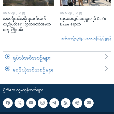
၁၄ မတ္၊ ၂၀၂၅
၁၄ မတ္၊ ၂၀၂၅
အမေရိကန်အစိုးရဆက်လက်
ကုလအတွင်းရေးမှူးချုပ် Cox's
လည်ပတ်ရေး လွှတ်တော်အမတ်
Bazar ရောက်
တွေ ကြိုးပမ်း
အစီအစဉ်တွဲများအားလုံးကြည့်ရှုရန်
ရုပ်သံအစီအစဉ်များ
ရေဒီယိုအစီအစဉ်များ
ဗွီအိုအေ လူမှုကွန်ယက်များ