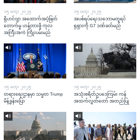
၁၅ မတ္၊ ၂၀၂၅
၁၅ မတ္၊ ၂၀၂၅
ရိုဟင်ဂျာ အထောက်အပံ့ဖြတ်
အပစ်ရပ်ရေးသဘောမတူရင်
တောက်မှု ဟန့်တားဖို့ ကုလ
ရုရှားကို G7 ဒဏ်ခတ်မည်
အကြီးအကဲ ကြိုးပမ်းမည်
၁၅ မတ္၊ ၂၀၂၅
၁၅ မတ္၊ ၂၀၂၅
တရားရေးဌာနမှာ သမ္မတ Trump
အသုံးစရိတ်ဥပဒေကြမ်း ကန်
မိန့်ခွန်းပြော
အထက်လွှတ်တော် အတည်ပြု