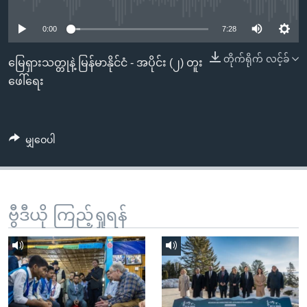
No media source currently available
အ
သုတပဒေသာ အင်္ဂလိပ်စာ
ညွန်း
Learning English
0:00
7:28
စာမျက်နှာ
သို့
တိုက်ရိုက် လင့်ခ်
ဗွီအိုအေ လူမှုကွန်ယက်များ
မြေရှားသတ္တုနဲ့ မြန်မာနိုင်ငံ - အပိုင်း (၂) တူး
ကျော်
ဖေါ်ရေး
ကြည့်
ရန်
ဘာသာစကားများ
ရှာဖွေ
မျှဝေပါ
ရန်
နေရာ
သို့
ကျော်
ဗွီဒီယို ကြည့်ရှုရန်
ရန်