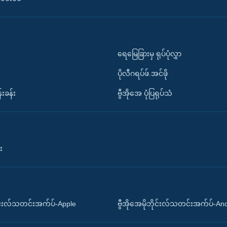
ရေမြေခြားမှ ရုပ်ပုံလွှာ
ပိုလီဂရပ်ဖ်.အင်ဖို
်းခန်း
ဗွီအိုအေ ပုံပြရုပ်သံ
း
ိုင်းလ်သတင်းအက်ပ်-Apple
ဗွီအိုအေမိုဘိုင်းလ်သတင်းအက်ပ်-An