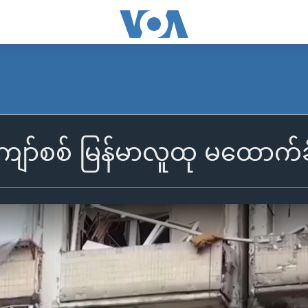
ကျော်စစ် မြန်မာလူထု မထောက်ခ