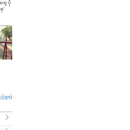
ွေ ပို
စု”
်ရှုရန်