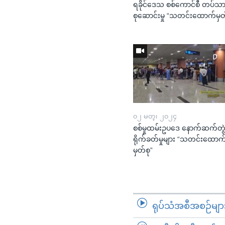
ရခိုင်ဒေသ စစ်ကောင်စီ တပ်သာ
စုဆောင်းမှု “သတင်းထောက်မှတ
၀၂ မတ္၊ ၂၀၂၄
စစ်မှုထမ်းဥပဒေ နောက်ဆက်တွ
ရိုက်ခတ်မှုများ “သတင်းထောက
မှတ်စု”
ရုပ်သံအစီအစဉ်မျာ