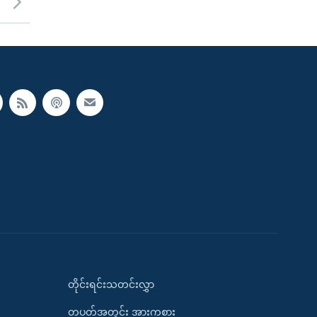
တိုင်းရင်းသတင်းလွှာ
တပတ်အတွင်း အားကစား