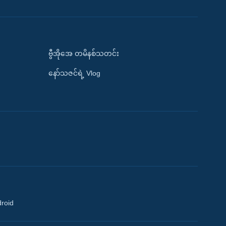
ဗွီအိုအေ တမိနစ်သတင်း
နော်သဇင်ရဲ့ Vlog
droid