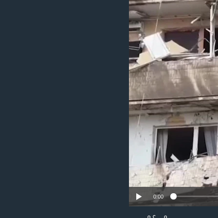
သုတပဒေသာ အင်္ဂလိပ်စာ
အ
ညွန်း
စာမျက်နှာ
သို့
ကျော်
ကြည့်
ရန်
ရှာဖွေ
ရန်
နေရာ
သို့
ကျော်
ရန်
0:00