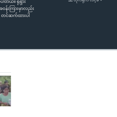
ုပါတယ်။ ရုရှား
EMBED
က်အဝန်းကြားမှာလည်း
်ဦး တင်ဆက်ထားပါ