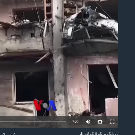
ble
7:22
တိုက်ရိုက် လင့်ခ်