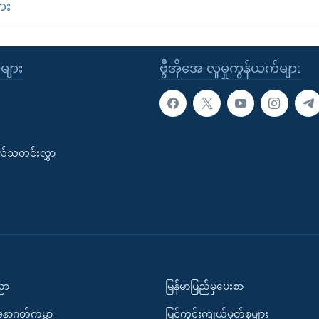
ား
ုများ
ဗွီအိုအေ လူမှုကွန်ယက်များ
းလ်သတင်းလွှာ
ပညာ
မြန်မာပြည်မှပေးစာ
အနာဂတ်ကမ္ဘာ
မြင်ကွင်းကျယ်မှတ်စုများ