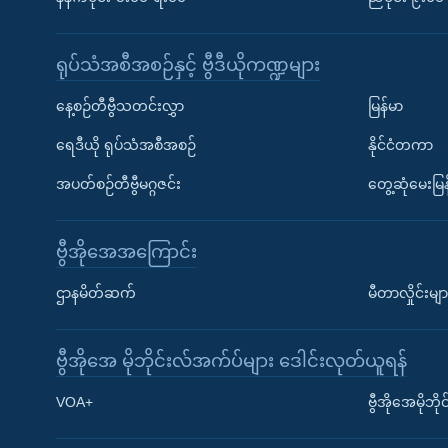
ရုပ်သံအစီအစဉ်နှင့် ဗွီဒီယိုကဏ္ဍများ
နေ့စဉ်တီဗွီသတင်းလွှာ
မြန်မာ
ရေဒီယို ရုပ်သံအစီအစဉ်
နိုင်ငံတကာ
အပတ်စဉ်တီဗွီမဂ္ဂဇင်း
တွေ့ဆုံမေးမြန
ဗွီအိုအေအကြောင်း
ဌာနမိတ်ဆက်
မီတာလှိုင်းမျာ
ဗွီအိုအေ မိုဘိုင်းလ်အက်ပ်များ ဒေါင်းလုတ်ယူရန်
Learning English
VOA+
ဗွီအိုအေမိုဘ
ဗွီအိုအေ လူမှုကွန်ယက်များ