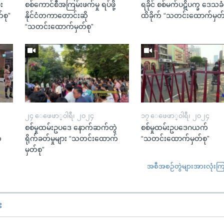
း
စစ်ကောင်စီအကြမ်းဖက်မှု ရပ်ဖို့
ရခိုင် စစ်မက်ပဋိပက္ခ ဒေသခံတ
်စု”
နိုင်ငံတကာတောင်းဆို
ထိခိုက် “သတင်းထောက်မှတ်
“သတင်းထောက်မှတ်စု”
၂၄ ေဖေဖာ္၀ါရီ၊ ၂၀၂၄
၁၇ ေဖေဖာ္၀ါရီ၊ ၂၀၂၄
ဲ
စစ်မှုထမ်းဥပဒေ နောက်ဆက်တွဲ
စစ်မှုထမ်းဥပဒေဂယက်
်
ရိုက်ခတ်မှုများ “သတင်းထောက်
“သတင်းထောက်မှတ်စု”
မှတ်စု”
အစီအစဉ်တွဲများအားလုံးကြည့
း