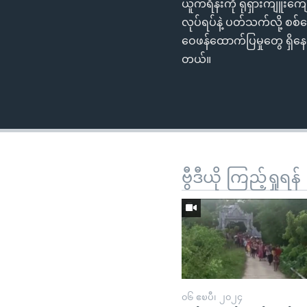
ယူကရိန်းကို ရုရှားကျူးကျ
လုပ်ရပ်နဲ့ ပတ်သက်လို့ စစ
ဝေဖန်ထောက်ပြမှုတွေ ရှိန
တယ်။
ဗွီဒီယို ကြည့်ရှုရန်
၀၆ ဧၿပီ၊ ၂၀၂၄