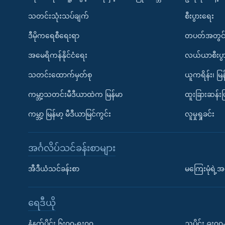
သတင်းသုံးသပ်ချက်
စီးပွားရေး
ဒီမိုကရေစီရေးရာ
တပတ်အတွင်
အမေရိကန်နိုင်ငံရေး
လယ်ယာစီးပွ
သတင်းထောက်မှတ်စု
ယူကရိန်း၊ မြန
ကမ္ဘာ့သတင်းမီဒီယာထဲက မြန်မာ
ထူးခြားဆန်း
ကမ္ဘာ့ မြန်မာ့ မီဒီယာမြင်ကွင်း
လူမှုရှုခင်း
အင်္ဂလိပ်သင်ခန်းစာများ
အီဒီယံသင်ခန်းစာ
မကြေးမုံရဲ့အင
ရေဒီယို
နံနက်ပိုင်း ၆း၀၀-ရး၀၀
ညပိုင်း ၉း၀