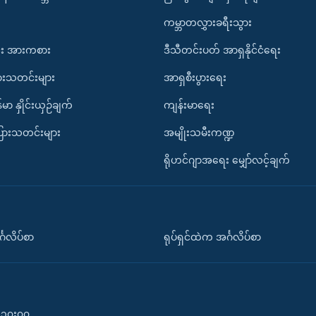
ကမ္ဘာတလွှားခရီးသွား
း အားကစား
ဒီသီတင်းပတ် အာရှနိုင်ငံရေး
ားသတင်းများ
အာရှစီးပွားရေး
်မာ နှိုင်းယှဉ်ချက်
ကျန်းမာရေး
ပြားသတင်းများ
အမျိုးသမီးကဏ္ဍ
ရိုဟင်ဂျာအရေး မျှော်လင့်ချက်
်္ဂလိပ်စာ
ရုပ်ရှင်ထဲက အင်္ဂလိပ်စာ
၀-၁၀း၀၀