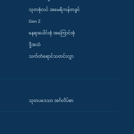
သုတစုံလင် အမေရိကန်တခွင်
Gen Z
နေရာပေါင်းစုံ အကြောင်းစုံ
ဒို့အသံ
သက်တံရောင်သတင်းလွှာ
သုတပဒေသာ အင်္ဂလိပ်စာ