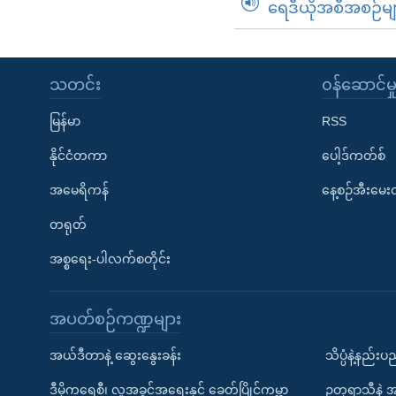
ရေဒီယိုအစီအစဉ်မျ
သတင်း
၀န်ဆောင်မှ
မြန်မာ
RSS
နိုင်ငံတကာ
ပေါ့ဒ်ကတ်စ်
အမေရိကန်
နေ့စဉ်အီးမေ
တရုတ်
အစ္စရေး-ပါလက်စတိုင်း
အပတ်စဉ်ကဏ္ဍများ
အယ်ဒီတာနဲ့ ဆွေးနွေးခန်း
သိပ္ပံနဲ့နည်း
ဒီမိုကရေစီ၊ လူ့အခွင့်အရေးနှင့် ခေတ်ပြိုင်ကမ္ဘာ
ဥတုရာသီနဲ့ 