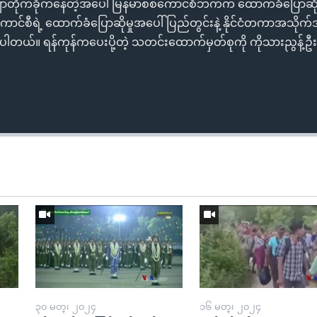
ော်တိုက်ခိုက်နေတဲ့အပေါ် မြန်မာစစ်ကောင်စီဘက်က ထောက်ခံပြောဆိ
်ကောင်စီရဲ့ ထောက်ခံပြောဆိုမှုအပေါ် ပြည်တွင်းနဲ့ နိုင်ငံတကာအသို
ေပါတယ်။ ရန်ကုန်ကပေးပို့တဲ့ သတင်းထောက်မှတ်စုကို ကိုသားညွန့
၃၀ မတ္၊ ၂၀၂၄
၁၆ မတ္၊ ၂၀၂၄