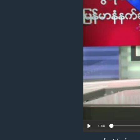
သုတပဒေသာ အင်္ဂလိပ်စာ
အ
ညွန်း
စာမျက်နှာ
သို့
ကျော်
ကြည့်
ရန်
ရှာဖွေ
ရန်
နေရာ
သို့
ကျော်
ရန်
0:00