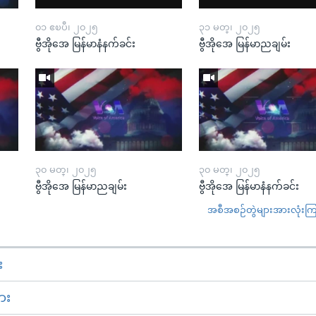
၀၁ ဧၿပီ၊ ၂၀၂၅
၃၁ မတ္၊ ၂၀၂၅
ဗွီအိုအေ မြန်မာနံနက်ခင်း
ဗွီအိုအေ မြန်မာညချမ်း
၃၀ မတ္၊ ၂၀၂၅
၃၀ မတ္၊ ၂၀၂၅
ဗွီအိုအေ မြန်မာညချမ်း
ဗွီအိုအေ မြန်မာနံနက်ခင်း
အစီအစဉ်တွဲများအားလုံးကြည့
း
ား