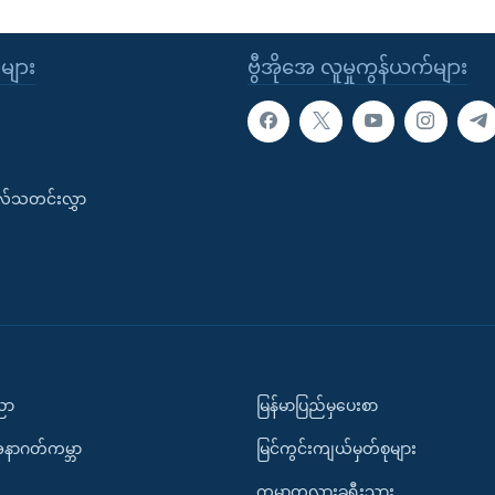
ုများ
ဗွီအိုအေ လူမှုကွန်ယက်များ
းလ်သတင်းလွှာ
ပညာ
မြန်မာပြည်မှပေးစာ
အနာဂတ်ကမ္ဘာ
မြင်ကွင်းကျယ်မှတ်စုများ
ကမ္ဘာတလွှားခရီးသွား