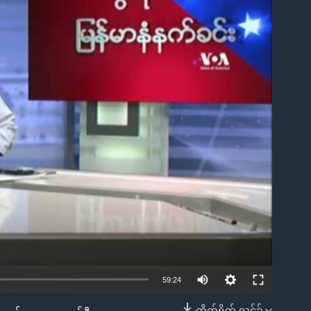
ble
59:24
တိုက်ရိုက် လင့်ခ်