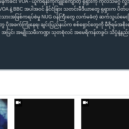
ခင်း VOA - ယူကရိန်းကိုကျူးကျော်တဲ့ ရုရှားကို ကုလသမဂ္ဂ လူ့
OA နဲ့ BBC အပါအဝင် နိုင်ငံခြား သတင်းမီဒီယာတွေ ရုရှားက ပိတ်ပင
ုင်ငံသားအဖြစ်ကရပ်စဲမှု NUG ဝန်ကြီးတွေ လက်မခံတဲ့ ဆက်သွယ်မေးမ
ူတွေ ပိုအခက်ကြုံနေရ၊ ချင်းပြည်နယ်က စစ်ရှောင်တွေကို မီဇိုရမ်
ေ အပြင်၊ အမျိုးသမီးကဏ္ဍ၊ သုတစုံလင် အမေရိကန်တခွင်၊ သိပ္ပံနဲ့