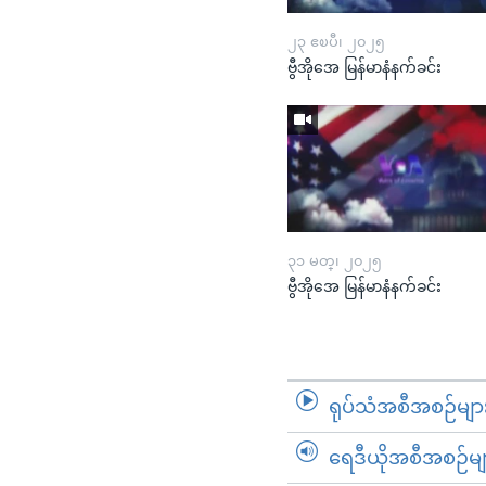
၂၃ ဧၿပီ၊ ၂၀၂၅
ဗွီအိုအေ မြန်မာနံနက်ခင်း
၃၁ မတ္၊ ၂၀၂၅
ဗွီအိုအေ မြန်မာနံနက်ခင်း
ရုပ်သံအစီအစဉ်မျာ
ရေဒီယိုအစီအစဉ်မျ