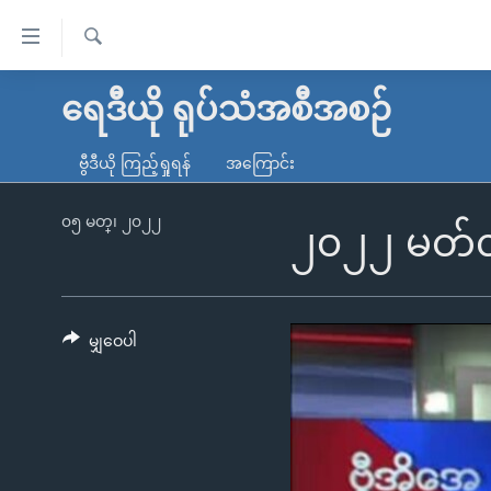
သုံး
ရ
ရှာဖွေ
လွယ်ကူ
မူလစာမျက်နှာ
ရေဒီယို ရုပ်သံအစီအစဉ်
ရ
စေ
မြန်မာ
လာ
ဗွီဒီယို ကြည့်ရှုရန်
အကြောင်း
သည့်
ဒ်
ကမ္ဘာ့သတင်းများ
Link
ဗွီဒီယို
နိုင်ငံတကာ
၀၅ မတ္၊ ၂၀၂၂
၂၀၂၂ မတ်လ
များ
သတင်းလွတ်လပ်ခွင့်
အမေရိကန်
ပင်မ
ရပ်ဝန်းတခု လမ်းတခု အလွန်
တရုတ်
အကြောင်းအရာ
အင်္ဂလိပ်စာလေ့လာမယ်
အစ္စရေး-ပါလက်စတိုင်း
မျှဝေပါ
သို့
အပတ်စဉ်ကဏ္ဍများ
အမေရိကန်သုံးအီဒီယံ
ကျော်
ကြည့်
ရေဒီယိုနှင့်ရုပ်သံ အချက်အလက်များ
မကြေးမုံရဲ့ အင်္ဂလိပ်စာ
ရေဒီယို
ရန်
ရေဒီယို/တီဗွီအစီအစဉ်
ရုပ်ရှင်ထဲက အင်္ဂလိပ်စာ
တီဗွီ
ပင်မ