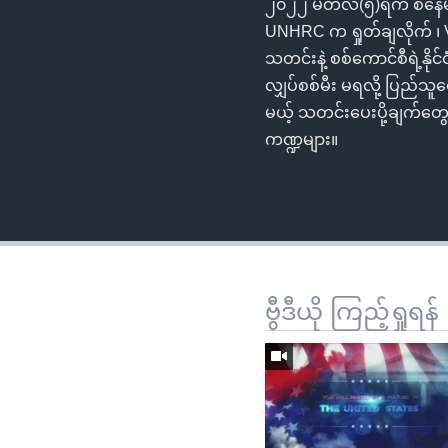
၂၀၂၂ မတ်လ(၅)ရက် စနေမနက်
UNHRC က ရှုတ်ချလိုက် ၊ V
သတင်းနဲ့ စစ်ကောင်စီရဲ့နိ
လျှပ်စစ်မီး မရလို့ ပြည်သ
မယ့် သတင်းပေးပို့ချက်တွ
ကဏ္ဍများ။
ဗွီဒီယို ကြည့်ရှုရန်