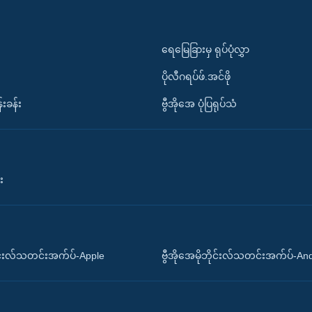
ရေမြေခြားမှ ရုပ်ပုံလွှာ
ပိုလီဂရပ်ဖ်.အင်ဖို
်းခန်း
ဗွီအိုအေ ပုံပြရုပ်သံ
း
ိုင်းလ်သတင်းအက်ပ်-Apple
ဗွီအိုအေမိုဘိုင်းလ်သတင်းအက်ပ်-An