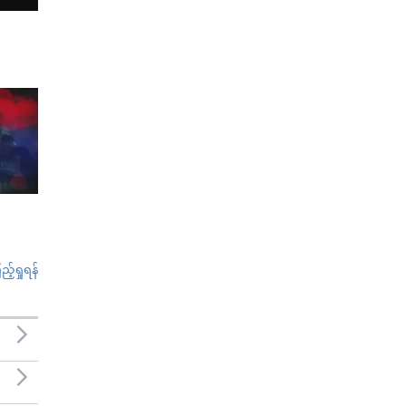
်ရှုရန်