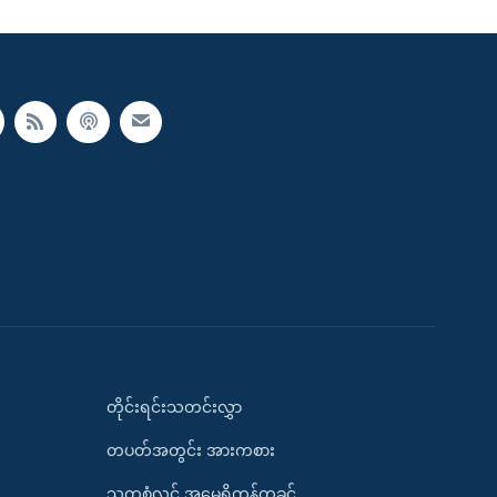
တိုင်းရင်းသတင်းလွှာ
တပတ်အတွင်း အားကစား
သုတစုံလင် အမေရိကန်တခွင်