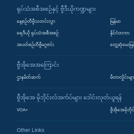
ရုပ်သံအစီအစဉ်နှင့် ဗွီဒီယိုကဏ္ဍများ
နေ့စဉ်တီဗွီသတင်းလွှာ
မြန်မာ
ရေဒီယို ရုပ်သံအစီအစဉ်
နိုင်ငံတကာ
အပတ်စဉ်တီဗွီမဂ္ဂဇင်း
တွေ့ဆုံမေးမြန
ဗွီအိုအေအကြောင်း
ဌာနမိတ်ဆက်
မီတာလှိုင်းမျာ
ဗွီအိုအေ မိုဘိုင်းလ်အက်ပ်များ ဒေါင်းလုတ်ယူရန်
Learning English
VOA+
ဗွီအိုအေမိုဘ
ဗွီအိုအေ လူမှုကွန်ယက်များ
Other Links