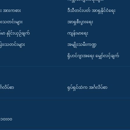
း အားကစား
ဒီသီတင်းပတ် အာရှနိုင်ငံရေး
ားသတင်းများ
အာရှစီးပွားရေး
်မာ နှိုင်းယှဉ်ချက်
ကျန်းမာရေး
ပြားသတင်းများ
အမျိုးသမီးကဏ္ဍ
ရိုဟင်ဂျာအရေး မျှော်လင့်ချက်
်္ဂလိပ်စာ
ရုပ်ရှင်ထဲက အင်္ဂလိပ်စာ
၀-၁၀း၀၀