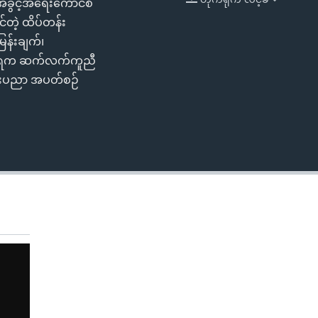
အခွင့်အရေးကောင်စီ
EMBED
်တဲ့ ထိပ်တန်း
ြန်းချက်၊
အစိုးရက ဆက်လက်ကူညီ
နည်းပညာ အပတ်စဉ်