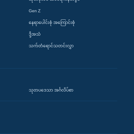
Gen Z
နေရာပေါင်းစုံ အကြောင်းစုံ
ဒို့အသံ
သက်တံရောင်သတင်းလွှာ
သုတပဒေသာ အင်္ဂလိပ်စာ