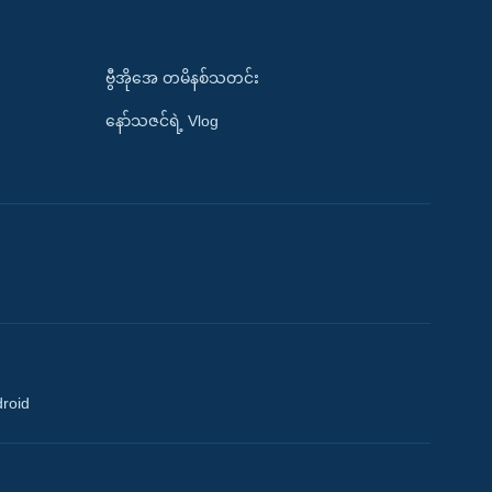
ဗွီအိုအေ တမိနစ်သတင်း
နော်သဇင်ရဲ့ Vlog
droid