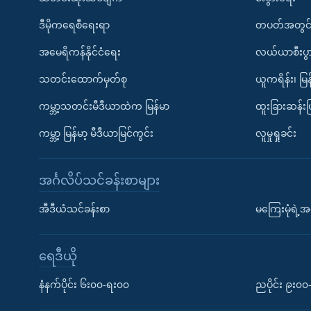
ဒီမိုကရေစီရေးရာ
တပတ်အတွင်
အမေရိကန်နိုင်ငံရေး
လယ်ယာစီးပွ
သတင်းထောက်မှတ်စု
ယူကရိန်း၊ မြန
ကမ္ဘာ့သတင်းမီဒီယာထဲက မြန်မာ
ထူးခြားဆန်း
ကမ္ဘာ့ မြန်မာ့ မီဒီယာမြင်ကွင်း
လူမှုရှုခင်း
အင်္ဂလိပ်သင်ခန်းစာများ
အီဒီယံသင်ခန်းစာ
မကြေးမုံရဲ့အင
ရေဒီယို
နံနက်ပိုင်း ၆း၀၀-ရး၀၀
ညပိုင်း ၉း၀