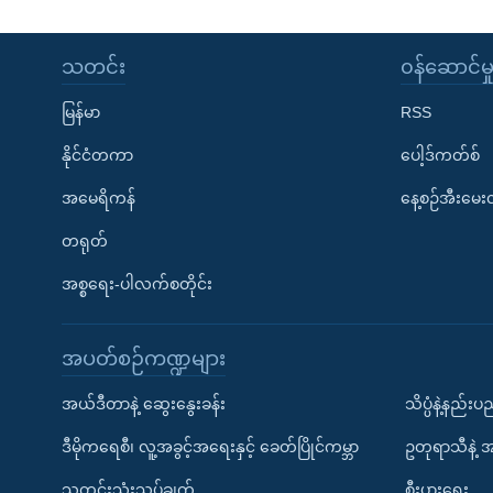
သတင်း
၀န်ဆောင်မှ
မြန်မာ
RSS
နိုင်ငံတကာ
ပေါ့ဒ်ကတ်စ်
အမေရိကန်
နေ့စဉ်အီးမေ
တရုတ်
အစ္စရေး-ပါလက်စတိုင်း
အပတ်စဉ်ကဏ္ဍများ
အယ်ဒီတာနဲ့ ဆွေးနွေးခန်း
သိပ္ပံနဲ့နည်း
ဒီမိုကရေစီ၊ လူ့အခွင့်အရေးနှင့် ခေတ်ပြိုင်ကမ္ဘာ
ဥတုရာသီနဲ့ 
သတင်းသုံးသပ်ချက်
စီးပွားရေး