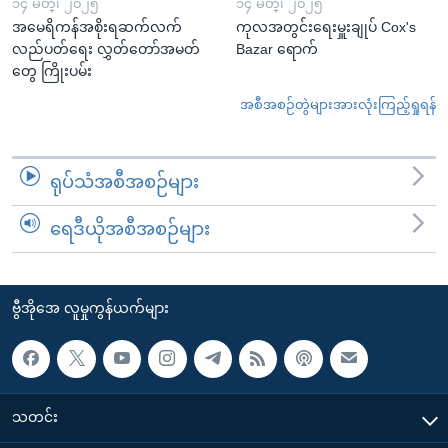
၁၄ မတ္၊ ၂၀၂၅
၁၄ မတ္၊ ၂၀၂၅
အမေရိကန်အစိုးရဆက်လက်
ကုလအတွင်းရေးမှူးချုပ် Cox's
လည်ပတ်ရေး လွှတ်တော်အမတ်
Bazar ရောက်
တွေ ကြိုးပမ်း
အစီအစဉ်တွဲများအားလုံးကြည့်ရှုရန်
ရုပ်သံအစီအစဉ်များ
ရေဒီယိုအစီအစဉ်များ
ဗွီအိုအေ လူမှုကွန်ယက်များ
သတင်း