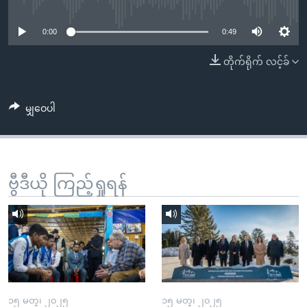
No media source currently available
အ
သုတပဒေသာ အင်္ဂလိပ်စာ
ညွန်း
Learning English
0:00
0:49
စာမျက်နှာ
သို့
ဗွီအိုအေ လူမှုကွန်ယက်များ
တိုက်ရိုက် လင့်ခ်
ကျော်
ကြည့်
မျှဝေပါ
ရန်
ဘာသာစကားများ
ရှာဖွေ
ရန်
နေရာ
ဗွီဒီယို ကြည့်ရှုရန်
သို့
ကျော်
ရန်
၁၅ မတ္၊ ၂၀၂၅
၁၅ မတ္၊ ၂၀၂၅