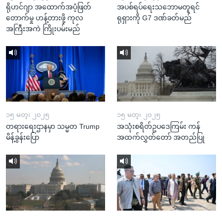
ရိုဟင်ဂျာ အထောက်အပံ့ဖြတ်
အပစ်ရပ်ရေးသဘောမတူရင်
တောက်မှု ဟန့်တားဖို့ ကုလ
ရုရှားကို G7 ဒဏ်ခတ်မည်
အကြီးအကဲ ကြိုးပမ်းမည်
၁၅ မတ္၊ ၂၀၂၅
၁၅ မတ္၊ ၂၀၂၅
တရားရေးဌာနမှာ သမ္မတ Trump
အသုံးစရိတ်ဥပဒေကြမ်း ကန်
မိန့်ခွန်းပြော
အထက်လွှတ်တော် အတည်ပြု