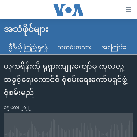
သုံး
ရ
လွယ်ကူ
အသံဖိုင်များ
မူလစာမျက်နှာ
စေ
မြန်မာ
ဗွီဒီယို ကြည့်ရှုရန်
သတင်းစာသား
အကြောင်း
သည့်
ကမ္ဘာ့သတင်းများ
Link
ယူကရိန်းကို ရုရှားကျူးကျော်မှု ကုလလူ့
ဗွီဒီယို
နိုင်ငံတကာ
များ
သတင်းလွတ်လပ်ခွင့်
အမေရိကန်
အခွင့်ရေးကောင်စီ စုံစမ်းရေးကော်မရှင်ဖွဲ့
ပင်မ
ရပ်ဝန်းတခု လမ်းတခု အလွန်
တရုတ်
အကြောင်းအရာ
စုံစမ်းမည်
သို့
အင်္ဂလိပ်စာလေ့လာမယ်
အစ္စရေး-ပါလက်စတိုင်း
ကျော်
၀၅ မတ္၊ ၂၀၂၂
အပတ်စဉ်ကဏ္ဍများ
အမေရိကန်သုံးအီဒီယံ
ကြည့်
ရေဒီယိုနှင့်ရုပ်သံ အချက်အလက်များ
မကြေးမုံရဲ့ အင်္ဂလိပ်စာ
ရေဒီယို
ရန်
ပင်မ
ရေဒီယို/တီဗွီအစီအစဉ်
ရုပ်ရှင်ထဲက အင်္ဂလိပ်စာ
တီဗွီ