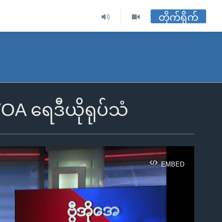
တိုက်ရိုက်
A ရေဒီယိုရုပ်သံ
EMBED