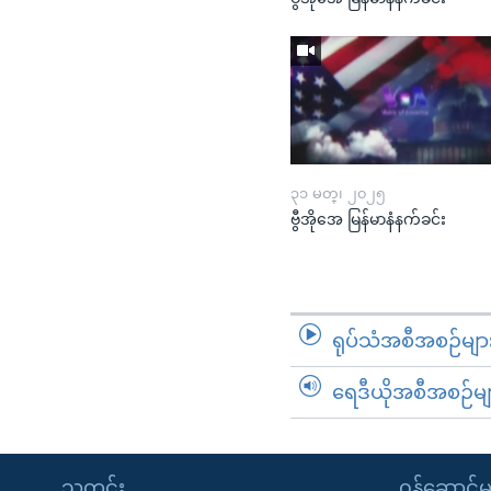
၃၁ မတ္၊ ၂၀၂၅
ဗွီအိုအေ မြန်မာနံနက်ခင်း
ရုပ်သံအစီအစဉ်မျာ
ရေဒီယိုအစီအစဉ်မျ
သတင်း
၀န်ဆောင်မှ