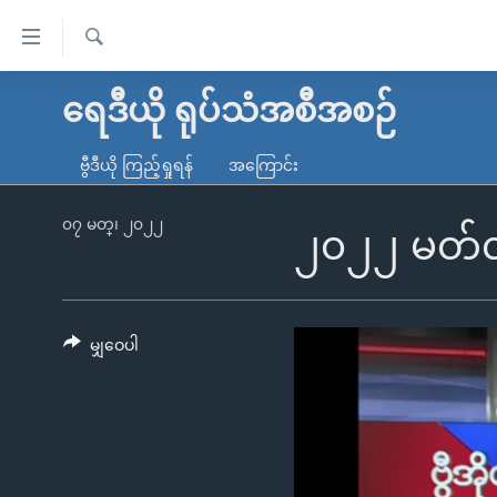
သုံး
ရ
ရှာဖွေ
လွယ်ကူ
မူလစာမျက်နှာ
ရေဒီယို ရုပ်သံအစီအစဉ်
ရ
စေ
မြန်မာ
လာ
ဗွီဒီယို ကြည့်ရှုရန်
အကြောင်း
သည့်
ဒ်
ကမ္ဘာ့သတင်းများ
Link
ဗွီဒီယို
နိုင်ငံတကာ
၀၇ မတ္၊ ၂၀၂၂
၂၀၂၂ မတ်လ(
များ
သတင်းလွတ်လပ်ခွင့်
အမေရိကန်
ပင်မ
ရပ်ဝန်းတခု လမ်းတခု အလွန်
တရုတ်
အကြောင်းအရာ
အင်္ဂလိပ်စာလေ့လာမယ်
အစ္စရေး-ပါလက်စတိုင်း
မျှဝေပါ
သို့
အပတ်စဉ်ကဏ္ဍများ
အမေရိကန်သုံးအီဒီယံ
ကျော်
ကြည့်
ရေဒီယိုနှင့်ရုပ်သံ အချက်အလက်များ
မကြေးမုံရဲ့ အင်္ဂလိပ်စာ
ရေဒီယို
ရန်
ရေဒီယို/တီဗွီအစီအစဉ်
ရုပ်ရှင်ထဲက အင်္ဂလိပ်စာ
တီဗွီ
ပင်မ