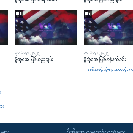
၃၀ မတ္၊ ၂၀၂၅
၃၀ မတ္၊ ၂၀၂၅
ဗွီအိုအေ မြန်မာညချမ်း
ဗွီအိုအေ မြန်မာနံနက်ခင်း
အစီအစဉ်တွဲများအားလုံးကြည့
း
ား
ုများ
ဗွီအိုအေ လူမှုကွန်ယက်များ