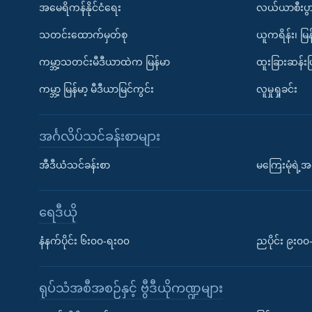
အမေရိကန်နိုင်ငံရေး
လယ်ယာစီးပွ
သတင်းထောက်မှတ်စု
ယူကရိန်း၊ မြန
ကမ္ဘာ့သတင်းမီဒီယာထဲက မြန်မာ
ထူးခြားဆန်း
ကမ္ဘာ့ မြန်မာ့ မီဒီယာမြင်ကွင်း
လူမှုရှုခင်း
အင်္ဂလိပ်သင်ခန်းစာများ
အီဒီယံသင်ခန်းစာ
မကြေးမုံရဲ့အင
ရေဒီယို
နံနက်ပိုင်း ၆း၀၀-ရး၀၀
ညပိုင်း ၉း၀
ရုပ်သံအစီအစဉ်နှင့် ဗွီဒီယိုကဏ္ဍများ