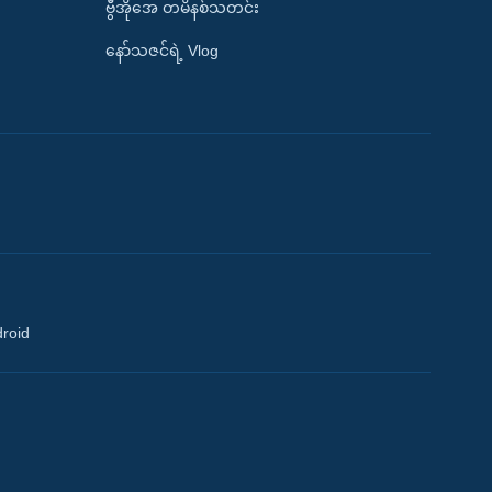
ဗွီအိုအေ တမိနစ်သတင်း
နော်သဇင်ရဲ့ Vlog
droid