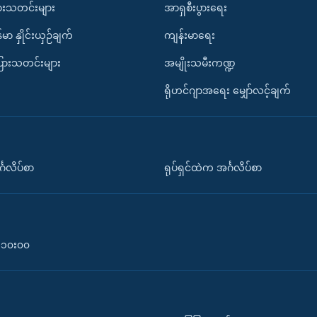
ားသတင်းများ
အာရှစီးပွားရေး
်မာ နှိုင်းယှဉ်ချက်
ကျန်းမာရေး
ပြားသတင်းများ
အမျိုးသမီးကဏ္ဍ
ရိုဟင်ဂျာအရေး မျှော်လင့်ချက်
်္ဂလိပ်စာ
ရုပ်ရှင်ထဲက အင်္ဂလိပ်စာ
၀-၁၀း၀၀