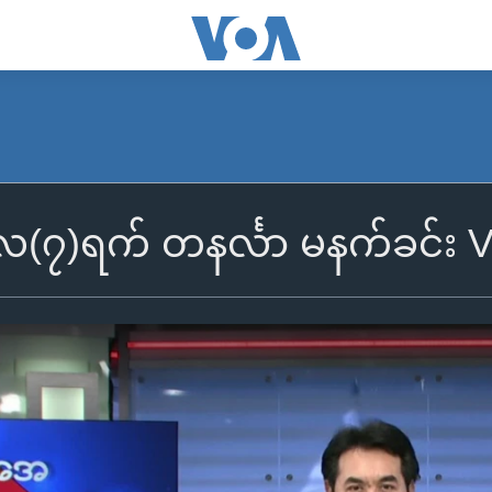
၇)ရက် တနင်္လာ မနက်ခင်း VO