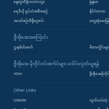
နေ့စဉ်တီဗွီသတင်းလွှာ
မြန်မာ
ရေဒီယို ရုပ်သံအစီအစဉ်
နိုင်ငံတကာ
အပတ်စဉ်တီဗွီမဂ္ဂဇင်း
တွေ့ဆုံမေးမြန
ဗွီအိုအေအကြောင်း
ဌာနမိတ်ဆက်
မီတာလှိုင်းမျာ
ဗွီအိုအေ မိုဘိုင်းလ်အက်ပ်များ ဒေါင်းလုတ်ယူရန်
Learning English
VOA+
ဗွီအိုအေမိုဘ
ဗွီအိုအေ လူမှုကွန်ယက်များ
Other Links
USAGM
လွတ်လပ်တဲ့