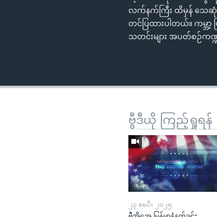
လက်နက်ကြီး ထိမှန် သေဆုံး 
တင်ပြထားပါတယ်။ ကမ္ဘာ့ မြ
သတင်းများ အပတ်စဉ်ကဏ
ဗွီဒီယို ကြည့်ရှုရန်
၂၃ ဧၿပီ၊ ၂၀၂၅
ဗွီအိုအေ မြန်မာနံနက်ခင်း