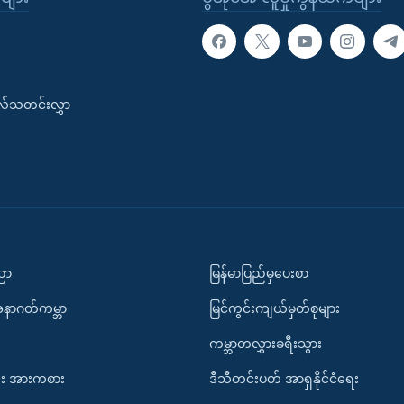
းလ်သတင်းလွှာ
ပညာ
မြန်မာပြည်မှပေးစာ
အနာဂတ်ကမ္ဘာ
မြင်ကွင်းကျယ်မှတ်စုများ
ကမ္ဘာတလွှားခရီးသွား
း အားကစား
ဒီသီတင်းပတ် အာရှနိုင်ငံရေး