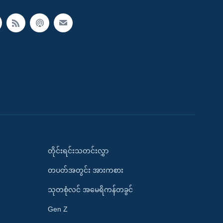
တိုင်းရင်းသတင်းလွှာ
တပတ်အတွင်း အားကစား
သုတစုံလင် အမေရိကန်တခွင်
Gen Z