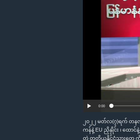
သုတပဒေသာ အင်္ဂလိပ်စာ
အ
ညွန်း
စာမျက်နှာ
သို့
ကျော်
ကြည့်
ရန်
ရှာဖွေ
ရန်
နေရာ
သို့
ကျော်
ရန်
0:00
၂၀၂၂ မတ်လ(၇)ရက် တနင်္လာ 
ကန်နဲ့ EU ညှိနှိုင်း ၊ ထော
တဲ့ တတိယနိုင်ငံသားတွေ က