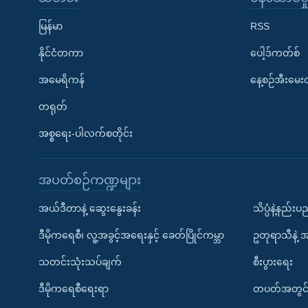
မြန်မာ
RSS
နိုင်ငံတကာ
ပေါ့ဒ်ကတ်စ်
အမေရိကန်
နေ့စဉ်အီးမေ
တရုတ်
အစ္စရေး-ပါလက်စတိုင်း
အပတ်စဉ်ကဏ္ဍများ
အယ်ဒီတာနဲ့ ဆွေးနွေးခန်း
သိပ္ပံနဲ့နည်း
ဒီမိုကရေစီ၊ လူ့အခွင့်အရေးနှင့် ခေတ်ပြိုင်ကမ္ဘာ
ဥတုရာသီနဲ့ 
သတင်းသုံးသပ်ချက်
စီးပွားရေး
ဒီမိုကရေစီရေးရာ
တပတ်အတွင်