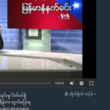
ble
0:59:25
တိုက်ရိုက် လင့်ခ်
မှု ပိတ်ပင်ဖို့
EMBED
ယူကရိန်းက ထွက်ပြေးရ
ာပွန်က ရွာသားတွေ