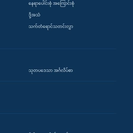
နေရာပေါင်းစုံ အကြောင်းစုံ
ဒို့အသံ
သက်တံရောင်သတင်းလွှာ
သုတပဒေသာ အင်္ဂလိပ်စာ