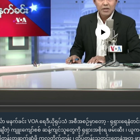
No media source currently availa
မနက်ခင်း VOA ရေဒီယိုရုပ်သံ အစီအစဉ်မှာတော့ - ရုရှားရေနံတင်သွင်း
င်နဲ့ချီတဲ့ ကျူးကျော်စစ် ဆန့်ကျင်သူတွေကို ရုရှားအစိုးရ ဖမ်းဆီး ၊ 
ိုတန်းတူဆက်ဆံဖို့ ကုလတိုက်တွန်း ၊ ထိပ်တန်းသတင်းတွေနဲ့အတူ ဖ