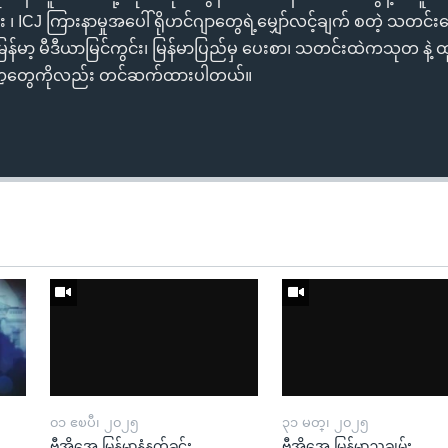
၊ ICJ ကြားနာမှုအပေါ် ရိုဟင်ဂျာတွေရဲ့မျှော်လင့်ချက် စတဲ့ သတင်းပ
န်မာ့ မီဒီယာမြင်ကွင်း၊ မြန်မာပြည်မှ ပေးစာ၊ သတင်းထဲကသုတ နဲ့ ထ
္ဍတွေကိုလည်း တင်ဆက်ထားပါတယ်။
၀၁ ဧၿပီ၊ ၂၀၂၅
၃၁ မတ္၊ ၂၀၂၅
ဗွီအိုအေ မြန်မာနံနက်ခင်း
ဗွီအိုအေ မြန်မာညချမ်း