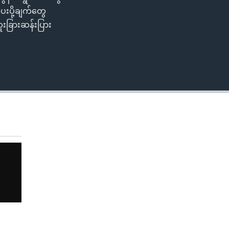
ေးပို့ချက်တွေ
ူးခြားဆန်းပြား