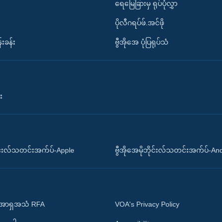
ရေမြေခြားမှ ရုပ်ပုံလွှာ
ပိုလီဂရပ်ဖ်.အင်ဖို
်းခန်း
ဗွီအိုအေ ပုံပြရုပ်သံ
း
ိုင်းလ်သတင်းအက်ပ်-Apple
ဗွီအိုအေမိုဘိုင်းလ်သတင်းအက်ပ်-An
 အာရှအသံ RFA
VOA's Privacy Policy