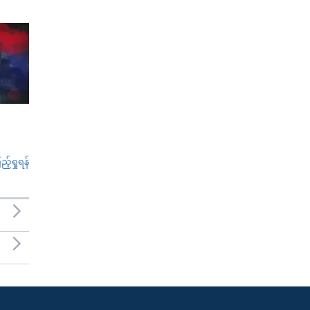
်ရှုရန်