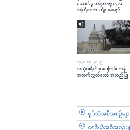
တောက်မှု ဟန့်တားဖို့ ကုလ
အကြီးအကဲ ကြိုးပမ်းမည်
၁၅ မတ္၊ ၂၀၂၅
အသုံးစရိတ်ဥပဒေကြမ်း ကန်
အထက်လွှတ်တော် အတည်ပြု
ရုပ်သံအစီအစဉ်မျာ
ရေဒီယိုအစီအစဉ်မျ