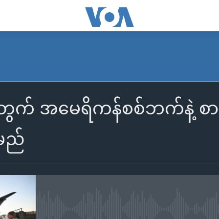
တွက် အမေရိကန်စစ်ဘက်နဲ့ စ
းမည်
No media source currently availa