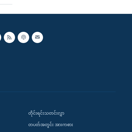
တိုင်းရင်းသတင်းလွှာ
တပတ်အတွင်း အားကစား