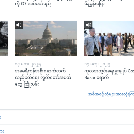
ကို G7 ဒဏ်ခတ်မည်
မိန့်ခွန်းပြော
၁၄ မတ္၊ ၂၀၂၅
၁၄ မတ္၊ ၂၀၂၅
အမေရိကန်အစိုးရဆက်လက်
ကုလအတွင်းရေးမှူးချုပ် Co
လည်ပတ်ရေး လွှတ်တော်အမတ်
Bazar ရောက်
တွေ ကြိုးပမ်း
အစီအစဉ်တွဲများအားလုံးကြည့
း
ား