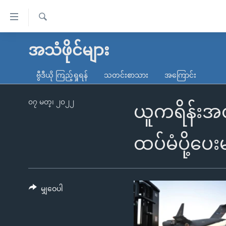
သုံး
ရ
ရှာဖွေ
လွယ်ကူ
မူလစာမျက်နှာ
အသံဖိုင်များ
ရ
စေ
မြန်မာ
လာ
ဗွီဒီယို ကြည့်ရှုရန်
သတင်းစာသား
အကြောင်း
သည့်
ဒ်
ကမ္ဘာ့သတင်းများ
Link
ဗွီဒီယို
နိုင်ငံတကာ
၀၇ မတ္၊ ၂၀၂၂
ယူကရိန်းအ
များ
သတင်းလွတ်လပ်ခွင့်
အမေရိကန်
ပင်မ
ရပ်ဝန်းတခု လမ်းတခု အလွန်
တရုတ်
ထပ်မံပို့ပေ
အကြောင်းအရာ
အင်္ဂလိပ်စာလေ့လာမယ်
အစ္စရေး-ပါလက်စတိုင်း
သို့
အပတ်စဉ်ကဏ္ဍများ
အမေရိကန်သုံးအီဒီယံ
ကျော်
ကြည့်
မျှဝေပါ
ရေဒီယိုနှင့်ရုပ်သံ အချက်အလက်များ
မကြေးမုံရဲ့ အင်္ဂလိပ်စာ
ရေဒီယို
ရန်
ရေဒီယို/တီဗွီအစီအစဉ်
ရုပ်ရှင်ထဲက အင်္ဂလိပ်စာ
တီဗွီ
ပင်မ