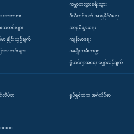
ကမ္ဘာတလွှားခရီးသွား
း အားကစား
ဒီသီတင်းပတ် အာရှနိုင်ငံရေး
ားသတင်းများ
အာရှစီးပွားရေး
်မာ နှိုင်းယှဉ်ချက်
ကျန်းမာရေး
ပြားသတင်းများ
အမျိုးသမီးကဏ္ဍ
ရိုဟင်ဂျာအရေး မျှော်လင့်ချက်
်္ဂလိပ်စာ
ရုပ်ရှင်ထဲက အင်္ဂလိပ်စာ
၀-၁၀း၀၀