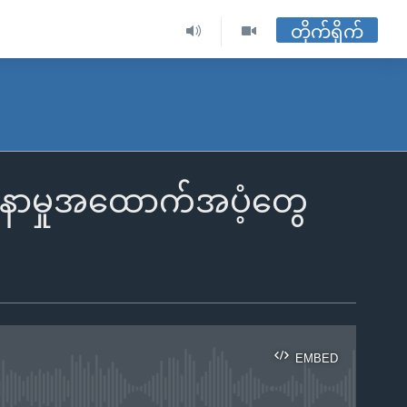
တိုက်ရိုက်
ာနာမှုအထောက်အပံ့တွေ
EMBED
ble