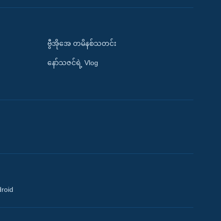
ဗွီအိုအေ တမိနစ်သတင်း
နော်သဇင်ရဲ့ Vlog
droid