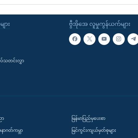
ုများ
ဗွီအိုအေ လူမှုကွန်ယက်များ
းလ်သတင်းလွှာ
ပညာ
မြန်မာပြည်မှပေးစာ
အနာဂတ်ကမ္ဘာ
မြင်ကွင်းကျယ်မှတ်စုများ