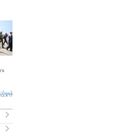
x's
်ရှုရန်