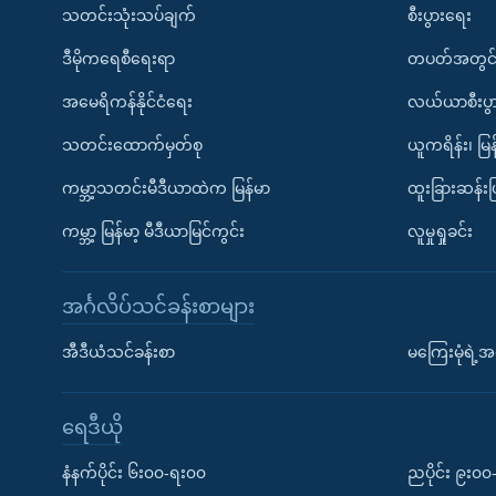
သတင်းသုံးသပ်ချက်
စီးပွားရေး
ဒီမိုကရေစီရေးရာ
တပတ်အတွင်
အမေရိကန်နိုင်ငံရေး
လယ်ယာစီးပွ
သတင်းထောက်မှတ်စု
ယူကရိန်း၊ မြန
ကမ္ဘာ့သတင်းမီဒီယာထဲက မြန်မာ
ထူးခြားဆန်း
ကမ္ဘာ့ မြန်မာ့ မီဒီယာမြင်ကွင်း
လူမှုရှုခင်း
အင်္ဂလိပ်သင်ခန်းစာများ
အီဒီယံသင်ခန်းစာ
မကြေးမုံရဲ့အင
ရေဒီယို
နံနက်ပိုင်း ၆း၀၀-ရး၀၀
ညပိုင်း ၉း၀