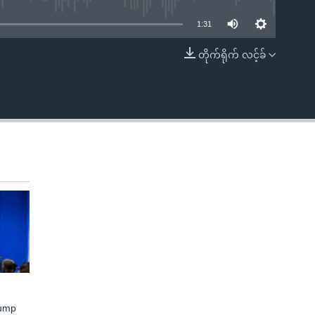
1:31
တိုက်ရိုက် လင့်ခ်
EMBED
rump