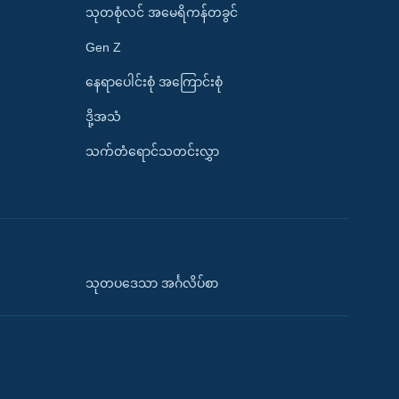
သုတစုံလင် အမေရိကန်တခွင်
Gen Z
နေရာပေါင်းစုံ အကြောင်းစုံ
ဒို့အသံ
သက်တံရောင်သတင်းလွှာ
သုတပဒေသာ အင်္ဂလိပ်စာ