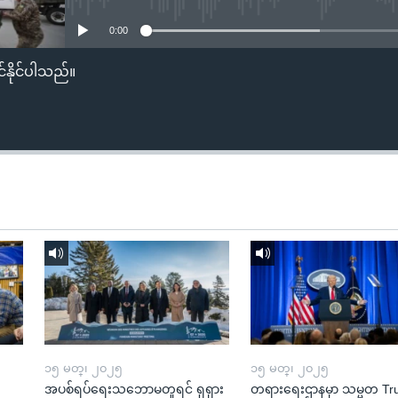
0:00
်နိုင်ပါသည်။
၁၅ မတ္၊ ၂၀၂၅
၁၅ မတ္၊ ၂၀၂၅
အပစ်ရပ်ရေးသဘောမတူရင် ရုရှား
တရားရေးဌာနမှာ သမ္မတ T