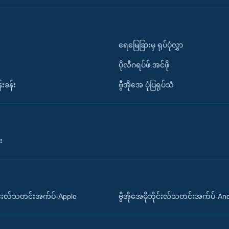
ရေမြေခြားမှ ရုပ်ပုံလွှာ
ပိုလီဂရပ်ဖ်.အင်ဖို
်းခန်း
ဗွီအိုအေ ပုံပြရုပ်သံ
း
ိုင်းလ်သတင်းအက်ပ်-Apple
ဗွီအိုအေမိုဘိုင်းလ်သတင်းအက်ပ်-An