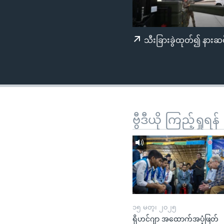
သုတပဒေသာ အင်္ဂလိပ်စာ
အ
ညွန်း
စာမျက်နှာ
သီးခြားခွဲထုတ်၍ နားဆင
သို့
ကျော်
ကြည့်
ရန်
ရှာဖွေ
ရန်
ဗွီဒီယို ကြည့်ရှုရန်
နေရာ
သို့
ကျော်
ရန်
၁၅ မတ္၊ ၂၀၂၅
ရိုဟင်ဂျာ အထောက်အပံ့ဖြတ်