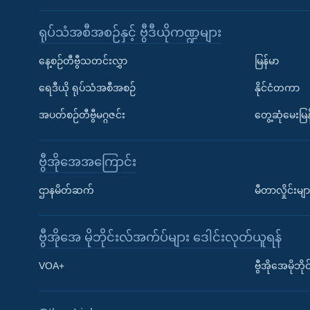
ရုပ်သံအစီအစဉ်နှင့် ဗွီဒီယိုကဏ္ဍများ
နေ့စဉ်တီဗွီသတင်းလွှာ
မြန်မာ
ရေဒီယို ရုပ်သံအစီအစဉ်
နိုင်ငံတကာ
အပတ်စဉ်တီဗွီမဂ္ဂဇင်း
တွေ့ဆုံမေးမြန
ဗွီအိုအေအကြောင်း
ဌာနမိတ်ဆက်
မီတာလှိုင်းမျာ
ဗွီအိုအေ မိုဘိုင်းလ်အက်ပ်များ ဒေါင်းလုတ်ယူရန်
Learning English
VOA+
ဗွီအိုအေမိုဘ
ဗွီအိုအေ လူမှုကွန်ယက်များ