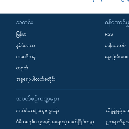
သတင်း
၀န်ဆောင်မှ
မြန်မာ
RSS
နိုင်ငံတကာ
ပေါ့ဒ်ကတ်စ်
အမေရိကန်
နေ့စဉ်အီးမေ
တရုတ်
အစ္စရေး-ပါလက်စတိုင်း
အပတ်စဉ်ကဏ္ဍများ
အယ်ဒီတာနဲ့ ဆွေးနွေးခန်း
သိပ္ပံနဲ့နည်း
ဒီမိုကရေစီ၊ လူ့အခွင့်အရေးနှင့် ခေတ်ပြိုင်ကမ္ဘာ
ဥတုရာသီနဲ့ 