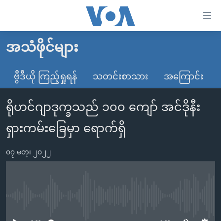
သုံး
ရ
လွယ်ကူ
အသံဖိုင်များ
မူလစာမျက်နှာ
စေ
မြန်မာ
ဗွီဒီယို ကြည့်ရှုရန်
သတင်းစာသား
အကြောင်း
သည့်
ကမ္ဘာ့သတင်းများ
Link
ရိုဟင်ဂျာဒုက္ခသည် ၁၀၀ ကျော် အင်ဒိုနီး
ဗွီဒီယို
နိုင်ငံတကာ
များ
သတင်းလွတ်လပ်ခွင့်
အမေရိကန်
ရှားကမ်းခြေမှာ ရောက်ရှိ
ပင်မ
ရပ်ဝန်းတခု လမ်းတခု အလွန်
တရုတ်
အကြောင်းအရာ
၀၇ မတ္၊ ၂၀၂၂
သို့
အင်္ဂလိပ်စာလေ့လာမယ်
အစ္စရေး-ပါလက်စတိုင်း
ကျော်
အပတ်စဉ်ကဏ္ဍများ
အမေရိကန်သုံးအီဒီယံ
ကြည့်
ရေဒီယိုနှင့်ရုပ်သံ အချက်အလက်များ
မကြေးမုံရဲ့ အင်္ဂလိပ်စာ
ရေဒီယို
ရန်
No media source currently available
ပင်မ
ရေဒီယို/တီဗွီအစီအစဉ်
ရုပ်ရှင်ထဲက အင်္ဂလိပ်စာ
တီဗွီ