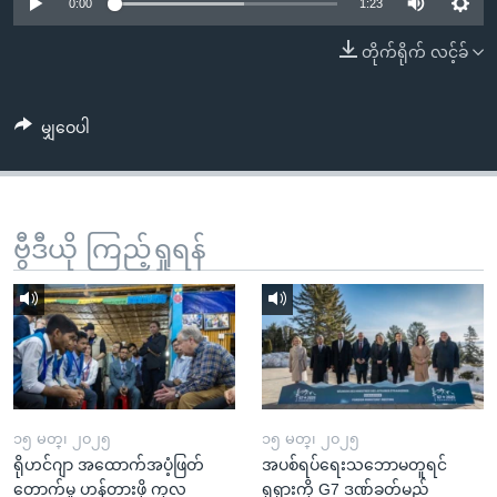
အ
0:00
1:23
သုတပဒေသာ အင်္ဂလိပ်စာ
ညွန်း
Learning English
တိုက်ရိုက် လင့်ခ်
စာမျက်နှာ
သို့
ဗွီအိုအေ လူမှုကွန်ယက်များ
ကျော်
မျှဝေပါ
ကြည့်
ရန်
ဘာသာစကားများ
ရှာဖွေ
ဗွီဒီယို ကြည့်ရှုရန်
ရန်
နေရာ
သို့
ကျော်
ရန်
၁၅ မတ္၊ ၂၀၂၅
၁၅ မတ္၊ ၂၀၂၅
ရိုဟင်ဂျာ အထောက်အပံ့ဖြတ်
အပစ်ရပ်ရေးသဘောမတူရင်
တောက်မှု ဟန့်တားဖို့ ကုလ
ရုရှားကို G7 ဒဏ်ခတ်မည်