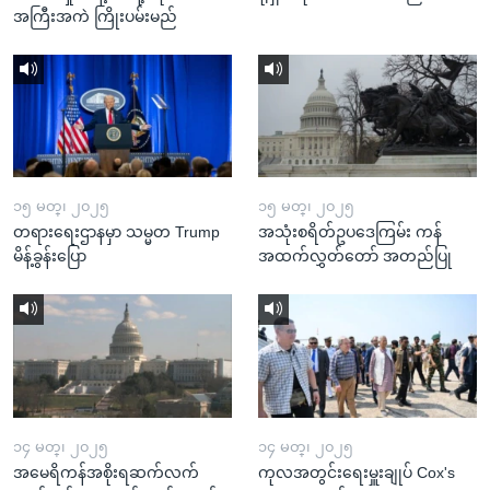
အကြီးအကဲ ကြိုးပမ်းမည်
၁၅ မတ္၊ ၂၀၂၅
၁၅ မတ္၊ ၂၀၂၅
တရားရေးဌာနမှာ သမ္မတ Trump
အသုံးစရိတ်ဥပဒေကြမ်း ကန်
မိန့်ခွန်းပြော
အထက်လွှတ်တော် အတည်ပြု
၁၄ မတ္၊ ၂၀၂၅
၁၄ မတ္၊ ၂၀၂၅
အမေရိကန်အစိုးရဆက်လက်
ကုလအတွင်းရေးမှူးချုပ် Cox's