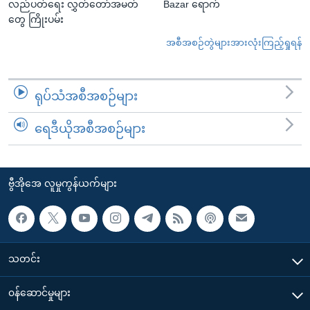
လည်ပတ်ရေး လွှတ်တော်အမတ်
Bazar ရောက်
တွေ ကြိုးပမ်း
အစီအစဉ်တွဲများအားလုံးကြည့်ရှုရန်
ရုပ်သံအစီအစဉ်များ
ရေဒီယိုအစီအစဉ်များ
ဗွီအိုအေ လူမှုကွန်ယက်များ
သတင်း
၀န်ဆောင်မှုများ