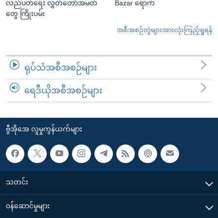
လည်ပတ်ရေး လွှတ်တော်အမတ်
Bazar ရောက်
တွေ ကြိုးပမ်း
အစီအစဉ်တွဲများအားလုံးကြည့်ရှုရန်
ရုပ်သံအစီအစဉ်များ
ရေဒီယိုအစီအစဉ်များ
ဗွီအိုအေ လူမှုကွန်ယက်များ
သတင်း
၀န်ဆောင်မှုများ