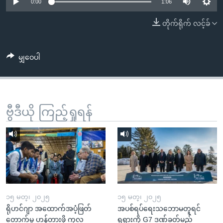
အ
0:00
1:06
သုတပဒေသာ အင်္ဂလိပ်စာ
ညွန်း
Learning English
တိုက်ရိုက် လင့်ခ်
စာမျက်နှာ
သို့
ဗွီအိုအေ လူမှုကွန်ယက်များ
ကျော်
မျှဝေပါ
ကြည့်
ရန်
ဘာသာစကားများ
ရှာဖွေ
ဗွီဒီယို ကြည့်ရှုရန်
ရန်
နေရာ
သို့
ကျော်
ရန်
၁၅ မတ္၊ ၂၀၂၅
၁၅ မတ္၊ ၂၀၂၅
ရိုဟင်ဂျာ အထောက်အပံ့ဖြတ်
အပစ်ရပ်ရေးသဘောမတူရင်
တောက်မှု ဟန့်တားဖို့ ကုလ
ရုရှားကို G7 ဒဏ်ခတ်မည်