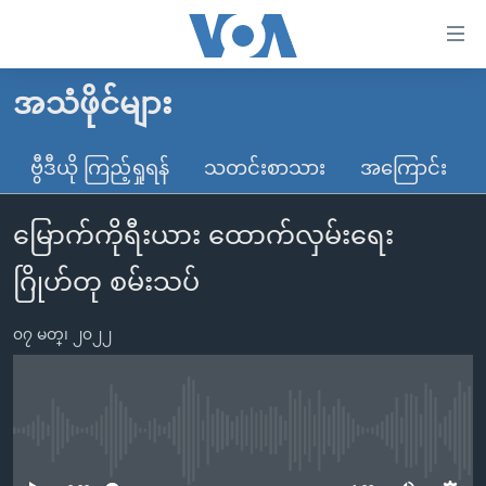
သုံး
ရ
လွယ်ကူ
အသံဖိုင်များ
မူလစာမျက်နှာ
စေ
မြန်မာ
ဗွီဒီယို ကြည့်ရှုရန်
သတင်းစာသား
အကြောင်း
သည့်
ကမ္ဘာ့သတင်းများ
Link
မြောက်ကိုရီးယား ထောက်လှမ်းရေး
ဗွီဒီယို
နိုင်ငံတကာ
များ
သတင်းလွတ်လပ်ခွင့်
အမေရိကန်
ဂြိုဟ်တု စမ်းသပ်
ပင်မ
ရပ်ဝန်းတခု လမ်းတခု အလွန်
တရုတ်
အကြောင်းအရာ
၀၇ မတ္၊ ၂၀၂၂
သို့
အင်္ဂလိပ်စာလေ့လာမယ်
အစ္စရေး-ပါလက်စတိုင်း
ကျော်
အပတ်စဉ်ကဏ္ဍများ
အမေရိကန်သုံးအီဒီယံ
ကြည့်
ရေဒီယိုနှင့်ရုပ်သံ အချက်အလက်များ
မကြေးမုံရဲ့ အင်္ဂလိပ်စာ
ရေဒီယို
ရန်
No media source currently available
ပင်မ
ရေဒီယို/တီဗွီအစီအစဉ်
ရုပ်ရှင်ထဲက အင်္ဂလိပ်စာ
တီဗွီ