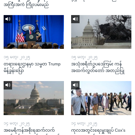
အကြီးအကဲ ကြိုးပမ်းမည်
၁၅ မတ္၊ ၂၀၂၅
၁၅ မတ္၊ ၂၀၂၅
တရားရေးဌာနမှာ သမ္မတ Trump
အသုံးစရိတ်ဥပဒေကြမ်း ကန်
မိန့်ခွန်းပြော
အထက်လွှတ်တော် အတည်ပြု
၁၄ မတ္၊ ၂၀၂၅
၁၄ မတ္၊ ၂၀၂၅
အမေရိကန်အစိုးရဆက်လက်
ကုလအတွင်းရေးမှူးချုပ် Cox's