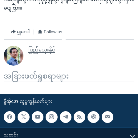
ခငျဗြား။
မျှဝေပါ
Follow us
ပြည်သွေးနိုင်
အခြားဖတ်ရှုစရာများ
ဗွီအိုအေ လူမှုကွန်ယက်များ
သတင်း