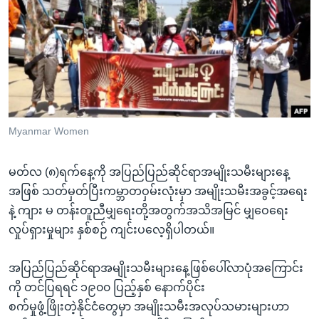
အ
သုတပဒေသာ အင်္ဂလိပ်စာ
ညွန်း
Learning English
စာမျက်နှာ
သို့
ဗွီအိုအေ လူမှုကွန်ယက်များ
ကျော်
ကြည့်
ရန်
ဘာသာစကားများ
Myanmar Women
ရှာဖွေ
ရန်
မတ်လ (၈)ရက်နေ့ကို အပြည်ပြည်ဆိုင်ရာအမျိုးသမီးများနေ့
နေရာ
အဖြစ် သတ်မှတ်ပြီးကမ္ဘာတဝှမ်းလုံးမှာ အမျိုးသမီးအခွင့်အရေး
သို့
နဲ့ ကျား မ တန်းတူညီမျှရေးတို့အတွက်အသိအမြင် မျှဝေရေး
ကျော်
လှုပ်ရှားမှုများ နှစ်စဉ် ကျင်းပလေ့ရှိပါတယ်။
ရန်
အပြည်ပြည်ဆိုင်ရာအမျိုးသမီးများနေ့ဖြစ်ပေါ်လာပုံအကြောင်း
ကို တင်ပြရရင် ၁၉၀၀ ပြည့်နှစ် နောက်ပိုင်း
စက်မှုဖွံ့ဖြိုးတဲ့နိုင်ငံတွေမှာ အမျိုးသမီးအလုပ်သမားများဟာ