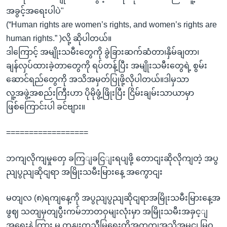
အခွင့်အရေးပါပဲ"
(“Human rights are women’s rights, and women’s rights are
human rights.” )လို့ ဆိုပါတယ်။
ဒါကြောင့် အမျိုးသမီးတွေကို ခွဲခြားဆက်ဆံတာ၊နှိမ်ချတာ၊
ချန်လှပ်ထားခဲ့တာတွေကို ရပ်တန့်ပြီး အမျိုးသမီးတွေရဲ့ စွမ်း
ဆောင်ရည်တွေကို အသိအမှတ်ပြုဖို့လိုပါတယ်။ဒါမှသာ
လူ့အဖွဲ့အစည်းကြီးဟာ ပိုမိုဖွံ့ဖြိုးပြီး ငြိမ်းချမ်းသာယာမှာ
ဖြစ်ကြောင်းပါ ခင်ဗျား။
==================
ဘကျလိုကျမှုတှေ ခကြျခငြျးရပျဖို့ တောငျးဆိုလိုကျတဲ့ အပွ
ညျပွညျဆိုငျရာ အမြိုးသမီးမြားနေ့ အကွောငျး
မတျလ (၈)ရကျနေ့ကို အပွညျပွညျဆိုငျရာအမြိုးသမီးမြားနေ့အ
ဖွဈ သတျမှတျပွီးကမ်ဘာတဝှမျးလုံးမှာ အမြိုးသမီးအခှင့ျ
အရေးနဲ့ ကြား မ တနျးတူညီမြှရေးတို့အတှကျအသိအမွငျ မြှဝ