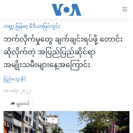
သုံး
ရ
လွယ်ကူ
ကမ္ဘာ့ မြန်မာ့ မီဒီယာမြင်ကွင်း
မူလစာမျက်နှာ
စေ
ဘက်လိုက်မှုတွေ ချက်ချင်းရပ်ဖို့ တောင်း
မြန်မာ
သည့်
ဆိုလိုက်တဲ့ အပြည်ပြည်ဆိုင်ရာ
ကမ္ဘာ့သတင်းများ
Link
အမျိုးသမီးများနေ့အကြောင်း
ဗွီဒီယို
နိုင်ငံတကာ
များ
သတင်းလွတ်လပ်ခွင့်
အမေရိကန်
ပင်မ
ပြည်သွေးနိုင်
ရပ်ဝန်းတခု လမ်းတခု အလွန်
တရုတ်
အကြောင်းအရာ
၀၈ မတ္၊ ၂၀၂၂
သို့
အင်္ဂလိပ်စာလေ့လာမယ်
အစ္စရေး-ပါလက်စတိုင်း
ကျော်
မျှဝေပါ
အပတ်စဉ်ကဏ္ဍများ
အမေရိကန်သုံးအီဒီယံ
ကြည့်
ရေဒီယိုနှင့်ရုပ်သံ အချက်အလက်များ
မကြေးမုံရဲ့ အင်္ဂလိပ်စာ
ရေဒီယို
ရန်
ပင်မ
ရေဒီယို/တီဗွီအစီအစဉ်
ရုပ်ရှင်ထဲက အင်္ဂလိပ်စာ
တီဗွီ