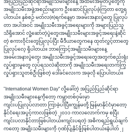
အပြည်ပြည်ဆိုင်ရာအမျိုးသမီးများနေ့ အထိမ်းအမှတ်ပွဲတွေကို
အမျိုးသမီးအဖွဲ့အစည်းများက ဦးဆောင်ပြုလုပ်ခဲ့ကြတာ တွေ့ရ
ပါတယ်။ နှစ်စဉ် မတ်လ(၈)ရက်နေ့မှာ အခမ်းအနားပွဲတွေ ပြုလုပ်
တာ အပါအဝင် အမျိုးသမီးအခွင့်အရေးများကို အများပြည်သူ
သိရှိအောင် လှုံ့ဆော်တဲ့ပွဲတွေ၊အမျိုးသမီးများအခွင့်အရေးနဲ့ဆိုင်
တဲ့ စကားဝိုင်းတွေပြုလုပ်ပြီး မီဒီယာတွေကနေ ထုတ်လွှင့်တာတွေ
ပြုလုပ်လေ့ ရှိပါတယ်။ ဘာကြောင့်အမျိုးသမီးများနေ့
အခမ်းအနားပွဲတွေ၊ အမျိုးသမီးအခွင့်အရေးတွေအတွက်စည်းရုံး
လှုပ်ရှားမှုတွေ လုပ်ရသလဲဆိုတာကို အမျိုးသမီးအရေးတက်ကြွ
လှုပ်ရှားသူတစ်ဦးဖြစ်တဲ့ ဒေါ်ခင်လေးက အခုလို ပြောပါတယ်။
"International Women Day” လို့ခေါ်တဲ့ အပြည်ပြည်ဆိုင်ရာ
အမျိုးသမီးများနေ့ကိုတော့ ကမ္ဘာတစ်ဝှမ်းမှာ
ကျင်းပပြုလုပ်လာတာ ကြာခဲ့ပါပြီ။ကျွန်မတို့ မြန်မာနိုင်ငံမှာတော့
နိုင်ငံရေးအပွင့်ကာလဖြစ်တဲ့ ၂၀၁၁ ကာလလောက်ကမှ စပြီး
ကျင်းပလာနိုင်တာဖြစ်ပါတယ်။ကျင်းပရတဲ့ အဓိကရည်ရွယ်ချက်
ကတော့ အမျိုးသမီးများကို ဂုဏ်ပြုနိုင်ဖို့ဖြစ်ပါတယ်။နံပါတ် ၂