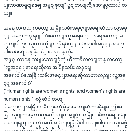
ပျ၊အာဏာရှငျစနဈ အမွဈဖွတျ" ဖွဈတယျလို့ ဖောျပွထားပါတ
ယျ။
အမှနျတကယျကတော့ အမြိုးသမီးအခှင့ျအရေးဆိုတာ လူ့အခှ
င့ျအရေးတဈရပျပါပဲ။တောငျးယူနရေမယ့ျ အရာတောငျ မ
ဟုတျပါဘူး။လူသားတိုငျး ရရှိရမယ့ျ မှေးရာပါအခှင့ျအရေး
ပါ။အမရေိကနျနိုငျငံခွားရေးဝနျကွီး
အဖွဈ တာဝနျထမျးဆောငျခဲ့တဲ့ ဟီလာရီကလငျတနျကတော့
"လူ့အခှင့ျအရေးဆိုတာ အမြိုးသမီး အခှင့ျ
အရေးပါပဲ။ အမြိုးသမီးအခှင့ျအရေးဆိုတာဟာလညျး လူ့အခှ
င့ျအရေးပါပဲ"
(“Human rights are women’s rights, and women’s rights are
human rights.” )လို့ ဆိုပါတယျ။
ဒါကွောင့ျ အမြိုးသမီးတှကေို ခှဲခွားဆကျဆံတာ၊နှိမျခတြာ၊ခ
နြျလှပျထားခဲ့တာတှကေို ရပျတန့ျပွီး အမြိုးသမီးတှရေဲ့ စှမျး
ဆောငျရညျတှကေို အသိအမှတျပွုဖို့လိုပါတယျ။ဒါမှသာ လူ့အဖှဲ့
အစညျးကွီးဟာ ပိုမိုဖှံ့ဖွိုးပွီး ငွိမျးခမြျးသာယာမှာဖွဈကွောငျးပါ