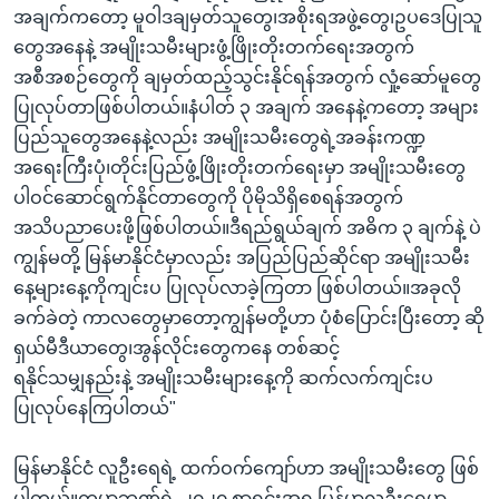
အချက်ကတော့ မူဝါဒချမှတ်သူတွေ၊အစိုးရအဖွဲ့တွေ၊ဥပဒေပြုသူ
တွေအနေနဲ့ အမျိုးသမီးများဖွံ့ဖြိုးတိုးတက်ရေးအတွက်
အစီအစဉ်တွေကို ချမှတ်ထည့်သွင်းနိုင်ရန်အတွက် လှုံ့ဆော်မူတွေ
ပြုလုပ်တာဖြစ်ပါတယ်။နံပါတ် ၃ အချက် အနေနဲ့ကတော့ အများ
ပြည်သူတွေအနေနဲ့လည်း အမျိုးသမီးတွေရဲ့အခန်းကဏ္ဍ
အရေးကြီးပုံ၊တိုင်းပြည်ဖွံ့ဖြိုးတိုးတက်ရေးမှာ အမျိုးသမီးတွေ
ပါဝင်ဆောင်ရွက်နိုင်တာတွေကို ပိုမိုသိရှိစေရန်အတွက်
အသိပညာပေးဖို့ဖြစ်ပါတယ်။ဒီရည်ရွယ်ချက် အဓိက ၃ ချက်နဲ့ ပဲ
ကျွန်မတို့ မြန်မာနိုင်ငံမှာလည်း အပြည်ပြည်ဆိုင်ရာ အမျိုးသမီး
နေ့များနေ့ကိုကျင်းပ ပြုလုပ်လာခဲ့ကြတာ ဖြစ်ပါတယ်။အခုလို
ခက်ခဲတဲ့ ကာလတွေမှာတော့ကျွန်မတို့ဟာ ပုံစံပြောင်းပြီးတော့ ဆို
ရှယ်မီဒီယာတွေ၊အွန်လိုင်းတွေကနေ တစ်ဆင့်
ရနိုင်သမျှနည်းနဲ့ အမျိုးသမီးများနေ့ကို ဆက်လက်ကျင်းပ
ပြုလုပ်နေကြပါတယ်"
မြန်မာနိုင်ငံ လူဦးရေရဲ့ ထက်ဝက်ကျော်ဟာ အမျိုးသမီးတွေ ဖြစ်
ပါတယ်။ကမ္ဘာဘဏ်ရဲ့ ၂၀၂၀ စာရင်းအရ မြန်မာ့လူဦးရေမှာ