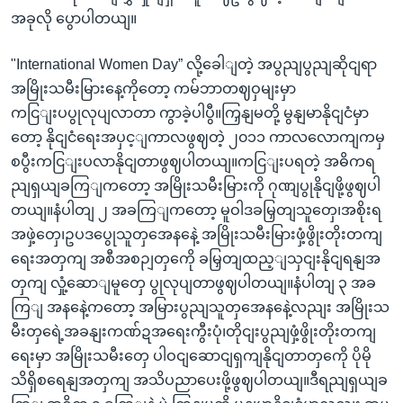
အခုလို ပွောပါတယျ။
"International Women Day” လို့ခေါျတဲ့ အပွညျပွညျဆိုငျရာ
အမြိုးသမီးမြားနေ့ကိုတော့ ကမ်ဘာတဈဝှမျးမှာ
ကငြျးပပွုလုပျလာတာ ကွာခဲ့ပါပွီ။ကြှနျမတို့ မွနျမာနိုငျငံမှာ
တော့ နိုငျငံရေးအပှင့ျကာလဖွဈတဲ့ ၂၀၁၁ ကာလလောကျကမှ
စပွီးကငြျးပလာနိုငျတာဖွဈပါတယျ။ကငြျးပရတဲ့ အဓိကရ
ညျရှယျခကြျကတော့ အမြိုးသမီးမြားကို ဂုဏျပွုနိုငျဖို့ဖွဈပါ
တယျ။နံပါတျ ၂ အခကြျကတော့ မူဝါဒခမြှတျသူတှေ၊အစိုးရ
အဖှဲ့တှေ၊ဥပဒပွေုသူတှအေနနေဲ့ အမြိုးသမီးမြားဖှံ့ဖွိုးတိုးတကျ
ရေးအတှကျ အစီအစဉျတှကေို ခမြှတျထည့ျသှငျးနိုငျရနျအ
တှကျ လှုံ့ဆောျမူတှေ ပွုလုပျတာဖွဈပါတယျ။နံပါတျ ၃ အခ
ကြျ အနနေဲ့ကတော့ အမြားပွညျသူတှအေနနေဲ့လညျး အမြိုးသ
မီးတှရေဲ့အခနျးကဏ်ဍအရေးကွီးပုံ၊တိုငျးပွညျဖှံ့ဖွိုးတိုးတကျ
ရေးမှာ အမြိုးသမီးတှေ ပါဝငျဆောငျရှကျနိုငျတာတှကေို ပိုမို
သိရှိစရေနျအတှကျ အသိပညာပေးဖို့ဖွဈပါတယျ။ဒီရညျရှယျခ