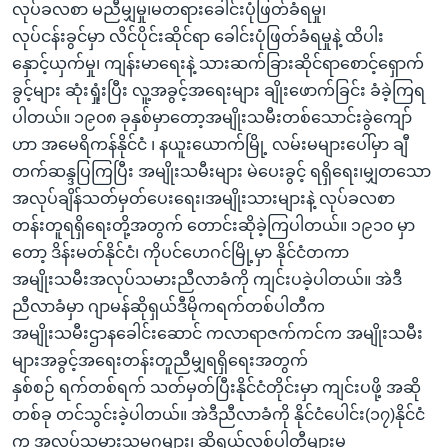
လုပ်ခလစာ မညီမျှမှု၊မတရားခေါင်းပုံဖြတ်ခံရမှု၊
လုပ်ငန်းခွင်မှာ လိင်ပိုင်းဆိုင်ရာ ခေါင်းပုံဖြတ်ခံရမှုနဲ့ ထိပါး
နှောင့်ယှက်မှု၊ ကျန်းမာရေးနဲ့ သားဆက်ခြားဆိုင်ရာစောင့်ရှောက်
ခွင့်များ ဆုံးရှုံးပြီး လူ့အခွင့်အရေးများ ချိုးဖောက်ခြင်း ခံခဲ့ကြရ
ပါတယ်။ ၁၉၀၈ ခုနှစ်မှာတော့အမျိုးသမီးတစ်သောင်းခွဲကျော်
ဟာ အမေရိကန်နိုင်ငံ ၊ နယူးယောက်မြို့ လမ်းမများပေါ်မှာ ချီ
တက်ဆန္ဒပြကြပြီး အမျိုးသမီးများ မဲပေးခွင့် ရရှိရေး၊မျှတသော
အလုပ်ချိန်သတ်မှတ်ပေးရေး၊အမျိုးသားများနဲ့ လုပ်ခလစာ
တန်းတူရရှိရေးတို့အတွက် တောင်းဆိုခဲ့ကြပါတယ်။ ၁၉၁၀ မှာ
တော့ ဒိန်းမတ်နိုင်ငံ၊ ကိုပင်ဟေဂင်မြို့မှာ နိုင်ငံတကာ
အမျိုးသမီးအလုပ်သမားညီလာခံကို ကျင်းပခဲ့ပါတယ်။ အဲဒီ
ညီလာခံမှာ ဂျာမန်ဆိုရှယ်ဒီမိုကရက်တစ်ပါတီက
အမျိုးသမီးဌာနခေါင်းဆောင် ကလာရာဇက်ကင်က အမျိုးသမီး
များအခွင့်အရေးတန်းတူညီမျှရရှိရေးအတွက်
နှစ်စဉ် ရက်တစ်ရက် သတ်မှတ်ပြီးနိုင်ငံတိုင်းမှာ ကျင်းပဖို့ အဆို
တစ်ခု တင်သွင်းခဲ့ပါတယ်။ အဲဒီညီလာခံကို နိုင်ငံပေါင်း(၁၇)နိုင်ငံ
က အလုပ်သမားသမဂ္ဂများ၊ ဆိုရှယ်လစ်ပါတီများမှ