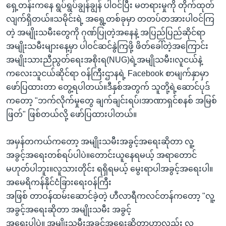
ရှေ့တန်းကနေ ရွပ်ရွပ်ချွန်ချွန် ပါဝင်ပြီး မတရားမှုကို တိုက်ထုတ်
လျက်ရှိတယ်။သမိုင်းရဲ့ အရွေ့တစ်ခုမှာ တတပ်တအားပါဝင်ကြ
တဲ့ အမျိုးသမီးတွေကို ဂုဏ်ပြုတဲ့အနေနဲ့ အပြည်ပြည်ဆိုင်ရာ
အမျိုးသမီးများနေ့မှာ ပါဝင်ဆင်နွဲကြဖို့ ဖိတ်ခေါ်တဲ့အကြောင်း
အမျိုးသားညီညွတ်ရေးအစိုးရ(NUG)ရဲ့အမျိုသမီး၊လူငယ်နဲ့
ကလေးသူငယ်ဆိုင်ရာ ဝန်ကြီးဌာနရဲ့ Facebook စာမျက်နှာမှာ
ဖော်ပြထားတာ တွေ့ရပါတယ်။ဒီနှစ်အတွက် သူတို့ရဲ့ဆောင်ပုဒ်
ကတော့ "ဘက်လိုက်မှုတွေ ချက်ချင်းရပ်၊အာဏာရှင်စနစ် အမြစ်
ဖြတ်" ဖြစ်တယ်လို့ ဖော်ပြထားပါတယ်။
အမှန်တကယ်ကတော့ အမျိုးသမီးအခွင့်အရေးဆိုတာ လူ့
အခွင့်အရေးတစ်ရပ်ပါပဲ။တောင်းယူနေရမယ့် အရာတောင်
မဟုတ်ပါဘူး။လူသားတိုင်း ရရှိရမယ့် မွေးရာပါအခွင့်အရေးပါ။
အမေရိကန်နိုင်ငံခြားရေးဝန်ကြီး
အဖြစ် တာဝန်ထမ်းဆောင်ခဲ့တဲ့ ဟီလာရီကလင်တန်ကတော့ "လူ့
အခွင့်အရေးဆိုတာ အမျိုးသမီး အခွင့်
အရေးပါပဲ။ အမျိုးသမီးအခွင့်အရေးဆိုတာဟာလည်း လူ့