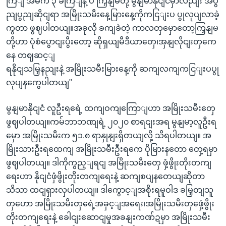
ကြျ အဓိက ၃ ခကြျနဲ့ ပဲ ကြှနျမတို့ မွနျမာနိုငျငံမှာလညျး အပွ
ညျပွညျဆိုငျရာ အမြိုးသမီးနေ့မြားနေ့ကိုကငြျးပ ပွုလုပျလာခဲ့
ကွတာ ဖွဈပါတယျ။အခုလို ခကျခဲတဲ့ ကာလတှမှောတော့ကြှနျမ
တို့ဟာ ပုံစံပွောငျးပွီးတော့ ဆိုရှယျမီဒီယာတှေ၊အှနျလိုငျးတှကေ
နေ တဈဆင့ျ
ရနိုငျသမြှနညျးနဲ့ အမြိုးသမီးမြားနေ့ကို ဆကျလကျကငြျးပပွု
လုပျနကွေပါတယျ"
မွနျမာနိုငျငံ လူဦးရရေဲ့ ထကျဝကျကြောျဟာ အမြိုးသမီးတှေ
ဖွဈပါတယျ။ကမ်ဘာဘဏျရဲ့ ၂၀၂၀ စာရငျးအရ မွနျမာ့လူဦးရ
မှော အမြိုးသမီးက ၅၁.၈ ရာနှုနျးရှိတယျလို့ သိရပါတယျ။ အ
မြိုးသားဦးရထေကျ အမြိုးသမီးဦးရကေ ပိုမြားနတော တှေ့ရမှာ
ဖွဈပါတယျ။ ဒါကိုကွည့ျရငျ အမြိုးသမီးတှေ ဖှံ့ဖွိုးတိုးတကျ
ရေးဟာ နိုငျငံဖှံဖွိုးတိုးတကျရေးနဲ့ ဆကျစပျနတေယျဆိုတာ
သိသာ ထငျရှားလှပါတယျ။ ဒါကွောင့ျအစိုးရမူဝါဒ ခမြှတျသူ
တှဟော အမြိုးသမီးတှရေဲ့အခှင့ျအရေး၊အမြိုးသမီးတှဖှေံ့ဖွိုး
တိုးတကျရေးနဲ့ ခေါငျးဆောငျမှုအခနျးကဏ်ဍမှာ အမြိုးသမီး