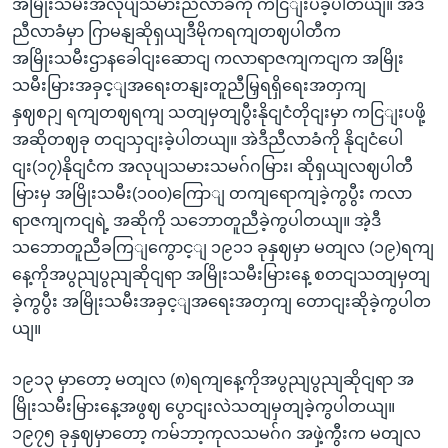
အမြိုးသမီးအလုပျသမားညီလာခံကို ကငြျးပခဲ့ပါတယျ။ အဲဒီ
ညီလာခံမှာ ဂြာမနျဆိုရှယျဒီမိုကရကျတဈပါတီက
အမြိုးသမီးဌာနခေါငျးဆောငျ ကလာရာဇကျကငျက အမြိုး
သမီးမြားအခှင့ျအရေးတနျးတူညီမြှရရှိရေးအတှကျ
နှဈစဉျ ရကျတဈရကျ သတျမှတျပွီးနိုငျငံတိုငျးမှာ ကငြျးပဖို့
အဆိုတဈခု တငျသှငျးခဲ့ပါတယျ။ အဲဒီညီလာခံကို နိုငျငံပေါ
ငျး(၁၇)နိုငျငံက အလုပျသမားသမဂ်ဂမြား၊ ဆိုရှယျလဈပါတီ
မြားမှ အမြိုးသမီး(၁၀၀)ကြောျ တကျရောကျခဲ့ကွပွီး ကလာ
ရာဇကျကငျရဲ့ အဆိုကို သဘောတူညီခဲ့ကွပါတယျ။ အဲ့ဒီ
သဘောတူညီခကြျကွောင့ျ ၁၉၁၁ ခုနှဈမှာ မတျလ (၁၉)ရကျ
နေ့ကိုအပွညျပွညျဆိုငျရာ အမြိုးသမီးမြားနေ့ စတငျသတျမှတျ
ခဲ့ကွပွီး အမြိုးသမီးအခှင့ျအရေးအတှကျ တောငျးဆိုခဲ့ကွပါတ
ယျ။
၁၉၁၃ မှာတော့ မတျလ (၈)ရကျနေ့ကိုအပွညျပွညျဆိုငျရာ အ
မြိုးသမီးမြားနေ့အဖွဈ ပွောငျးလဲသတျမှတျခဲ့ကွပါတယျ။
၁၉၇၅ ခုနှဈမှာတော့ ကမ်ဘာ့ကုလသမဂ်ဂ အဖှဲ့ကွီးက မတျလ