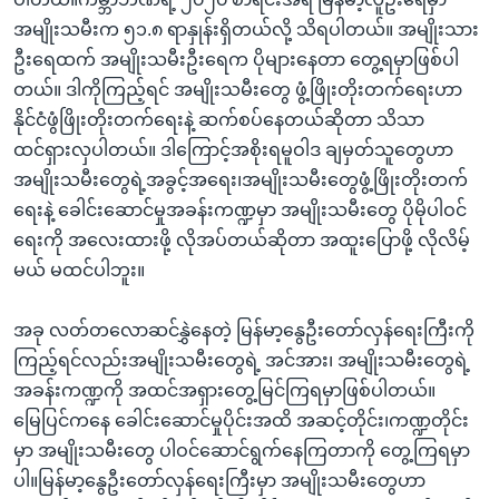
အမျိုးသမီးက ၅၁.၈ ရာနှုန်းရှိတယ်လို့ သိရပါတယ်။ အမျိုးသား
ဦးရေထက် အမျိုးသမီးဦးရေက ပိုများနေတာ တွေ့ရမှာဖြစ်ပါ
တယ်။ ဒါကိုကြည့်ရင် အမျိုးသမီးတွေ ဖွံ့ဖြိုးတိုးတက်ရေးဟာ
နိုင်ငံဖွံဖြိုးတိုးတက်ရေးနဲ့ ဆက်စပ်နေတယ်ဆိုတာ သိသာ
ထင်ရှားလှပါတယ်။ ဒါကြောင့်အစိုးရမူဝါဒ ချမှတ်သူတွေဟာ
အမျိုးသမီးတွေရဲ့အခွင့်အရေး၊အမျိုးသမီးတွေဖွံ့ဖြိုးတိုးတက်
ရေးနဲ့ ခေါင်းဆောင်မှုအခန်းကဏ္ဍမှာ အမျိုးသမီးတွေ ပိုမိုပါဝင်
ရေးကို အလေးထားဖို့ လိုအပ်တယ်ဆိုတာ အထူးပြောဖို့ လိုလိမ့်
မယ် မထင်ပါဘူး။
အခု လတ်တလောဆင်နွှဲနေတဲ့ မြန်မာ့နွေဦးတော်လှန်ရေးကြီးကို
ကြည့်ရင်လည်းအမျိုးသမီးတွေရဲ့ အင်အား၊ အမျိုးသမီးတွေရဲ့
အခန်းကဏ္ဍကို အထင်အရှားတွေ့မြင်ကြရမှာဖြစ်ပါတယ်။
မြေပြင်ကနေ ခေါင်းဆောင်မှုပိုင်းအထိ အဆင့်တိုင်း၊ကဏ္ဍတိုင်း
မှာ အမျိုးသမီးတွေ ပါဝင်ဆောင်ရွက်နေကြတာကို တွေ့ကြရမှာ
ပါ။မြန်မာ့နွေဦးတော်လှန်ရေးကြီးမှာ အမျိုးသမီးတွေဟာ