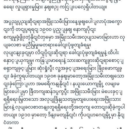
ရေေး လှုပျရှားမှုမြား နှဈစဉျ ကငြျးပလေ့ရှိပါတယျ။
အပွညျပွညျဆိုငျရာအမြိုးသမီးမြားနေ့ဖွဈပေါျလာပုံအကွော
ငျးကို တငျပွရရငျ ၁၉၀၀ ပွည့ျနှဈ နောကျပိုငျး
စကျမှုဖှံ့ဖွိုးတဲ့နိုငျငံတှမှော အမြိုးသမီးအလုပျသမားမြားဟာ လု
ပျခလစာ မညီမြှမှု၊မတရားခေါငျးပုံဖွတျခံရမှု၊
လုပျငနျးခှငျမှာ လိငျပိုငျးဆိုငျရာ ခေါငျးပုံဖွတျခံရမှုနဲ့ ထိပါး
နှောင့ျယှကျမှု၊ ကနြျးမာရေးနဲ့ သားဆကျခွားဆိုငျရာစောင့ျ
ရှောကျခှင့ျမြား ဆုံးရှုံးပွီး လူ့အခှင့ျအရေးမြား ခြိုးဖောကျခွ
ငျး ခံခဲ့ကွရပါတယျ။ ၁၉၀၈ ခုနှဈမှာတော့အမြိုးသမီးတဈသော
ငျးခှဲကြောျဟာ အမရေိကနျနိုငျငံ ၊ နယူးယောကျမွို့ လမျးမ
မြားပေါျမှာ ခြီတကျဆန်ဒပွကွပွီး အမြိုးသမီးမြား မဲပေးခှင့ျ
ရရှိရေး၊မြှတသော အလုပျခြိနျသတျမှတျပေးရေး၊အမြိုးသား
မြားနဲ့ လုပျခလစာတနျးတူရရှိရေးတို့အတှကျ တောငျးဆိုခဲ့ကွပါ
တယျ။ ၁၉၁၀ မှာတော့ ဒိနျးမတျနိုငျငံ၊ ကိုပငျဟဂေငျမွို့မှာ နိုငျ
ငံတကာ