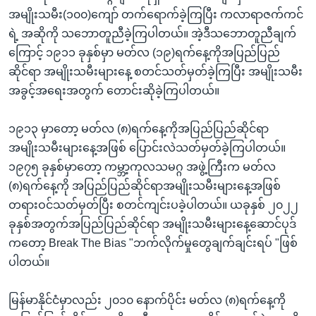
အမျိုးသမီး(၁၀၀)ကျော် တက်ရောက်ခဲ့ကြပြီး ကလာရာဇက်ကင်
ရဲ့ အဆိုကို သဘောတူညီခဲ့ကြပါတယ်။ အဲ့ဒီသဘောတူညီချက်
ကြောင့် ၁၉၁၁ ခုနှစ်မှာ မတ်လ (၁၉)ရက်နေ့ကိုအပြည်ပြည်
ဆိုင်ရာ အမျိုးသမီးများနေ့ စတင်သတ်မှတ်ခဲ့ကြပြီး အမျိုးသမီး
အခွင့်အရေးအတွက် တောင်းဆိုခဲ့ကြပါတယ်။
၁၉၁၃ မှာတော့ မတ်လ (၈)ရက်နေ့ကိုအပြည်ပြည်ဆိုင်ရာ
အမျိုးသမီးများနေ့အဖြစ် ပြောင်းလဲသတ်မှတ်ခဲ့ကြပါတယ်။
၁၉၇၅ ခုနှစ်မှာတော့ ကမ္ဘာ့ကုလသမဂ္ဂ အဖွဲ့ကြီးက မတ်လ
(၈)ရက်နေ့ကို အပြည်ပြည်ဆိုင်ရာအမျိုးသမီးများနေ့အဖြစ်
တရားဝင်သတ်မှတ်ပြီး စတင်ကျင်းပခဲ့ပါတယ်။ ယခုနှစ် ၂၀၂၂
ခုနှစ်အတွက်အပြည်ပြည်ဆိုင်ရာ အမျိုးသမီးများနေ့ဆောင်ပုဒ်
ကတော့ Break The Bias "ဘက်လိုက်မှုတွေချက်ချင်းရပ် "ဖြစ်
ပါတယ်။
မြန်မာနိုင်ငံမှာလည်း ၂၀၁၀ နောက်ပိုင်း မတ်လ (၈)ရက်နေ့ကို