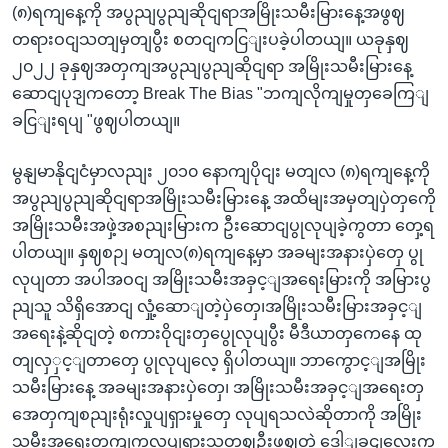
(၈)ရကျနေ့ကို အပွညျပွညျဆိုငျရာအမြိုးသမီးမြားနေ့အဖွဈ
တရားဝငျသတျမှတျပွီး စတငျကငြျးပခဲ့ပါတယျ။ ယခုနှဈ
၂၀၂၂ ခုနှဈအတှကျအပွညျပွညျဆိုငျရာ အမြိုးသမီးမြားနေ့
ဆောငျပုဒျကတော့ Break The Bias "ဘကျလိုကျမှုတှခေကြျ
ခငြျးရပျ "ဖွဈပါတယျ။
မွနျမာနိုငျငံမှာလညျး ၂၀၁၀ နောကျပိုငျး မတျလ (၈)ရကျနေ့ကို
အပွညျပွညျဆိုငျရာအမြိုးသမီးမြားနေ့ အထိမျးအမှတျပှဲတှကေို
အမြိုးသမီးအဖှဲ့အစညျးမြားက ဦးဆောငျပွုလုပျခဲ့ကွတာ တှေ့ရ
ပါတယျ။ နှဈစဉျ မတျလ(၈)ရကျနေ့မှာ အခမျးအနားပှဲတှေ ပွု
လုပျတာ အပါအဝငျ အမြိုးသမီးအခှင့ျအရေးမြားကို အမြားပွ
ညျသူ သိရှိအောငျ လှုံ့ဆောျတဲ့ပှဲတှေ၊အမြိုးသမီးမြားအခှင့ျ
အရေးနဲ့ဆိုငျတဲ့ စကားဝိုငျးတှပွေုလုပျပွီး မီဒီယာတှကေနေ ထု
တျလှှင့ျတာတှေ ပွုလုပျလေ့ ရှိပါတယျ။ ဘာကွောင့ျအမြိုး
သမီးမြားနေ့ အခမျးအနားပှဲတှေ၊ အမြိုးသမီးအခှင့ျအရေးတှ
အေတှကျစညျးရုံးလှုပျရှားမှုတှေ လုပျရသလဲဆိုတာကို အမြိုး
သမီးအရေးတကျကွှလှုပျရှားသူတဈဦးဖွဈတဲ့ ဒေါျခငျလေးက