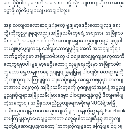
တှေ ပိုမိုပါဝငျရေးကို အလေးထားဖို့ လိုအပျတယျဆိုတာ အထူး
ပွောဖို့ လိုလိမ့ျမယျ မထငျပါဘူး။
အခု လတျတလောဆငျနှှဲနတေဲ့ မွနျမာ့နှေဦးတောျလှနျရေး
ကွီးကိုကွည့ျရငျလညျးအမြိုးသမီးတှရေဲ့ အငျအား၊ အမြိုးသ
မီးတှရေဲ့ အခနျးကဏ်ဍကို အထငျအရှားတှေ့မွငျကွရမှာဖွဈပါ
တယျ။မွပွေငျကနေ ခေါငျးဆောငျမှုပိုငျးအထိ အဆင့ျတိုငျး၊
ကဏ်ဍတိုငျးမှာ အမြိုးသမီးတှေ ပါဝငျဆောငျရှကျနကွေတာကို
တှေ့ကွရမှာပါ။မွနျမာ့နှေဦးတောျလှနျရေးကွီးမှာ အမြိုးသမီး
တှဟော ရှေ့တနျးကနေ ရှပျရှပျခြှနျခြှနျ ပါဝငျပွီး မတရားမှုကို
တိုကျထုတျလကြျရှိတယျ။သမိုငျးရဲ့ အရှေ့တဈခုမှာ တတပျ
တအားပါဝငျကွတဲ့ အမြိုးသမီးတှကေို ဂုဏျပွုတဲ့အနနေဲ့ အပွညျ
ပွညျဆိုငျရာအမြိုးသမီးမြားနေ့မှာ ပါဝငျဆငျနှဲကွဖို့ ဖိတျခေါျ
တဲ့အကွောငျး အမြိုးသားညီညှတျရေးအစိုးရ(NUG)ရဲ့အမြို
သမီး၊လူငယျနဲ့ ကလေးသူငယျဆိုငျရာ ဝနျကွီးဌာနရဲ့ Facebook
စာမကြျနှာမှာဖောျပွထားတာ တှေ့ရပါတယျ။ဒီနှဈအတှကျ
သူတို့ရဲ့ဆောငျပုဒျကတော့ "ဘကျလိုကျမှုတှေ ခကြျခငြျးရ