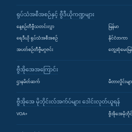
ရုပ်သံအစီအစဉ်နှင့် ဗွီဒီယိုကဏ္ဍများ
နေ့စဉ်တီဗွီသတင်းလွှာ
မြန်မာ
ရေဒီယို ရုပ်သံအစီအစဉ်
နိုင်ငံတကာ
အပတ်စဉ်တီဗွီမဂ္ဂဇင်း
တွေ့ဆုံမေးမြန
ဗွီအိုအေအကြောင်း
ဌာနမိတ်ဆက်
မီတာလှိုင်းမျာ
ဗွီအိုအေ မိုဘိုင်းလ်အက်ပ်များ ဒေါင်းလုတ်ယူရန်
Learning English
VOA+
ဗွီအိုအေမိုဘ
ဗွီအိုအေ လူမှုကွန်ယက်များ