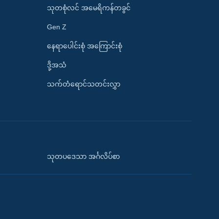
သုတစုံလင် အမေရိကန်တခွင်
Gen Z
နေရာပေါင်းစုံ အကြောင်းစုံ
ဒို့အသံ
သက်တံရောင်သတင်းလွှာ
သုတပဒေသာ အင်္ဂလိပ်စာ