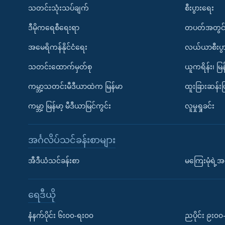
သတင်းသုံးသပ်ချက်
စီးပွားရေး
ဒီမိုကရေစီရေးရာ
တပတ်အတွင်
အမေရိကန်နိုင်ငံရေး
လယ်ယာစီးပွ
သတင်းထောက်မှတ်စု
ယူကရိန်း၊ မြန
ကမ္ဘာ့သတင်းမီဒီယာထဲက မြန်မာ
ထူးခြားဆန်း
ကမ္ဘာ့ မြန်မာ့ မီဒီယာမြင်ကွင်း
လူမှုရှုခင်း
အင်္ဂလိပ်သင်ခန်းစာများ
အီဒီယံသင်ခန်းစာ
မကြေးမုံရဲ့အင
ရေဒီယို
နံနက်ပိုင်း ၆း၀၀-ရး၀၀
ညပိုင်း ၉း၀