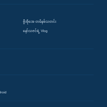
ဗွီအိုအေ တမိနစ်သတင်း
နော်သဇင်ရဲ့ Vlog
droid