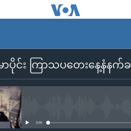
SUBSCRIBE
န်မာပိုင်း ကြာသပတေးနေ့နံနက်
Apple Podcasts
Spotify
ရယူရန်
No media source currently availa
0:00