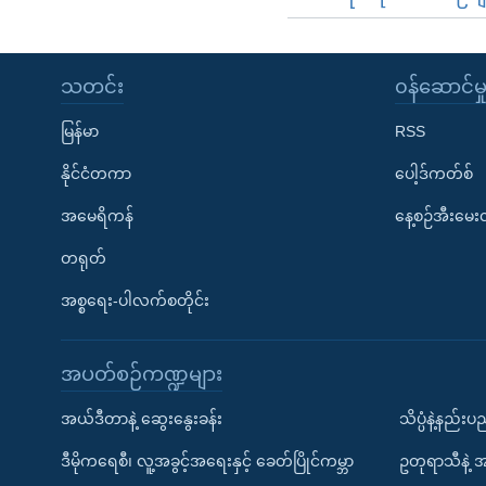
သတင်း
၀န်ဆောင်မှ
မြန်မာ
RSS
နိုင်ငံတကာ
ပေါ့ဒ်ကတ်စ်
အမေရိကန်
နေ့စဉ်အီးမေ
တရုတ်
အစ္စရေး-ပါလက်စတိုင်း
အပတ်စဉ်ကဏ္ဍများ
အယ်ဒီတာနဲ့ ဆွေးနွေးခန်း
သိပ္ပံနဲ့နည်း
ဒီမိုကရေစီ၊ လူ့အခွင့်အရေးနှင့် ခေတ်ပြိုင်ကမ္ဘာ
ဥတုရာသီနဲ့ 