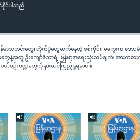
်နိုင်ပါသည်။
မြန်မာသတင်းတွေ၊ တိုက်ပွဲတွေဆက်နေတဲ့ စစ်ကိုင်း၊ မကွေးက ဒေသခံတို
ွေနဲ့အတူ ဦးကျော်ဇံသာရဲ့ မြန်မာ့အရေးသုံးသပ်ချက်၊ အားကစား
အပတ်စဉ်ကဏ္ဍတွေကို နားဆင်ကြည့်ရှုရမှာပါ။