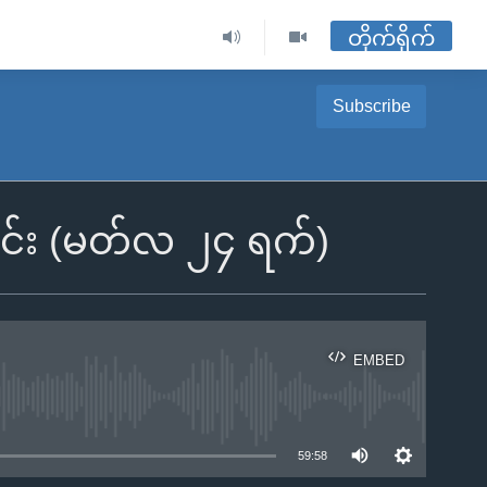
တိုက်ရိုက်
Subscribe
ခင်း (မတ်လ ၂၄ ရက်)
EMBED
ble
59:58