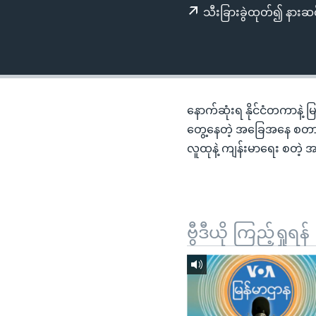
သုတပဒေသာ အင်္ဂလိပ်စာ
အ
သီးခြားခွဲထုတ်၍ နားဆင
ညွန်း
စာမျက်နှာ
သို့
ကျော်
ကြည့်
နောက်ဆုံးရ နိုင်ငံတကာနဲ့ 
ရန်
တွေ့နေတဲ့ အခြေအနေ စတာတ
ရှာဖွေ
လူထုနဲ့ ကျန်းမာရေး စတဲ့ 
ရန်
နေရာ
သို့
ကျော်
ဗွီဒီယို ကြည့်ရှုရန်
ရန်