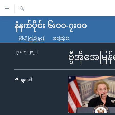
သုံး
ရ
ရှာဖွေ
လွယ်ကူ
မူလစာမျက်နှာ
နံနက်ပိုင်း ၆း၀၀-၇း၀၀
ရ
စေ
မြန်မာ
လာ
ဗွီဒီယို ကြည့်ရှုရန်
အကြောင်း
သည့်
ဒ်
ကမ္ဘာ့သတင်းများ
Link
ဗွီဒီယို
နိုင်ငံတကာ
၂၄ မတ္၊ ၂၀၂၂
ဗွီအိုအေမြ
များ
သတင်းလွတ်လပ်ခွင့်
အမေရိကန်
ပင်မ
ရပ်ဝန်းတခု လမ်းတခု အလွန်
တရုတ်
အကြောင်းအရာ
အင်္ဂလိပ်စာလေ့လာမယ်
အစ္စရေး-ပါလက်စတိုင်း
မျှဝေပါ
သို့
အပတ်စဉ်ကဏ္ဍများ
အမေရိကန်သုံးအီဒီယံ
ကျော်
ကြည့်
ရေဒီယိုနှင့်ရုပ်သံ အချက်အလက်များ
မကြေးမုံရဲ့ အင်္ဂလိပ်စာ
ရေဒီယို
ရန်
ရေဒီယို/တီဗွီအစီအစဉ်
ရုပ်ရှင်ထဲက အင်္ဂလိပ်စာ
တီဗွီ
ပင်မ