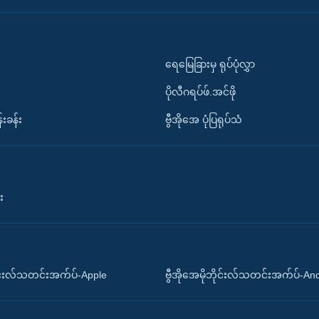
ရေမြေခြားမှ ရုပ်ပုံလွှာ
ပိုလီဂရပ်ဖ်.အင်ဖို
်းခန်း
ဗွီအိုအေ ပုံပြရုပ်သံ
း
ိုင်းလ်သတင်းအက်ပ်-Apple
ဗွီအိုအေမိုဘိုင်းလ်သတင်းအက်ပ်-An