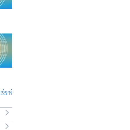
်ရှုရန်