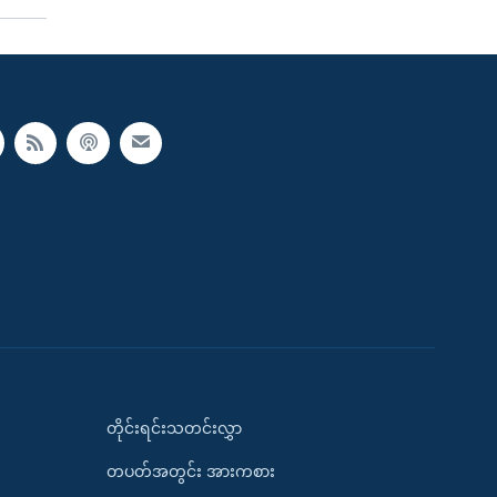
တိုင်းရင်းသတင်းလွှာ
တပတ်အတွင်း အားကစား