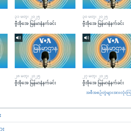
၃၁ မတ္၊ ၂၀၂၅
၃၀ မတ္၊ ၂၀၂၅
ဗွီအိုအေ မြန်မာနံနက်ခင်း
ဗွီအိုအေ မြန်မာနံနက်ခင်း
၂၈ မတ္၊ ၂၀၂၅
၂၇ မတ္၊ ၂၀၂၅
ဗွီအိုအေ မြန်မာနံနက်ခင်း
ဗွီအိုအေ မြန်မာနံနက်ခင်း
အစီအစဉ်တွဲများအားလုံးကြည့
း
ား