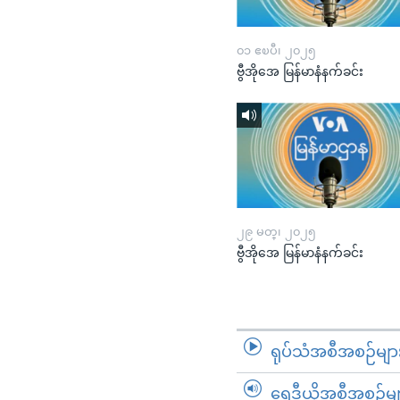
၀၁ ဧၿပီ၊ ၂၀၂၅
ဗွီအိုအေ မြန်မာနံနက်ခင်း
၂၉ မတ္၊ ၂၀၂၅
ဗွီအိုအေ မြန်မာနံနက်ခင်း
ရုပ်သံအစီအစဉ်မျာ
ရေဒီယိုအစီအစဉ်မျ