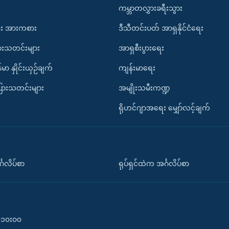
ကမ္ဘာတလွှားခရီးသွား
း အားကစား
ဒီသီတင်းပတ် အာရှနိုင်ငံရေး
ားသတင်းများ
အာရှစီးပွားရေး
်မာ နှိုင်းယှဉ်ချက်
ကျန်းမာရေး
ပြားသတင်းများ
အမျိုးသမီးကဏ္ဍ
ရိုဟင်ဂျာအရေး မျှော်လင့်ချက်
်္ဂလိပ်စာ
ရုပ်ရှင်ထဲက အင်္ဂလိပ်စာ
၀-၁၀း၀၀