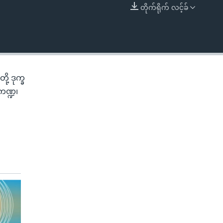
တိုက်ရိုက် လင့်ခ်
EMBED
့ ဒုက္ခ
ကဏ္ဍ၊