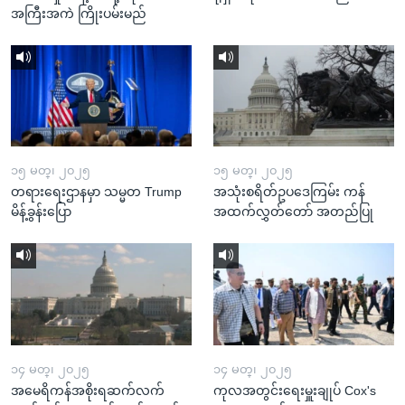
အကြီးအကဲ ကြိုးပမ်းမည်
၁၅ မတ္၊ ၂၀၂၅
၁၅ မတ္၊ ၂၀၂၅
တရားရေးဌာနမှာ သမ္မတ Trump
အသုံးစရိတ်ဥပဒေကြမ်း ကန်
မိန့်ခွန်းပြော
အထက်လွှတ်တော် အတည်ပြု
၁၄ မတ္၊ ၂၀၂၅
၁၄ မတ္၊ ၂၀၂၅
အမေရိကန်အစိုးရဆက်လက်
ကုလအတွင်းရေးမှူးချုပ် Cox's