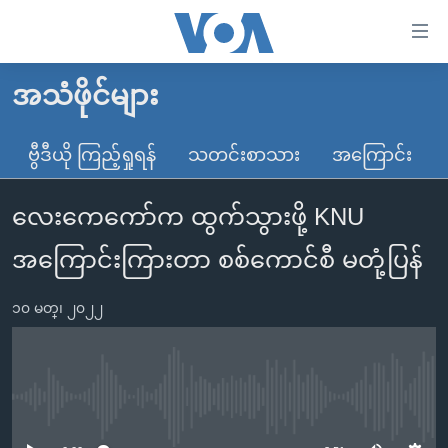
သုံး
ရ
လွယ်ကူ
အသံဖိုင်များ
မူလစာမျက်နှာ
စေ
မြန်မာ
ဗွီဒီယို ကြည့်ရှုရန်
သတင်းစာသား
အကြောင်း
သည့်
ကမ္ဘာ့သတင်းများ
Link
လေးကေကော်က ထွက်သွားဖို့ KNU
ဗွီဒီယို
နိုင်ငံတကာ
များ
သတင်းလွတ်လပ်ခွင့်
အမေရိကန်
အကြောင်းကြားတာ စစ်ကောင်စီ မတုံ့ပြန်
ပင်မ
ရပ်ဝန်းတခု လမ်းတခု အလွန်
တရုတ်
အကြောင်းအရာ
၁၀ မတ္၊ ၂၀၂၂
သို့
အင်္ဂလိပ်စာလေ့လာမယ်
အစ္စရေး-ပါလက်စတိုင်း
ကျော်
အပတ်စဉ်ကဏ္ဍများ
အမေရိကန်သုံးအီဒီယံ
ကြည့်
ရေဒီယိုနှင့်ရုပ်သံ အချက်အလက်များ
မကြေးမုံရဲ့ အင်္ဂလိပ်စာ
ရေဒီယို
ရန်
No media source currently available
ပင်မ
ရေဒီယို/တီဗွီအစီအစဉ်
ရုပ်ရှင်ထဲက အင်္ဂလိပ်စာ
တီဗွီ