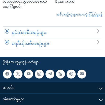
လည်ပတ်ရေး လွှတ်တော်အမတ်
Bazar ရောက်
တွေ ကြိုးပမ်း
အစီအစဉ်တွဲများအားလုံးကြည့်ရှုရန်
ရုပ်သံအစီအစဉ်များ
ရေဒီယိုအစီအစဉ်များ
ဗွီအိုအေ လူမှုကွန်ယက်များ
သတင်း
၀န်ဆောင်မှုများ