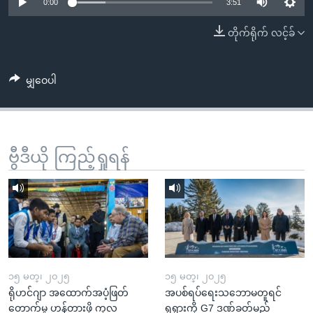
အ
0:00
3:51
သုတပဒေသာ အင်္ဂလိပ်စာ
ညွန်း
Learning English
တိုက်ရိုက် လင့်ခ်
စာမျက်နှာ
သို့
ဗွီအိုအေ လူမှုကွန်ယက်များ
ကျော်
မျှဝေပါ
ကြည့်
ရန်
ဘာသာစကားများ
ရှာဖွေ
ဗွီဒီယို ကြည့်ရှုရန်
ရန်
နေရာ
သို့
ကျော်
ရန်
၁၅ မတ္၊ ၂၀၂၅
၁၅ မတ္၊ ၂၀၂၅
ရိုဟင်ဂျာ အထောက်အပံ့ဖြတ်
အပစ်ရပ်ရေးသဘောမတူရင်
တောက်မှု ဟန့်တားဖို့ ကုလ
ရုရှားကို G7 ဒဏ်ခတ်မည်