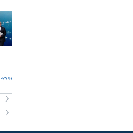
်ရှုရန်