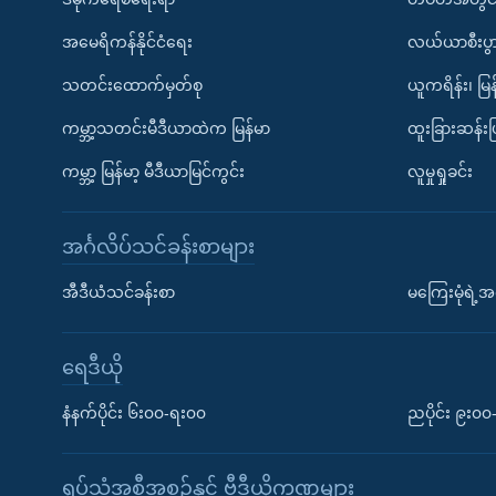
အမေရိကန်နိုင်ငံရေး
လယ်ယာစီးပွ
သတင်းထောက်မှတ်စု
ယူကရိန်း၊ မြန
ကမ္ဘာ့သတင်းမီဒီယာထဲက မြန်မာ
ထူးခြားဆန်း
ကမ္ဘာ့ မြန်မာ့ မီဒီယာမြင်ကွင်း
လူမှုရှုခင်း
အင်္ဂလိပ်သင်ခန်းစာများ
အီဒီယံသင်ခန်းစာ
မကြေးမုံရဲ့အင
ရေဒီယို
နံနက်ပိုင်း ၆း၀၀-ရး၀၀
ညပိုင်း ၉း၀
ရုပ်သံအစီအစဉ်နှင့် ဗွီဒီယိုကဏ္ဍများ