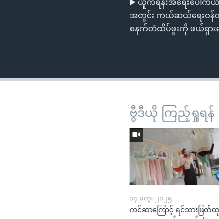
▶️ ယူကရိန်းအရေးပေါ်ကယ်ဆယ
အတွင်း ကယ်ဆယ်ရေးဝန်ထမ
စနက်တံထိပ်ဖူးကို ဖယ်ရှ
ဗွီဒီယို ကြည့်ရှုရန်
၁၄ မတ္၊ ၂၀၂၅
ကင်ဆာကြောင့် ရင်သားဖြတ်ထ