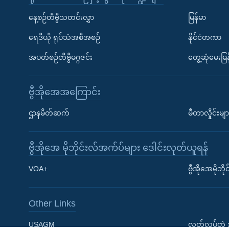
နေ့စဉ်တီဗွီသတင်းလွှာ
မြန်မာ
ရေဒီယို ရုပ်သံအစီအစဉ်
နိုင်ငံတကာ
အပတ်စဉ်တီဗွီမဂ္ဂဇင်း
တွေ့ဆုံမေးမြန
ဗွီအိုအေအကြောင်း
Learning English
ဌာနမိတ်ဆက်
မီတာလှိုင်းမျာ
ဗွီအိုအေ လူမှုကွန်ယက်များ
ဗွီအိုအေ မိုဘိုင်းလ်အက်ပ်များ ဒေါင်းလုတ်ယူရန်
VOA+
ဗွီအိုအေမိုဘ
Other Links
ဘာသာစကားများ
USAGM
လွတ်လပ်တဲ့