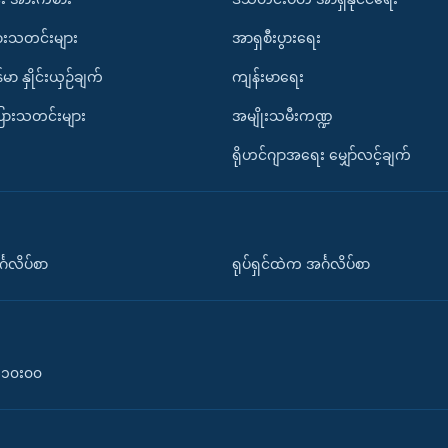
ားသတင်းများ
အာရှစီးပွားရေး
်မာ နှိုင်းယှဉ်ချက်
ကျန်းမာရေး
ပြားသတင်းများ
အမျိုးသမီးကဏ္ဍ
ရိုဟင်ဂျာအရေး မျှော်လင့်ချက်
်္ဂလိပ်စာ
ရုပ်ရှင်ထဲက အင်္ဂလိပ်စာ
၀-၁၀း၀၀