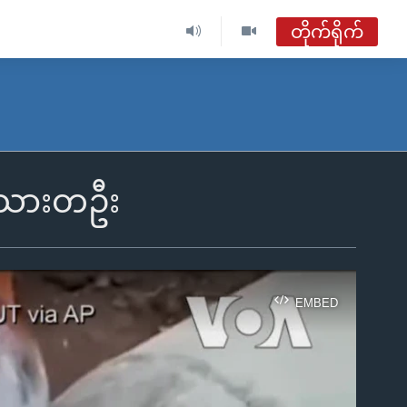
တိုက်ရိုက်
ဗွီအိုအေ မြန်မာနံနက်ခင်း
တိုက်ရိုက်ထုတ်လွှင့်မှု
အစီအစဉ်များ
ပ်သားတဦး
ဗွီအိုအေ မြန်မာနံနက်ခင်း
ရေဒီယိုတိုက်ရိုက်နားဆင်ရန်
EMBED