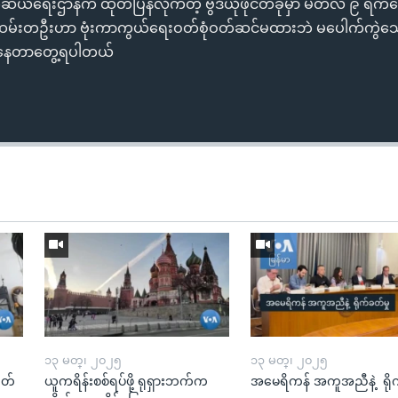
်ရေးဌာနက ထုတ်ပြန်လိုက်တဲ့ ဗွီဒီယိုဖိုင်တခုမှာ မတ်လ ၉ ရက်နေ့
်းတဦးဟာ ဗုံးကာကွယ်ရေးဝတ်စုံဝတ်ဆင်မထားဘဲ မပေါက်ကွဲသေးတ
ားနေတာတွေ့ရပါတယ်
၁၃ မတ္၊ ၂၀၂၅
၁၃ မတ္၊ ၂၀၂၅
ုတ်
ယူကရိန်းစစ်ရပ်ဖို့ ရုရှားဘက်က
အမေရိကန် အကူအညီနဲ့ ရို