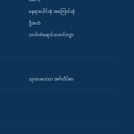
နေရာပေါင်းစုံ အကြောင်းစုံ
ဒို့အသံ
သက်တံရောင်သတင်းလွှာ
သုတပဒေသာ အင်္ဂလိပ်စာ