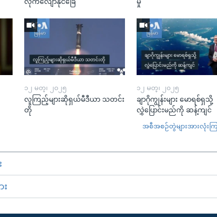
လိုက်လျောနိုင်ခြေ
မှု
၁၂ မတ္၊ ၂၀၂၅
၁၂ မတ္၊ ၂၀၂၅
လူကြည့်များဆိုရှယ်မီဒီယာ သတင်း
ချာဂိုကျွန်းများ မောရစ်ရှသို့
တို
လွှဲပြောင်းမည်ကို ဆန့်ကျင်
အစီအစဉ်တွဲများအားလုံးကြည့
း
ား