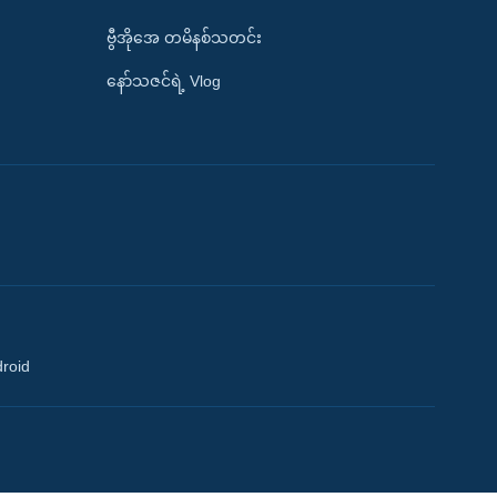
ဗွီအိုအေ တမိနစ်သတင်း
နော်သဇင်ရဲ့ Vlog
droid