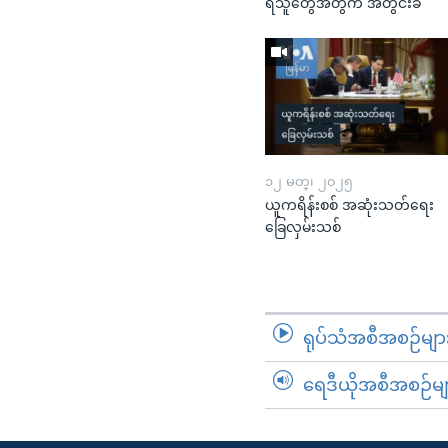
ရသူတွေအတွက် အတွင်းခံ
၁၂ မတ္၊ ၂၀၂၅
ယူကရိန်းစစ် အဆုံးသတ်ရေး
ခြေလှမ်းသစ်
ရုပ်သံအစီအစဉ်မျာ
ရေဒီယိုအစီအစဉ်မျ