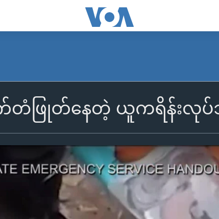
က်တံဖြုတ်နေတဲ့ ယူကရိန်းလု