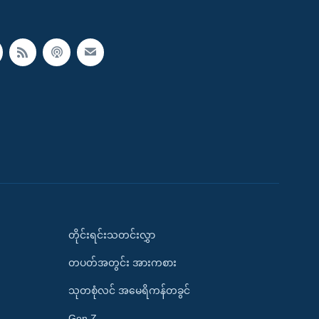
တိုင်းရင်းသတင်းလွှာ
တပတ်အတွင်း အားကစား
သုတစုံလင် အမေရိကန်တခွင်
Gen Z