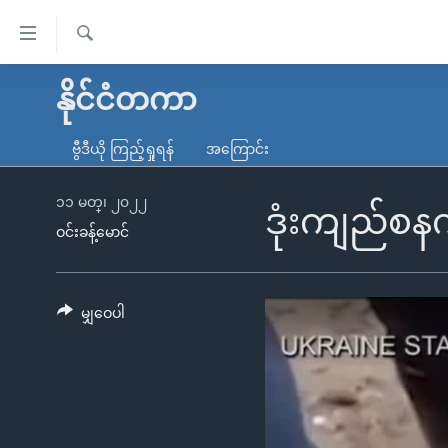
သုံး
ရ
ရှာဖွေ
လွယ်ကူ
မူလစာမျက်နှာ
နိုင်ငံတကာ
ရ
စေ
မြန်မာ
လာ
ဗွီဒီယို ကြည့်ရှုရန်
အကြောင်း
သည့်
ဒ်
ကမ္ဘာ့သတင်းများ
Link
ဗွီဒီယို
နိုင်ငံတကာ
၁၁ မတ္၊ ၂၀၂၂
ဒုံးကျည်စန
များ
ဝင်းခန့်မောင်
သတင်းလွတ်လပ်ခွင့်
အမေရိကန်
ပင်မ
ရပ်ဝန်းတခု လမ်းတခု အလွန်
တရုတ်
အကြောင်းအရာ
အင်္ဂလိပ်စာလေ့လာမယ်
အစ္စရေး-ပါလက်စတိုင်း
မျှဝေပါ
သို့
အပတ်စဉ်ကဏ္ဍများ
အမေရိကန်သုံးအီဒီယံ
ကျော်
ကြည့်
ရေဒီယိုနှင့်ရုပ်သံ အချက်အလက်များ
မကြေးမုံရဲ့ အင်္ဂလိပ်စာ
ရေဒီယို
ရန်
ရေဒီယို/တီဗွီအစီအစဉ်
ရုပ်ရှင်ထဲက အင်္ဂလိပ်စာ
တီဗွီ
ပင်မ