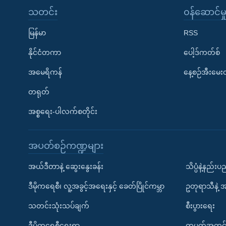
သတင်း
၀န်ဆောင်မှ
မြန်မာ
RSS
နိုင်ငံတကာ
ပေါ့ဒ်ကတ်စ်
အမေရိကန်
နေ့စဉ်အီးမေ
တရုတ်
အစ္စရေး-ပါလက်စတိုင်း
အပတ်စဉ်ကဏ္ဍများ
အယ်ဒီတာနဲ့ ဆွေးနွေးခန်း
သိပ္ပံနဲ့နည်း
ဒီမိုကရေစီ၊ လူ့အခွင့်အရေးနှင့် ခေတ်ပြိုင်ကမ္ဘာ
ဥတုရာသီနဲ့ 
သတင်းသုံးသပ်ချက်
စီးပွားရေး
ဒီမိုကရေစီရေးရာ
တပတ်အတွင်