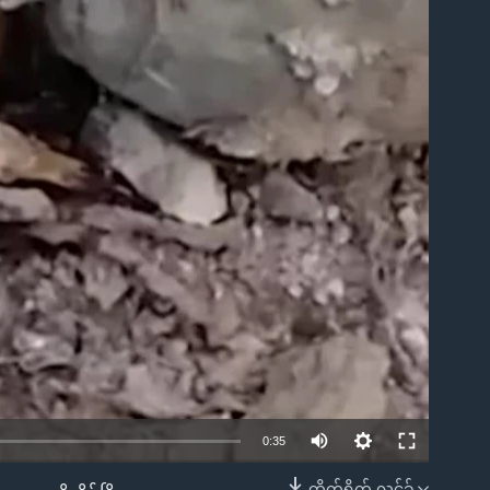
0:35
တိုက်ရိုက် လင့်ခ်