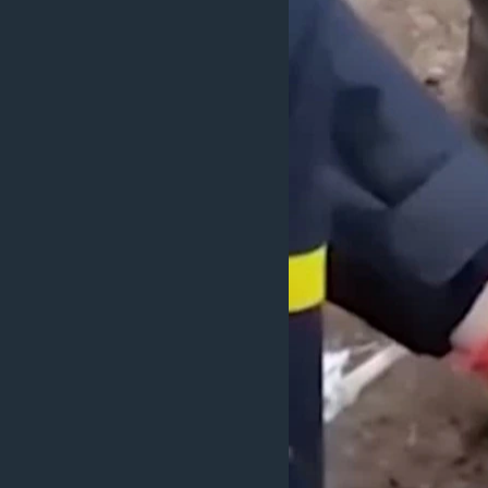
သုတပဒေသာ အင်္ဂလိပ်စာ
အ
ညွန်း
စာမျက်နှာ
သို့
ကျော်
ကြည့်
ရန်
ရှာဖွေ
ရန်
နေရာ
သို့
ကျော်
ရန်