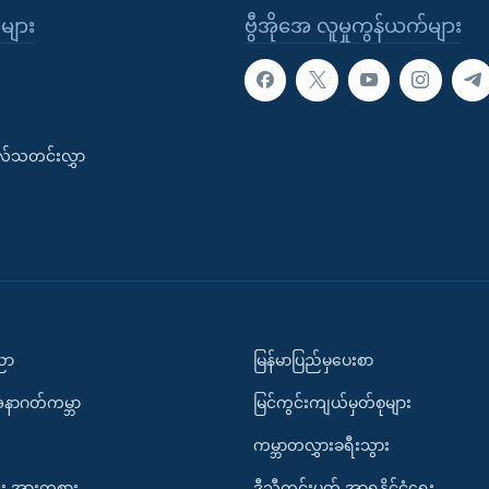
ုများ
ဗွီအိုအေ လူမှုကွန်ယက်များ
းလ်သတင်းလွှာ
ပညာ
မြန်မာပြည်မှပေးစာ
အနာဂတ်ကမ္ဘာ
မြင်ကွင်းကျယ်မှတ်စုများ
ကမ္ဘာတလွှားခရီးသွား
း အားကစား
ဒီသီတင်းပတ် အာရှနိုင်ငံရေး