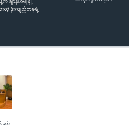
က ချာနိဟိဗ်မြို့
EMBED
ဲ့ ဒုံးကျည်တခုရဲ့
က်ခတ်