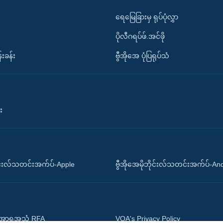
ရေမြေခြားမှ ရုပ်ပုံလွှာ
ပိုလီဂရပ်ဖ်.အင်ဖို
်းခန်း
ဗွီအိုအေ ပုံပြရုပ်သံ
း
ိုင်းလ်သတင်းအက်ပ်-Apple
ဗွီအိုအေမိုဘိုင်းလ်သတင်းအက်ပ်-An
 အာရှအသံ RFA
VOA's Privacy Policy